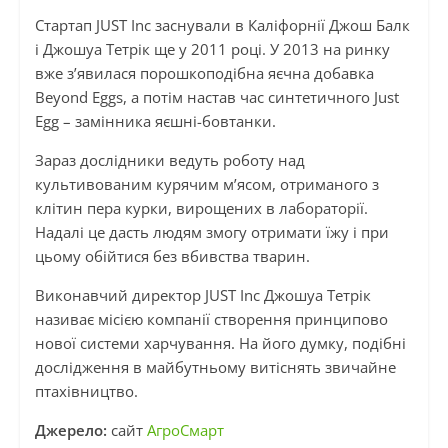
Стартап JUST Inc заснували в Каліфорнії Джош Балк
і Джошуа Тетрік ще у 2011 році. У 2013 на ринку
вже з’явилася порошкоподібна яєчна добавка
Beyond Eggs, а потім настав час синтетичного Just
Egg – замінника яєшні-бовтанки.
Зараз дослідники ведуть роботу над
культивованим курячим м’ясом, отриманого з
клітин пера курки, вирощених в лабораторії.
Надалі це дасть людям змогу отримати їжу і при
цьому обійтися без вбивства тварин.
Виконавчий директор JUST Inc Джошуа Тетрік
називає місією компанії створення принципово
нової системи харчування. На його думку, подібні
дослідження в майбутньому витіснять звичайне
птахівництво.
Джерело:
сайт
АгроСмарт