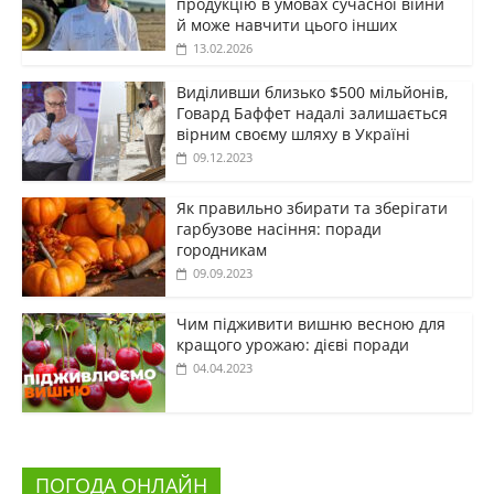
продукцію в умовах сучасної війни
й може навчити цього інших
13.02.2026
Виділивши близько $500 мільйонів,
Говард Баффет надалі залишається
вірним своєму шляху в Україні
09.12.2023
Як правильно збирати та зберігати
гарбузове насіння: поради
городникам
09.09.2023
Чим підживити вишню весною для
кращого урожаю: дієві поради
04.04.2023
ПОГОДА ОНЛАЙН