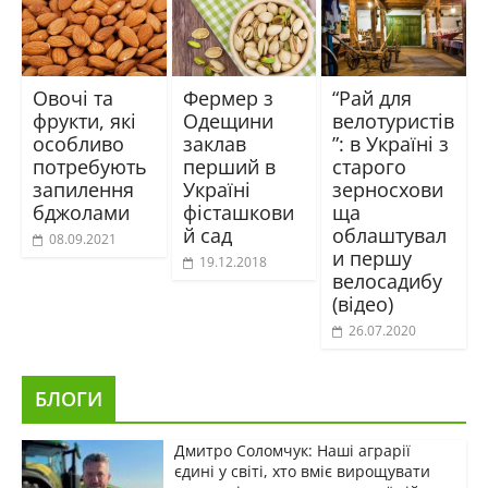
Овочі та
Фермер з
“Рай для
фрукти, які
Одещини
велотуристів
особливо
заклав
”: в Україні з
потребують
перший в
старого
запилення
Україні
зерносхови
бджолами
фісташкови
ща
й сад
облаштувал
08.09.2021
и першу
19.12.2018
велосадибу
(відео)
26.07.2020
БЛОГИ
Дмитро Соломчук: Наші аграрії
єдині у світі, хто вміє вирощувати