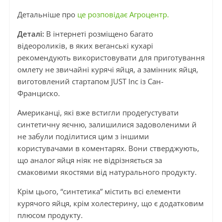
Детальніше про
це розповідає Агроцентр.
Деталі:
В інтернеті розміщено багато
відеороликів, в яких веганські кухарі
рекомендують використовувати для приготування
омлету не звичайні курячі яйця, а замінник яйця,
виготовлений стартапом JUST Inc із Сан-
Франциско.
Американці, які вже встигли продегустувати
синтетичну яєчню, залишилися задоволеними й
не забули поділитися цим з іншими
користувачами в коментарях. Вони стверджують,
що аналог яйця ніяк не відрізняється за
смаковими якостями від натурального продукту.
Крім цього, “синтетика” містить всі елементи
курячого яйця, крім холестерину, що є додатковим
плюсом продукту.