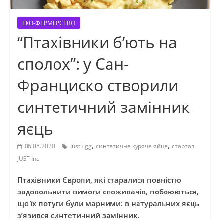
ЕКО-ФЕРМЕРСТВО
“Птахівники б’ють на
сполох”: у Сан-
Франциско створили
синтетичний замінник
яєць
,
,
06.08.2020
Just Egg
синтетичне куряче яйце
стартап
JUST Inc
Птахівники Європи, які старалися повністю
задовольнити вимоги споживачів, побоюються,
що їх потуги були марними: в натуральних яєць
з’явився синтетичний замінник.