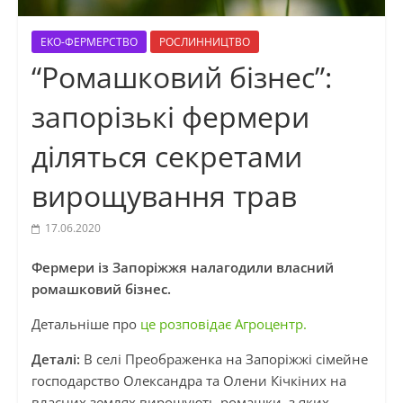
ЕКО-ФЕРМЕРСТВО
РОСЛИННИЦТВО
“Ромашковий бізнес”:
запорізькі фермери
діляться секретами
вирощування трав
17.06.2020
Фермери із Запоріжжя налагодили власний
ромашковий бізнес.
Детальніше про
це розповідає Агроцентр.
Деталі:
В селі Преображенка на Запоріжжі сімейне
господарство Олександра та Олени Кічкіних на
власних землях вирощують ромашки, з яких