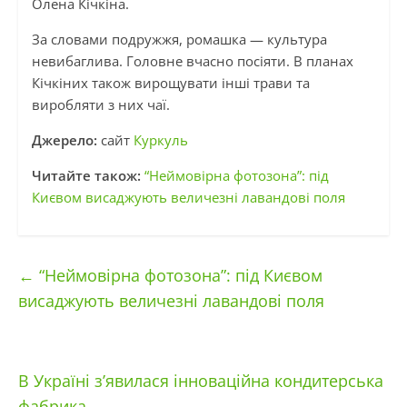
Олена Кічкіна.
За словами подружжя, ромашка — культура
невибаглива. Головне вчасно посіяти. В планах
Кічкіних також вирощувати інші трави та
виробляти з них чаї.
Джерело:
сайт
Куркуль
Читайте також:
“Неймовірна фотозона”: під
Києвом висаджують величезні лавандові поля
←
“Неймовірна фотозона”: під Києвом
висаджують величезні лавандові поля
В Україні з’явилася інноваційна кондитерська
фабрика
→