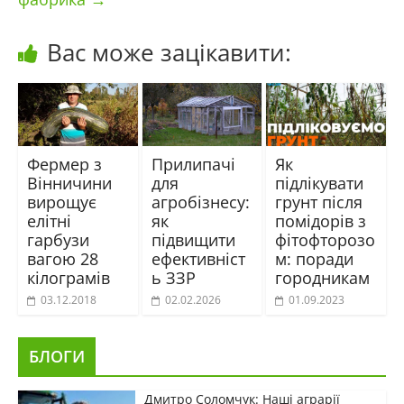
Вас може зацікавити:
Фермер з
Прилипачі
Як
Вінничини
для
підлікувати
вирощує
агробізнесу:
грунт після
елітні
як
помідорів з
гарбузи
підвищити
фітофторозо
вагою 28
ефективніст
м: поради
кілограмів
ь ЗЗР
городникам
03.12.2018
02.02.2026
01.09.2023
БЛОГИ
Дмитро Соломчук: Наші аграрії