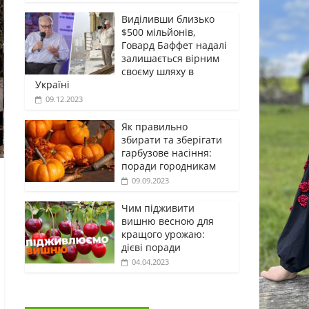
Виділивши близько
$500 мільйонів,
Говард Баффет надалі
залишається вірним
своєму шляху в
Україні
09.12.2023
Як правильно
збирати та зберігати
гарбузове насіння:
поради городникам
09.09.2023
Чим підживити
вишню весною для
кращого урожаю:
дієві поради
04.04.2023