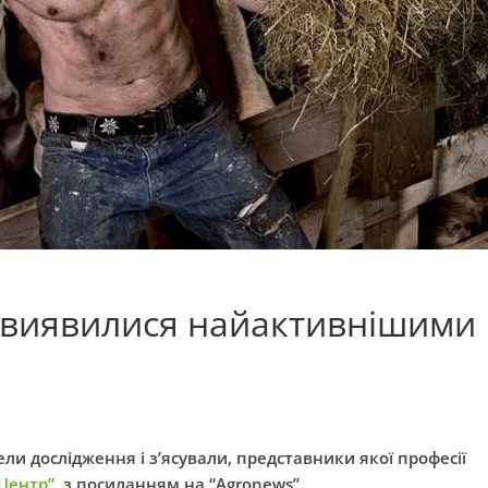
и виявилися найактивнішими
ли дослідження і з’ясували, представники якої професії
-Центр”
, з посиланням на “Аgronews”.