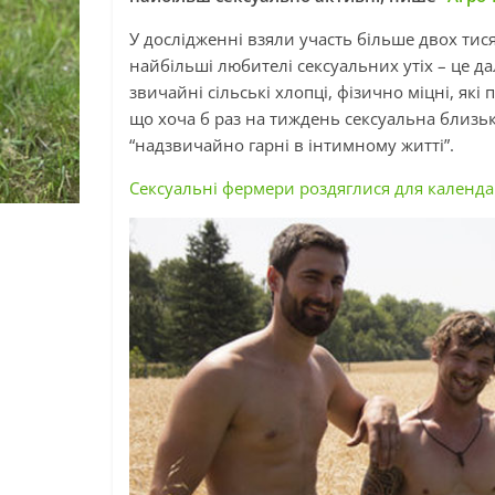
У дослідженні взяли участь більше двох тис
найбільші любителі сексуальних утіх – це д
звичайні сільські хлопці, фізично міцні, як
що хоча б раз на тиждень сексуальна близьк
“надзвичайно гарні в інтимному житті”.
Сексуальні фермери роздяглися для календа