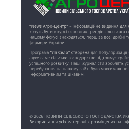
“News Агро-Центр”
– інформаційне видання для 
хочуть бути в курсі основних трендів сільського 
нашому фокусі знаходяться, перш за все, дрібні т
фермери України.
Програма
“Ля Село”
створена для популяризації
адже саме сільське господарство підтримує країн
успішного розвитку. Наші журналісти зроблять ус
перебування на нашому сайті було максимально
інформативним та цікавим.
© 2026
НОВИНИ СІЛЬСЬКОГО ГОСПОДАРСТВА УКР
Використання усіх матеріалів, розміщених на ін