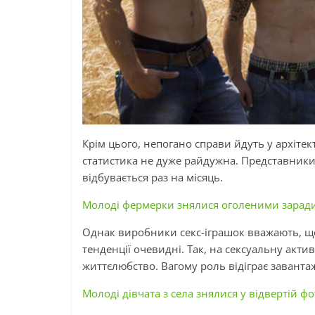
Крім цього, непогано справи йдуть у архітек
статистика не дуже райдужна. Представники ц
відбувається раз на місяць.
Молоді фермерки знялися оголеними заради 
Однак виробники секс-іграшок вважають, що
тенденції очевидні. Так, на сексуальну актив
життєлюбство. Вагому роль відіграє завантаж
Молоді дівчата з села знялися у відвертій фот