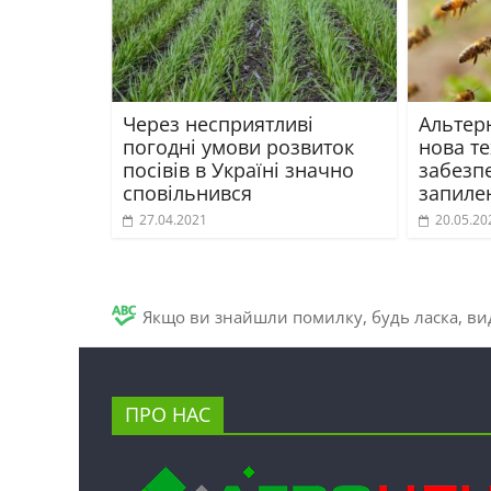
Через несприятливі
Альтер
погодні умови розвиток
нова те
посівів в Україні значно
забезп
сповільнився
запиле
27.04.2021
20.05.20
Якщо ви знайшли помилку, будь ласка, вид
ПРО НАС