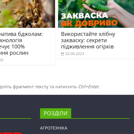
натива бджолам:
Використайте хлібну
хнологія
закваску: секрети
ечує 100%
підживлення огірків
ння рослин
02.06.2023
20
іліть фрагмент тексту та натисніть
Ctrl+Enter
.
РОЗДІЛИ
АГРОТЕХНІКА