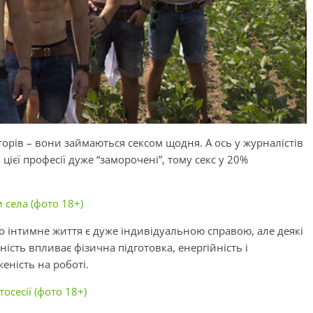
торів – вони займаються сексом щодня. А ось у журналістів
ієї професії дуже “заморочені”, тому секс у 20%
села (фото 18+)
 інтимне життя є дуже індивідуальною справою, але деякі
ність впливає фізична підготовка, енергійність і
еність на роботі.
осесії (фото 18+)