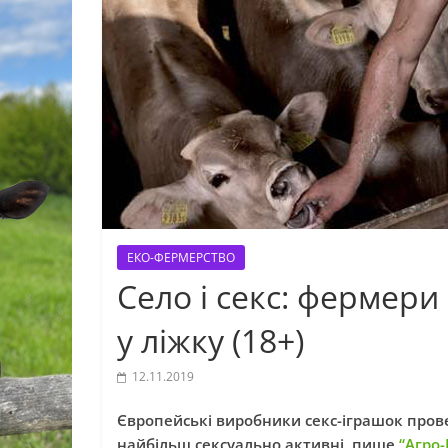
ЕКО-ФЕРМЕРСТВО
Село і секс: фермер
у ліжку (18+)
12.11.2019
Європейські виробники секс-іграшок прове
найбільш сексуально активні, пише
“Агро