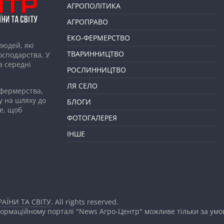
АГРОПОЛІТИКА
АГРОПРАВО
ЕКО-ФЕРМЕРСТВО
людей, які
ТВАРИННИЦТВО
господарства. У
а середні
РОСЛИННИЦТВО
ЛЯ СЕЛО
 фермерства,
у на шляху до
БЛОГИ
е, щоб
ФОТОГАЛЕРЕЯ
ІНШЕ
АЇНИ ТА СВІТУ
. All rights reserved.
формаційному порталі "News Агро-Центр" можливе тільки за ум