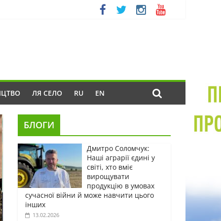
ИЦТВО
ЛЯ СЕЛО
RU
EN
БЛОГИ
Дмитро Соломчук:
Наші аграрії єдині у
світі, хто вміє
вирощувати
продукцію в умовах
сучасної війни й може навчити цього
інших
13.02.2026