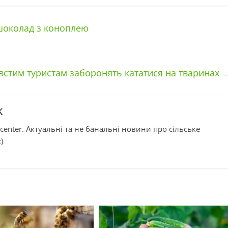
шоколад з коноплею
встим туристам заборонять кататися на тваринах
k
center. Актуальні та не банальні новини про сільське
)