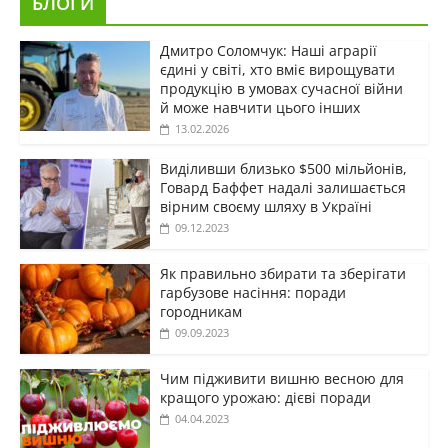
БЛОГИ
Дмитро Соломчук: Наші аграрії
єдині у світі, хто вміє вирощувати
продукцію в умовах сучасної війни
й може навчити цього інших
13.02.2026
Виділивши близько $500 мільйонів,
Говард Баффет надалі залишається
вірним своєму шляху в Україні
09.12.2023
Як правильно збирати та зберігати
гарбузове насіння: поради
городникам
09.09.2023
Чим підживити вишню весною для
кращого урожаю: дієві поради
04.04.2023