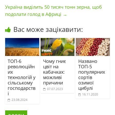
Україна виділить 50 тисяч тонн зерна, щоб
подолати голод в Африці
→
Вас може зацікавити:
ТОП-6
Чому гниє
Названо
революційн
цвіт на
ТОП-5
их
кабачках:
популярних
технологій у
можливі
сортів
сільському
причини
озимої
господарств
цибулі
07.07.2023
і
16.11.2020
23.08.2024