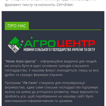
фрагмент тексту та натисніть
Ctrl+Enter
.
ПРО НАС
“News Агро-Центр”
– інформаційне видання для людей,
які хочуть бути в курсі основних трендів сільського
господарства. У нашому фокусі знаходяться, перш за все,
дрібні та середні фермери України.
Програма
“Ля Село”
створена для популяризації
фермерства, адже саме сільське господарство підтримує
країну на шляху до успішного розвитку. Наші журналісти
зроблять усе, щоб перебування на нашому сайті було
максимально інформативним та цікавим.