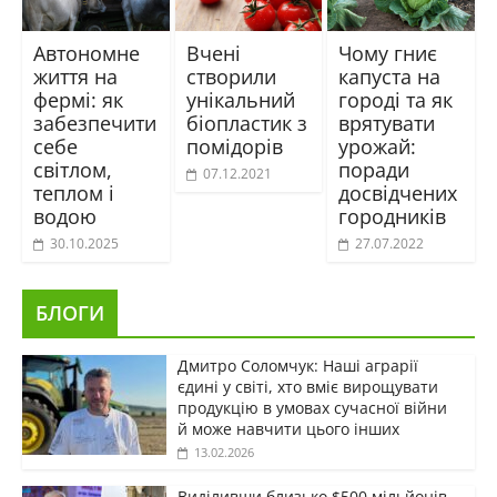
Автономне
Вчені
Чому гниє
життя на
створили
капуста на
фермі: як
унікальний
городі та як
забезпечити
біопластик з
врятувати
себе
помідорів
урожай:
світлом,
поради
07.12.2021
теплом і
досвідчених
водою
городників
30.10.2025
27.07.2022
БЛОГИ
Дмитро Соломчук: Наші аграрії
єдині у світі, хто вміє вирощувати
продукцію в умовах сучасної війни
й може навчити цього інших
13.02.2026
Виділивши близько $500 мільйонів,