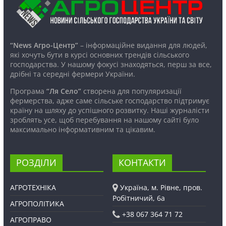
“News Агро-Центр”
– інформаційне видання для людей,
які хочуть бути в курсі основних трендів сільського
господарства. У нашому фокусі знаходяться, перш за все,
дрібні та середні фермери України.
Програма
“Ля Село”
створена для популяризації
фермерства, адже саме сільське господарство підтримує
країну на шляху до успішного розвитку. Наші журналісти
зроблять усе, щоб перебування на нашому сайті було
максимально інформативним та цікавим.
РОЗДІЛИ
КОНТАКТИ
АГРОТЕХНІКА
Україна, м. Рівне, пров.
Робітничий, 6а
АГРОПОЛІТИКА
+38 067 364 71 72
АГРОПРАВО