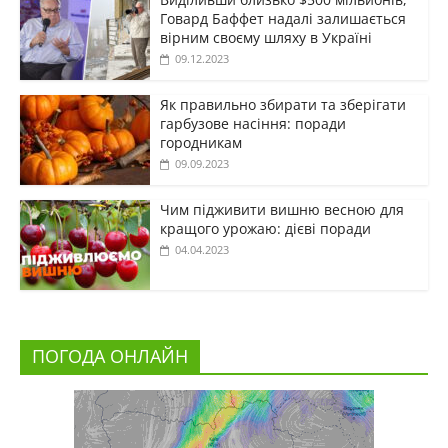
Говард Баффет надалі залишається
вірним своєму шляху в Україні
09.12.2023
Як правильно збирати та зберігати
гарбузове насіння: поради
городникам
09.09.2023
Чим підживити вишню весною для
кращого урожаю: дієві поради
04.04.2023
ПОГОДА ОНЛАЙН