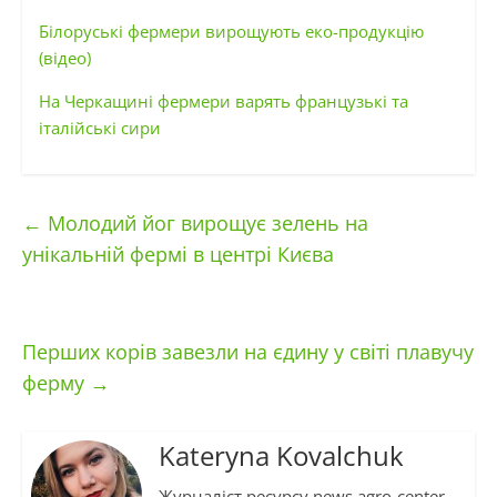
Білоруські фермери вирощують еко-продукцію
(відео)
На Черкащині фермери варять французькі та
італійські сири
←
Молодий йог вирощує зелень на
унікальній фермі в центрі Києва
Перших корів завезли на єдину у світі плавучу
ферму
→
Kateryna Kovalchuk
Журналіст ресурсу news.agro-center.