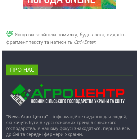
Якщо ви знайшли помилку, будь ласка, виділіть
фрагмент тексту та натисніть
Ctrl+Enter
.
ПРО НАС
“News Агро-Центр”
– інформаційне видання для людей,
які хочуть бути в курсі основних трендів сільського
господарства. У нашому фокусі знаходяться, перш за все,
дрібні та середні фермери України.