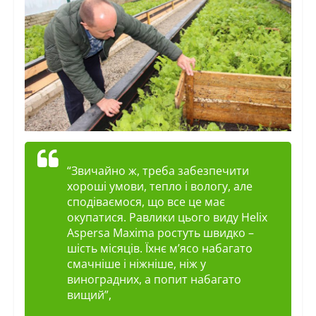
“Звичайно ж, треба забезпечити
хороші умови, тепло і вологу, але
сподіваємося, що все це має
окупатися. Равлики цього виду Helix
Aspersa Maxima ростуть швидко –
шість місяців. Їхнє м’ясо набагато
смачніше і ніжніше, ніж у
виноградних, а попит набагато
вищий”,