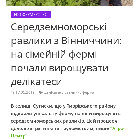
ЕКО-ФЕРМЕРСТВО
Середземноморські
равлики з Вінниччини:
на сімейній фермі
почали вирощувати
делікатеси
,
,
17.05.2019
делікатес
равлики
ферма
В селищі Сутиски, що у Тиврівського району
відкрили унікальну ферму на якій вирощують
середземноморських равликів. Цей процес є
доволі затратним та трудомістким, пише
“Агро-
Центр”
.