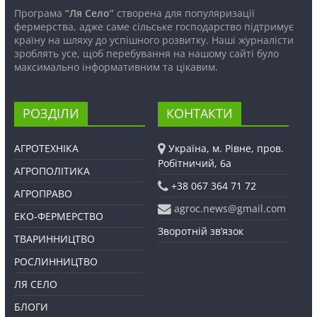
Програма
“Ля Село”
створена для популяризації
фермерства, адже саме сільське господарство підтримує
країну на шляху до успішного розвитку. Наші журналісти
зроблять усе, щоб перебування на нашому сайті було
максимально інформативним та цікавим.
РОЗДІЛИ
КОНТАКТИ
АГРОТЕХНІКА
Україна, м. Рівне, пров.
Робітничий, 6а
АГРОПОЛІТИКА
+38 067 364 71 72
АГРОПРАВО
agroc.news@gmail.com
ЕКО-ФЕРМЕРСТВО
Зворотній зв’язок
ТВАРИННИЦТВО
РОСЛИННИЦТВО
ЛЯ СЕЛО
БЛОГИ