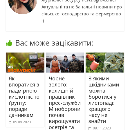
Актуальні та не банальні новини про
сільське господарство та фермерство
:)
Вас може зацікавити:
Як
Чорне
З якими
впоратися з
золото:
шкідниками
надмірною
колишній
можна
кислотністю
працівник
боротися у
ґрунту:
прес-служби
листопаді:
поради
Міноборони
кращого
дачникам
почав
часу не
вирощувати
знайти
05.09.2023
осетрів та
09.11.2023