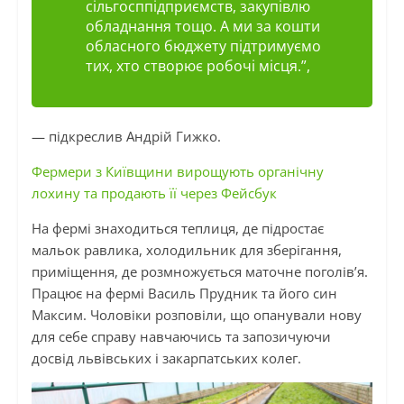
сільгосппідприємств, закупівлю
обладнання тощо. А ми за кошти
обласного бюджету підтримуємо
тих, хто створює робочі місця.”,
— підкреслив Андрій Гижко.
Фермери з Київщини вирощують органічну
лохину та продають її через Фейсбук
На фермі знаходиться теплиця, де підростає
мальок равлика, холодильник для зберігання,
приміщення, де розмножується маточне поголів’я.
Працює на фермі Василь Прудник та його син
Максим. Чоловіки розповіли, що опанували нову
для себе справу навчаючись та запозичуючи
досвід львівських і закарпатських колег.