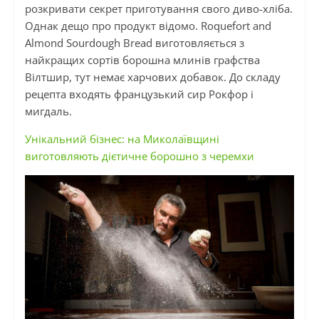
розкривати секрет приготування свого диво-хліба.
Однак дещо про продукт відомо. Roquefort and
Almond Sourdough Bread виготовляється з
найкращих сортів борошна млинів графства
Вілтшир, тут немає харчових добавок. До складу
рецепта входять французький сир Рокфор і
мигдаль.
Унікальний бізнес: на Миколаївщині
виготовляють дієтичне борошно з черемхи