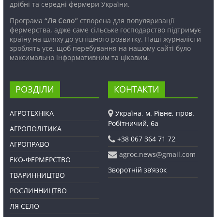
дрібні та середні фермери України.
Програма
“Ля Село”
створена для популяризації
фермерства, адже саме сільське господарство підтримує
країну на шляху до успішного розвитку. Наші журналісти
зроблять усе, щоб перебування на нашому сайті було
максимально інформативним та цікавим.
РОЗДІЛИ
КОНТАКТИ
АГРОТЕХНІКА
Україна, м. Рівне, пров.
Робітничий, 6а
АГРОПОЛІТИКА
+38 067 364 71 72
АГРОПРАВО
agroc.news@gmail.com
ЕКО-ФЕРМЕРСТВО
Зворотній зв’язок
ТВАРИННИЦТВО
РОСЛИННИЦТВО
ЛЯ СЕЛО