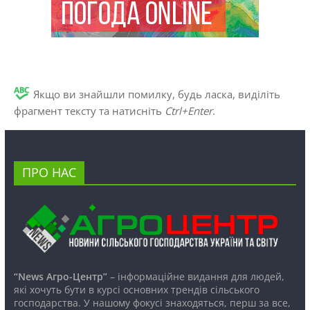
Якщо ви знайшли помилку, будь ласка, виділіть
фрагмент тексту та натисніть
Ctrl+Enter
.
ПРО НАС
“News Агро-Центр”
– інформаційне видання для людей,
які хочуть бути в курсі основних трендів сільського
господарства. У нашому фокусі знаходяться, перш за все,