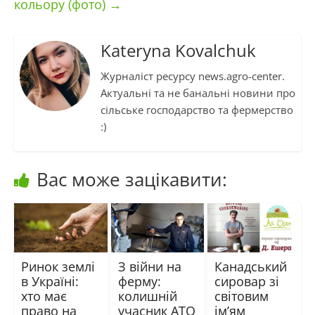
кольору (фото)
→
Kateryna Kovalchuk
Журналіст ресурсу news.agro-center.
Актуальні та не банальні новини про
сільське господарство та фермерство
:)
Вас може зацікавити:
Ринок землі
З війни на
Канадський
в Україні:
ферму:
сировар зі
хто має
колишній
світовим
право на
учасник АТО
ім’ям