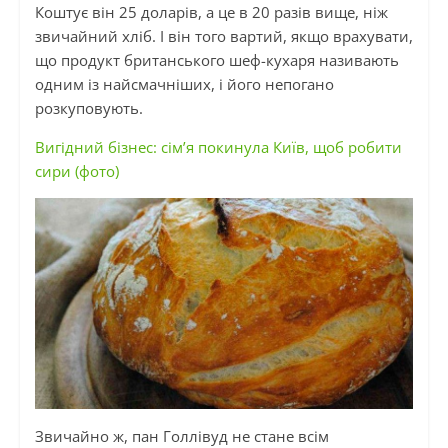
Коштує він 25 доларів, а це в 20 разів вище, ніж
звичайний хліб. І він того вартий, якщо врахувати,
що продукт британського шеф-кухаря називають
одним із найсмачніших, і його непогано
розкуповують.
Вигідний бізнес: сім’я покинула Київ, щоб робити
сири (фото)
Звичайно ж, пан Голлівуд не стане всім