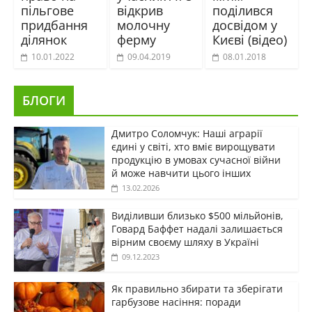
пільгове
відкрив
поділився
придбання
молочну
досвідом у
ділянок
ферму
Києві (відео)
10.01.2022
09.04.2019
08.01.2018
БЛОГИ
Дмитро Соломчук: Наші аграрії
єдині у світі, хто вміє вирощувати
продукцію в умовах сучасної війни
й може навчити цього інших
13.02.2026
Виділивши близько $500 мільйонів,
Говард Баффет надалі залишається
вірним своєму шляху в Україні
09.12.2023
Як правильно збирати та зберігати
гарбузове насіння: поради