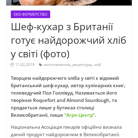
ЕКО-ФЕРМЕРСТВО
Шеф-кухар з Британії
готує найдорожчий хліб
у світі (фото)
,
,
11.02.2019
виготовлення
рецептура
хліб
Творцем найдорожчого хліба у світі є відомий
британський шеф-кухар, автор кулінарних книг,
телеведучий Пол Голлівуд. Називається його
творіння Roquefort and Almond Sourdough, та
продається лише у бутиках столиці
Великобританії, пише
“Агро-Центр”
.
Національна Асоціація пекарів офіційно визнала
даний продукт найдорожчим в Великобританії.