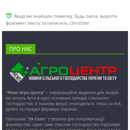
Якщо ви знайшли помилку, будь ласка, виділіть
фрагмент тексту та натисніть
Ctrl+Enter
.
ПРО НАС
“News Агро-Центр”
– інформаційне видання для людей,
які хочуть бути в курсі основних трендів сільського
господарства. У нашому фокусі знаходяться, перш за все,
дрібні та середні фермери України.
Програма
“Ля Село”
створена для популяризації
фермерства, адже саме сільське господарство підтримує
країну на шляху до успішного розвитку. Наші журналісти