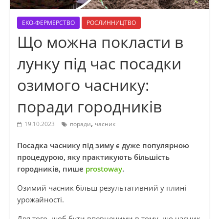
ЕКО-ФЕРМЕРСТВО
РОСЛИННИЦТВО
Що можна покласти в
лунку під час посадки
озимого часнику:
поради городників
,
19.10.2023
поради
часник
Посадка часнику під зиму є дуже популярною
процедурою, яку практикують більшість
городників, пише
prostoway
.
Озимий часник більш результативний у плині
урожайності.
Для того, щоб бути впевненими в тому, що часник