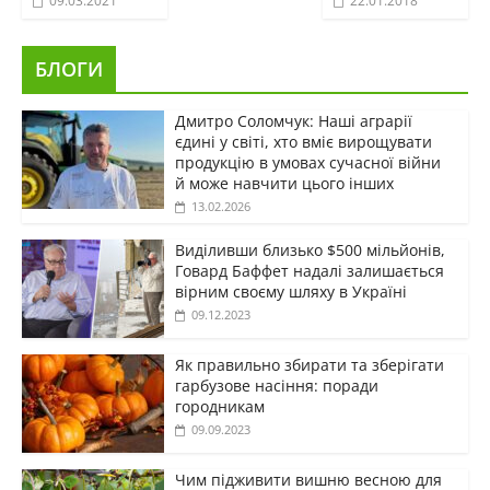
09.03.2021
22.01.2018
БЛОГИ
Дмитро Соломчук: Наші аграрії
єдині у світі, хто вміє вирощувати
продукцію в умовах сучасної війни
й може навчити цього інших
13.02.2026
Виділивши близько $500 мільйонів,
Говард Баффет надалі залишається
вірним своєму шляху в Україні
09.12.2023
Як правильно збирати та зберігати
гарбузове насіння: поради
городникам
09.09.2023
Чим підживити вишню весною для