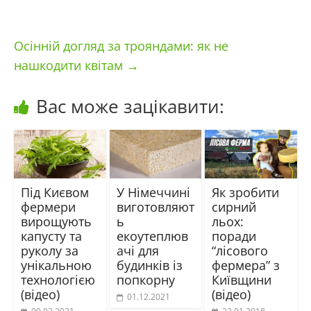
Осінній догляд за трояндами: як не
нашкодити квітам
→
Вас може зацікавити:
Під Києвом
У Німеччині
Як зробити
фермери
виготовляют
сирний
вирощують
ь
льох:
капусту та
екоутеплюв
поради
руколу за
ачі для
“лісового
унікальною
будинків із
фермера” з
технологією
попкорну
Київщини
(відео)
(відео)
01.12.2021