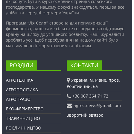
які хочуть бути в курсі основних трендів сільського
господарства. У нашому фокусі знаходяться, перш за все,
дрібні та середні фермери України.
Програма
“Ля Село”
створена для популяризації
фермерства, адже саме сільське господарство підтримує
країну на шляху до успішного розвитку. Наші журналісти
зроблять усе, щоб перебування на нашому сайті було
максимально інформативним та цікавим.
РОЗДІЛИ
КОНТАКТИ
АГРОТЕХНІКА
Україна, м. Рівне, пров.
Робітничий, 6а
АГРОПОЛІТИКА
+38 067 364 71 72
АГРОПРАВО
agroc.news@gmail.com
ЕКО-ФЕРМЕРСТВО
Зворотній зв’язок
ТВАРИННИЦТВО
РОСЛИННИЦТВО