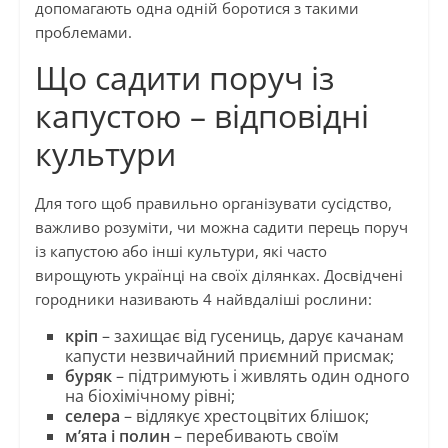
допомагають одна одній боротися з такими
проблемами.
Що садити поруч із
капустою – відповідні
культури
Для того щоб правильно організувати сусідство,
важливо розуміти, чи можна садити перець поруч
із капустою або інші культури, які часто
вирощують українці на своїх ділянках. Досвідчені
городники називають 4 найвдаліші рослини:
кріп
– захищає від гусениць, дарує качанам
капусти незвичайний приємний присмак;
буряк
– підтримують і живлять один одного
на біохімічному рівні;
селера
– відлякує хрестоцвітих блішок;
м’ята і полин
– перебивають своїм