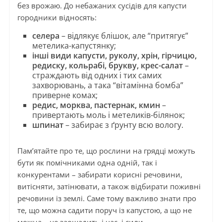
без врожаю. До небажаних сусідів для капусти
городники відносять:
селера
– відлякує блішок, але “притягує”
метелика-капустянку;
інші види капусти, руколу, хрін, гірчицю,
редиску, кольрабі, брукву, крес-салат
–
страждають від одних і тих самих
захворювань, а така “вітамінна бомба”
приверне комах;
редис, морква, пастернак, кмин
–
привертають моль і метеликів-білянок;
шпинат
– забирає з ґрунту всю вологу.
Пам’ятайте про те, що рослини на грядці можуть
бути як помічниками одна одній, так і
конкурентами – забирати корисні речовини,
витісняти, затінювати, а також відбирати поживні
речовини із землі. Саме тому важливо знати про
те, що можна садити поруч із капустою, а що не