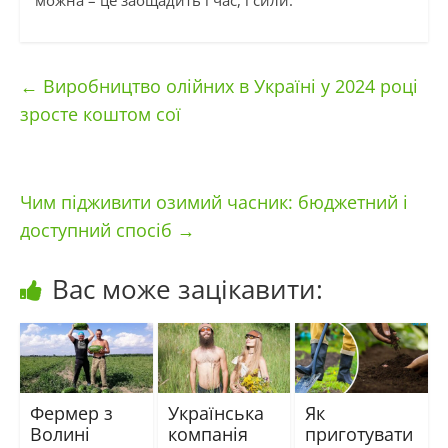
можна – це заощадить і час, і сили.
←
Виробництво олійних в Україні у 2024 році
зросте коштом сої
Чим підживити озимий часник: бюджетний і
доступний спосіб
→
Вас може зацікавити:
Фермер з
Українська
Як
Волині
компанія
приготувати