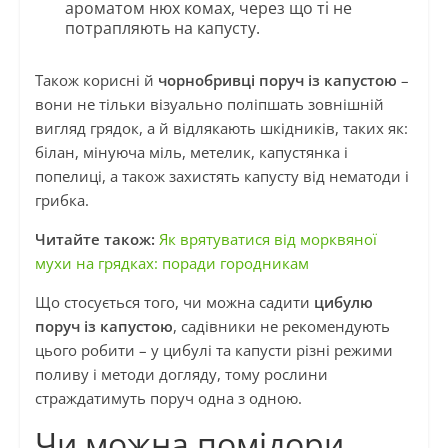
ароматом нюх комах, через що ті не
потрапляють на капусту.
Також корисні й
чорнобривці поруч із капустою
–
вони не тільки візуально поліпшать зовнішній
вигляд грядок, а й відлякають шкідників, таких як:
білан, мінуюча міль, метелик, капустянка і
попелиці, а також захистять капусту від нематоди і
грибка.
Читайте також:
Як врятуватися від морквяної
мухи на грядках: поради городникам
Що стосується того, чи можна садити
цибулю
поруч із капустою
, садівники не рекомендують
цього робити – у цибулі та капусти різні режими
поливу і методи догляду, тому рослини
страждатимуть поруч одна з одною.
Чи можна помідори