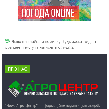
Якщо ви знайшли помилку, будь ласка, виділіть
фрагмент тексту та натисніть
Ctrl+Enter
.
ПРО НАС
“News Агро-Центр”
– інформаційне видання для людей,