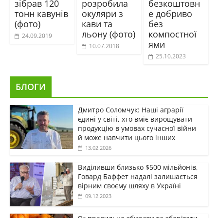
зібрав 120
розробила
безкоштовн
тонн кавунів
окуляри з
е добриво
(фото)
кави та
без
льону (фото)
компостної
24.09.2019
ями
10.07.2018
25.10.2023
БЛОГИ
Дмитро Соломчук: Наші аграрії
єдині у світі, хто вміє вирощувати
продукцію в умовах сучасної війни
й може навчити цього інших
13.02.2026
Виділивши близько $500 мільйонів,
Говард Баффет надалі залишається
вірним своєму шляху в Україні
09.12.2023