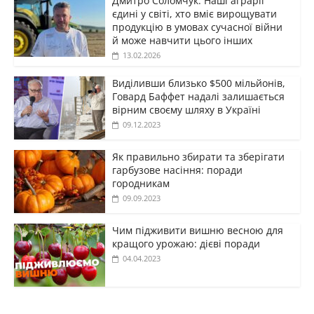
Дмитро Соломчук: Наші аграрії
єдині у світі, хто вміє вирощувати
продукцію в умовах сучасної війни
й може навчити цього інших
13.02.2026
Виділивши близько $500 мільйонів,
Говард Баффет надалі залишається
вірним своєму шляху в Україні
09.12.2023
Як правильно збирати та зберігати
гарбузове насіння: поради
городникам
09.09.2023
Чим підживити вишню весною для
кращого урожаю: дієві поради
04.04.2023