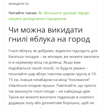
знищити їх.
Читайте також:
Як збільшити урожай перцю:
секрети досвідчених городників
Чи можна викидати
гнилі яблука на город
Гнилі яблука, як добриво, відмінно підходить для
багатьох посадок – як мінімум, ви можете закопати
їх в окремому місці на ділянці. Якщо вам
подобається такий спосіб, то будьте уважні –
посипайте шар яблук товстим шаром грунту в 10-
15 см, інакше незабаром на місці “поховання”
з’являться плодові мушки. Пам’ятайте, що просто
так викинути гнилі плоди – не найкраща ідея.
Також ви можете висипати падалицю в компост,
додавши золу або доломітове борошно, щоб не