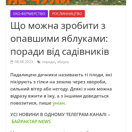
ЕКО-ФЕРМЕРСТВО
РОСЛИННИЦТВО
Що можна зробити з
опавшими яблуками:
поради від садівників
,
08.08.2023
поради
яблука
Падалицею дачники називають ті плоди, які
пікірують з гілки на землю через хвороби,
сильний вітер або негоду. Деякі з них можна
відразу вжити в їжу, а з іншими доведеться
повозитися, пише
уніан
.
УСІ НОВИНИ В ОДНОМУ ТЕЛЕГРАМ-КАНАЛІ –
БАЙРАКТАР NEWS