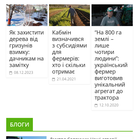
Як захистити
Кабмін
“На 800 га
дерева від
визначився
землі –
гризунів
з субсидіями
лише
взимку:
для
чотири
дачникам на
фермерів:
людини”:
замітку
хто і скільки
український
отримає
фермер
08.12.2023
виготовив
21.04.2021
унікальний
агрегат до
трактора
12.10.2020
БЛОГИ