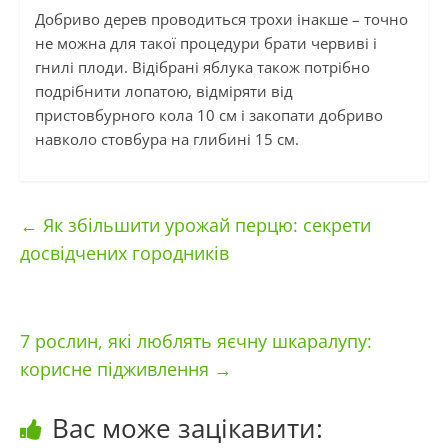
Добриво дерев проводиться трохи інакше – точно
не можна для такої процедури брати червиві і
гнилі плоди. Відібрані яблука також потрібно
подрібнити лопатою, відміряти від
пристовбурного кола 10 см і закопати добриво
навколо стовбура на глибині 15 см.
←
Як збільшити урожай перцю: секрети
досвідчених городників
7 рослин, які люблять яєчну шкаралупу:
корисне підживлення
→
Вас може зацікавити: