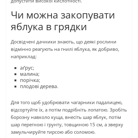
допустити високої кислотності.
Чи можна закопувати
яблука в грядки
Досвідчені дачники знають, що деякі рослини
відмінно реагують на гнилі яблука, як добриво,
наприклад:
аґрус;
малина;
порічка;
плодові дерева.
Для того щоб удобрювати чагарники падалицею,
відсортуйте їх, а потім подрібніть лопатою. Зробіть
борозну навколо куща, внесіть шар яблук, потім
шар перегною і грунту, товщиною 15 см, а зверху
замульчируйте тирсою або соломою.