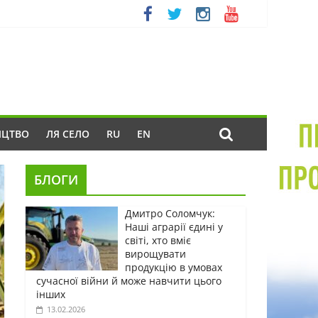
ИЦТВО
ЛЯ СЕЛО
RU
EN
БЛОГИ
Дмитро Соломчук:
Наші аграрії єдині у
світі, хто вміє
вирощувати
продукцію в умовах
сучасної війни й може навчити цього
інших
13.02.2026