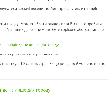
вуватися з землі восени, то його треба утеплити, щоб
ти грядку. Можна зібрати опале листя й з нього зробити
, а й з інших дерев, це може бути горіхове або каштанове
 він підійде не лише для городу
ивати картоном чи агроволокном.
 висоту до 10 сантиметрів. Якщо вище, то ймовірно він не
ійде не лише для городу