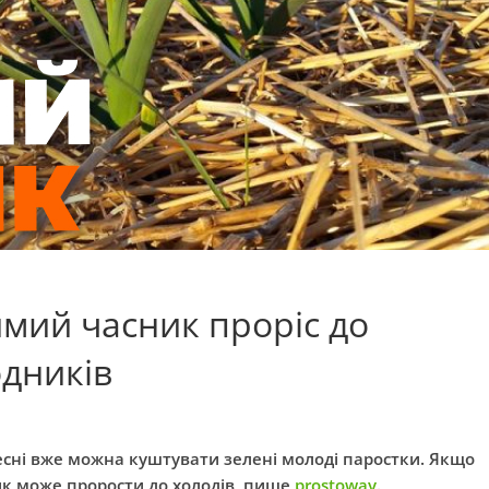
мий часник проріс до
одників
сні вже можна куштувати зелені молоді паростки. Якщо
ик може прорости до холодів, пише
prostoway
.