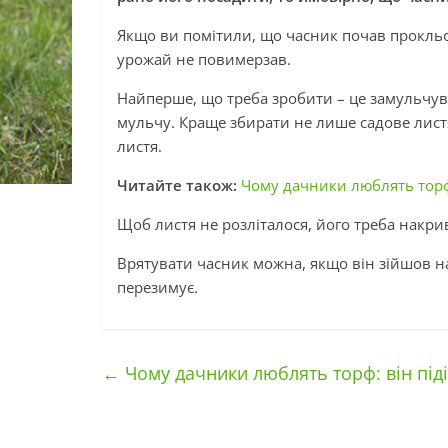
Якщо ви помітили, що часник почав прокльо
урожай не повимерзав.
Найперше, що треба зробити – це замульчува
мульчу. Краще збирати не лише садове листя
листя.
Читайте також:
Чому дачники люблять торф:
Щоб листя не розліталося, його треба накр
Врятувати часник можна, якщо він зійшов на
перезимує.
←
Чому дачники люблять торф: він під