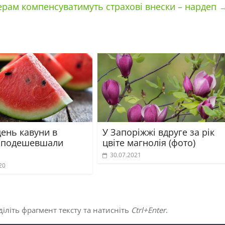
рам компенсуватимуть страхові внески – нардеп
день кавуни в
У Запоріжжі вдруге за рік
і подешевшали
цвіте магнолія (фото)
30.07.2021
20
іліть фрагмент тексту та натисніть
Ctrl+Enter
.