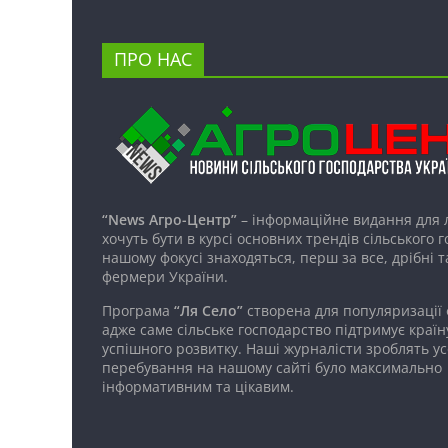
ПРО НАС
“News Агро-Центр”
– інформаційне видання для 
хочуть бути в курсі основних трендів сільського 
нашому фокусі знаходяться, перш за все, дрібні т
фермери України.
Програма
“Ля Село”
створена для популяризації
адже саме сільське господарство підтримує країн
успішного розвитку. Наші журналісти зроблять ус
перебування на нашому сайті було максимально
інформативним та цікавим.