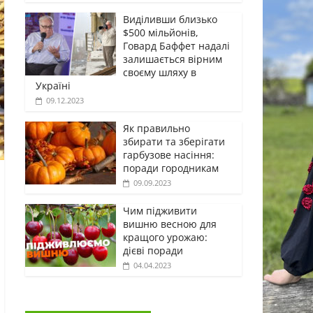
Виділивши близько
$500 мільйонів,
Говард Баффет надалі
залишається вірним
своєму шляху в
Україні
09.12.2023
Як правильно
збирати та зберігати
гарбузове насіння:
поради городникам
09.09.2023
Чим підживити
вишню весною для
кращого урожаю:
дієві поради
04.04.2023