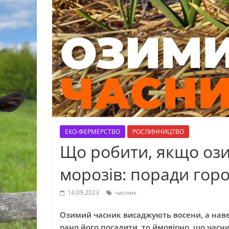
ЕКО-ФЕРМЕРСТВО
РОСЛИННИЦТВО
Що робити, якщо ози
морозів: поради гор
14.09.2023
часник
Озимий часник висаджують восени, а наве
рано його посадити, то ймовірно, що часн