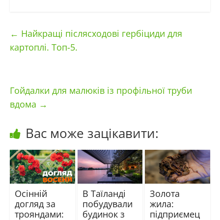
←
Найкращі післясходові гербіциди для
картоплі. Топ-5.
Гойдалки для малюків із профільної труби
вдома
→
Вас може зацікавити:
Осінній
В Таїланді
Золота
догляд за
побудували
жила:
трояндами:
будинок з
підприємец