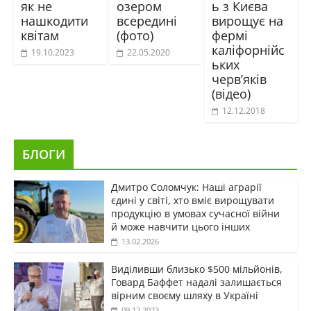
як не
озером
ь з Києва
нашкодити
всередині
вирощує на
квітам
(фото)
фермі
каліфорнійс
19.10.2023
22.05.2020
ьких
черв’яків
(відео)
12.12.2018
БЛОГИ
Дмитро Соломчук: Наші аграрії
єдині у світі, хто вміє вирощувати
продукцію в умовах сучасної війни
й може навчити цього інших
13.02.2026
Виділивши близько $500 мільйонів,
Говард Баффет надалі залишається
вірним своєму шляху в Україні
09.12.2023