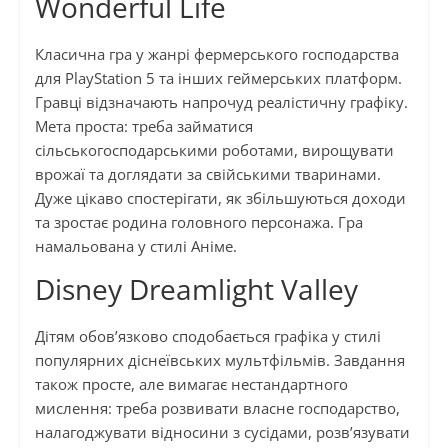
Wonderful Life
Класична гра у жанрі фермерського господарства
для PlayStation 5 та інших геймерських платформ.
Гравці відзначають напрочуд реалістичну графіку.
Мета проста: треба займатися
сільськогосподарськими роботами, вирощувати
врожаї та доглядати за свійськими тваринами.
Дуже цікаво спостерігати, як збільшуються доходи
та зростає родина головного персонажа. Гра
намальована у стилі Аніме.
Disney Dreamlight Valley
Дітям обов’язково сподобається графіка у стилі
популярних діснеївських мультфільмів. Завдання
також просте, але вимагає нестандартного
мислення: треба розвивати власне господарство,
налагоджувати відносини з сусідами, розв’язувати