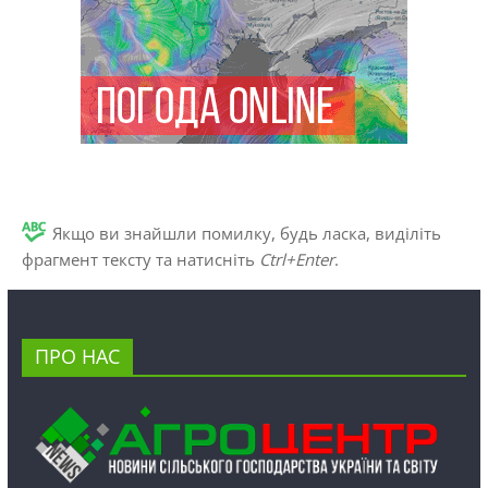
Якщо ви знайшли помилку, будь ласка, виділіть
фрагмент тексту та натисніть
Ctrl+Enter
.
ПРО НАС