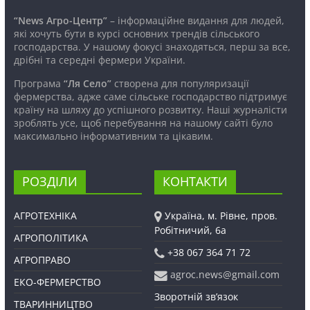
“News Агро-Центр”
– інформаційне видання для людей,
які хочуть бути в курсі основних трендів сільського
господарства. У нашому фокусі знаходяться, перш за все,
дрібні та середні фермери України.
Програма
“Ля Село”
створена для популяризації
фермерства, адже саме сільське господарство підтримує
країну на шляху до успішного розвитку. Наші журналісти
зроблять усе, щоб перебування на нашому сайті було
максимально інформативним та цікавим.
РОЗДІЛИ
КОНТАКТИ
АГРОТЕХНІКА
Україна, м. Рівне, пров.
Робітничий, 6а
АГРОПОЛІТИКА
+38 067 364 71 72
АГРОПРАВО
agroc.news@gmail.com
ЕКО-ФЕРМЕРСТВО
Зворотній зв’язок
ТВАРИННИЦТВО