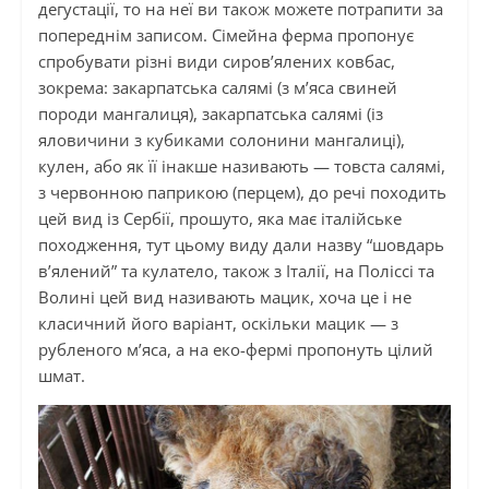
дегустації, то на неї ви також можете потрапити за
попереднім записом. Сімейна ферма пропонує
спробувати різні види сиров’ялених ковбас,
зокрема: закарпатська салямі (з м’яса свиней
породи мангалиця), закарпатська салямі (із
яловичини з кубиками солонини мангалиці),
кулен, або як її інакше називають — товста салямі,
з червонною паприкою (перцем), до речі походить
цей вид із Сербії, прошуто, яка має італійське
походження, тут цьому виду дали назву “шовдарь
в’ялений” та кулатело, також з Італії, на Поліссі та
Волині цей вид називають мацик, хоча це і не
класичний його варіант, оскільки мацик — з
рубленого м’яса, а на еко-фермі пропонуть цілий
шмат.