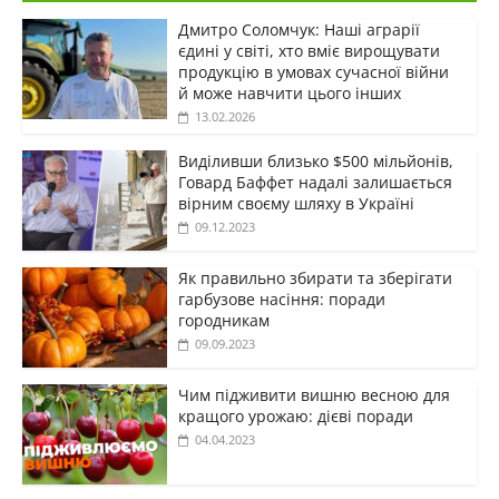
Дмитро Соломчук: Наші аграрії
єдині у світі, хто вміє вирощувати
продукцію в умовах сучасної війни
й може навчити цього інших
13.02.2026
Виділивши близько $500 мільйонів,
Говард Баффет надалі залишається
вірним своєму шляху в Україні
09.12.2023
Як правильно збирати та зберігати
гарбузове насіння: поради
городникам
09.09.2023
Чим підживити вишню весною для
кращого урожаю: дієві поради
04.04.2023