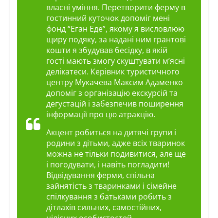
власні уміння. Перетворити ферму в
гостинний куточок допоміг мені
фонд “Еган Еде”, якому я висловлюю
щиру подяку, за надані ним грантові
кошти я збудував бесідку, в якій
гості мають змогу скуштувати м’ясні
делікатеси. Керівник туристичного
центру Мукачева Максим Адаменко
допоміг з організацію екскурсій та
дегустацій і забезпечив поширення
інформації про цю атракцію.
Акцент робиться на дитячі групи і
родини з дітьми, адже всіх тваринок
можна не тільки подивитися, але ще
і погодувати, і навіть погладити!
Відвідування ферми, спільна
зайнятість з тваринками і сімейне
спілкування з батьками робить з
дітлахів сильних, самостійних,
цілісних особистостей.