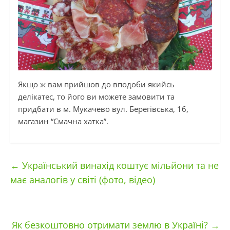
Якщо ж вам прийшов до вподоби якийсь
делікатес, то його ви можете замовити та
придбати в м. Мукачево вул. Берегівська, 16,
магазин “Смачна хатка”.
←
Український винахід коштує мільйони та не
має аналогів у світі (фото, відео)
Як безкоштовно отримати землю в Україні?
→