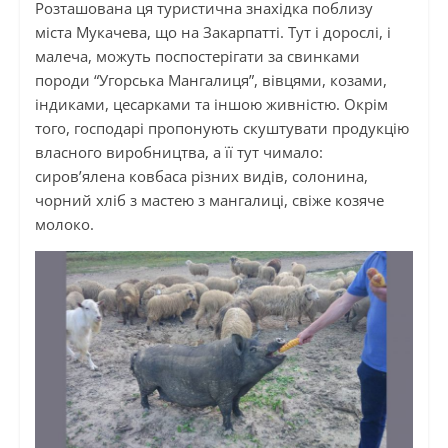
Розташована ця туристична знахідка поблизу
міста Мукачева, що на Закарпатті. Тут і дорослі, і
малеча, можуть поспостерігати за свинками
породи “Угорська Мангалиця”, вівцями, козами,
індиками, цесарками та іншою живністю. Окрім
того, господарі пропонують скуштувати продукцію
власного виробництва, а її тут чимало:
сиров’ялена ковбаса різних видів, солонина,
чорний хліб з мастею з мангалиці, свіже козяче
молоко.