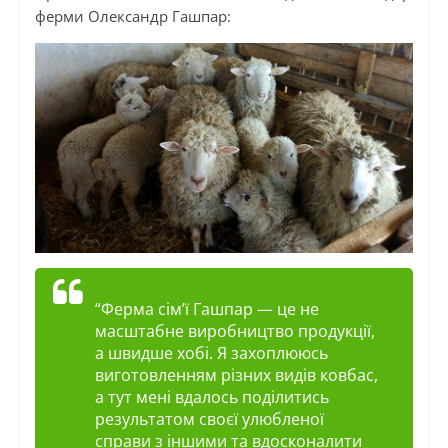
ферми Олександр Гашпар:
“Ферма сім’ї Гашпар — це не
масштабне виробництво продукції,
а швидше хобі. Я захоплююсь
виготовленням різних видів ковбас,
а тут мені вдалось поділитись
результатом своєї улюбленої
справи з іншими та вдосконалити