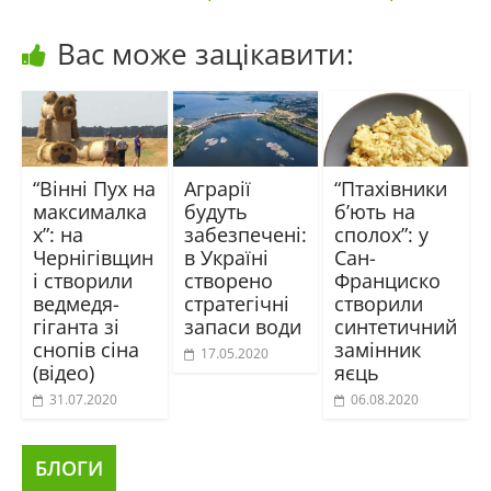
Вас може зацікавити:
“Вінні Пух на
Аграрії
“Птахівники
максималка
будуть
б’ють на
х”: на
забезпечені:
сполох”: у
Чернігівщин
в Україні
Сан-
і створили
створено
Франциско
ведмедя-
стратегічні
створили
гіганта зі
запаси води
синтетичний
снопів сіна
замінник
17.05.2020
(відео)
яєць
31.07.2020
06.08.2020
БЛОГИ