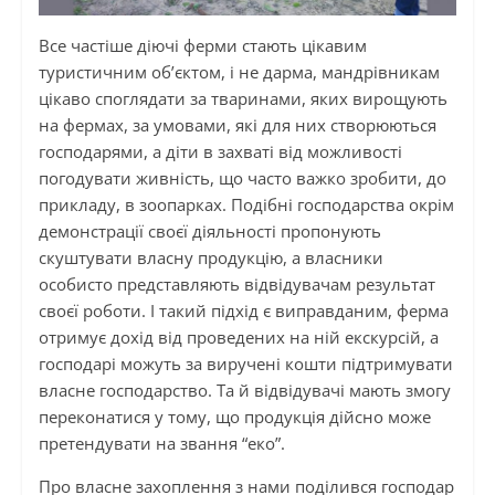
Все частіше діючі ферми стають цікавим
туристичним об’єктом, і не дарма, мандрівникам
цікаво споглядати за тваринами, яких вирощують
на фермах, за умовами, які для них створюються
господарями, а діти в захваті від можливості
погодувати живність, що часто важко зробити, до
прикладу, в зоопарках. Подібні господарства окрім
демонстрації своєї діяльності пропонують
скуштувати власну продукцію, а власники
особисто представляють відвідувачам результат
своєї роботи. І такий підхід є виправданим, ферма
отримує дохід від проведених на ній екскурсій, а
господарі можуть за виручені кошти підтримувати
власне господарство. Та й відвідувачі мають змогу
переконатися у тому, що продукція дійсно може
претендувати на звання “еко”.
Про власне захоплення з нами поділився господар