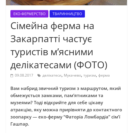
ЕКО-ФЕРМЕРСТВО
ТВАРИННИЦТВО
Сімейна ферма на
Закарпатті частує
туристів м’ясними
делікатесами (ФОТО)
,
,
,
09.08.2017
делікатеси
Мукачево
туризм
ферма
Вам набрид звичний туризм з маршрутом, який
обмежується замками, пам’ятниками та
музеями? Тоді відкрийте для себе цікаву
атракцію, яку можна прирівняти до контактного
зоопарку — еко-ферму “Фаторіа Ломбардіа” сім’ї
Гашпар.