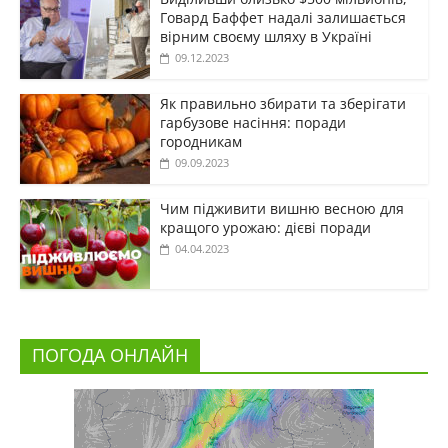
Говард Баффет надалі залишається
вірним своєму шляху в Україні
09.12.2023
Як правильно збирати та зберігати
гарбузове насіння: поради
городникам
09.09.2023
Чим підживити вишню весною для
кращого урожаю: дієві поради
04.04.2023
ПОГОДА ОНЛАЙН