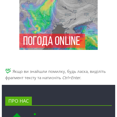
Якщо ви знайшли помилку, будь ласка, виділіть
фрагмент тексту та натисніть
Ctrl+Enter
.
ПРО НАС