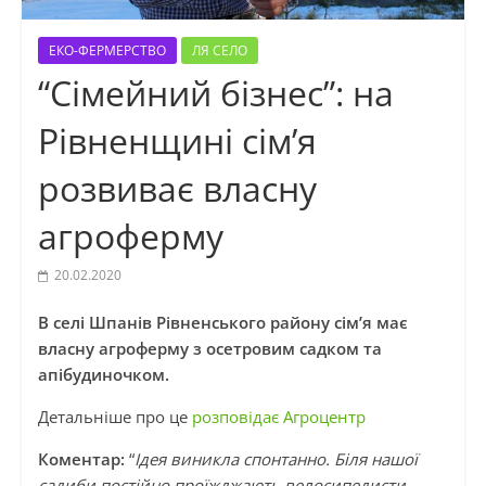
ЕКО-ФЕРМЕРСТВО
ЛЯ СЕЛО
“Сімейний бізнес”: на
Рівненщині сім’я
розвиває власну
агроферму
20.02.2020
В селі Шпанів Рівненського району сім’я має
власну агроферму з осетровим садком та
апібудиночком.
Детальніше про це
розповідає Агроцентр
Коментар:
“
Ідея виникла спонтанно. Біля нашої
садиби постійно проїжджають велосипедисти.