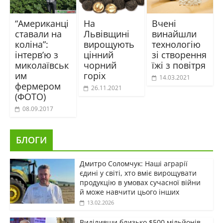
“Американці
На
Вчені
ставали на
Львівщині
винайшли
коліна”:
вирощують
технологію
інтерв’ю з
цінний
зі створення
миколаївськ
чорний
їжі з повітря
им
горіх
14.03.2021
фермером
26.11.2021
(ФОТО)
08.09.2017
БЛОГИ
Дмитро Соломчук: Наші аграрії
єдині у світі, хто вміє вирощувати
продукцію в умовах сучасної війни
й може навчити цього інших
13.02.2026
Виділивши близько $500 мільйонів,