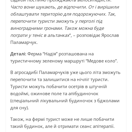
Часто вони шукають, де відпочити. От і вирішили
облаштувати територію для подорожуючих. Так,
перепочити туристи зможуть у перголі під
виноградними гронами. Також можна буде
пограти у теніс в альтанках
“, – розповідає Ярослав
Паламарчук.
Деталі:
Ферма “Надія” розташована на
туристичному зеленому маршруті “Медове коло”.
В агросадибі Паламарчуків уже цього літа зможуть
перепочити та залишитися на нічліг туристи.
Туристи можуть побачити осетрів в штучній
водоймі, ожинове поле та апібудиночок
(спеціальний лікувальний будиночок з бджолами
для сну).
Також, на фермі турист може не лише побачити
такий будинок, але й отримати сеанс апітерапії.