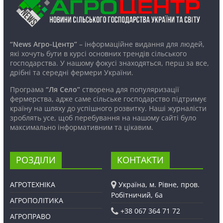
“News Агро-Центр”
– інформаційне видання для людей,
які хочуть бути в курсі основних трендів сільського
господарства. У нашому фокусі знаходяться, перш за все,
дрібні та середні фермери України.
Програма
“Ля Село”
створена для популяризації
фермерства, адже саме сільське господарство підтримує
країну на шляху до успішного розвитку. Наші журналісти
зроблять усе, щоб перебування на нашому сайті було
максимально інформативним та цікавим.
РОЗДІЛИ
КОНТАКТИ
АГРОТЕХНІКА
Україна, м. Рівне, пров.
Робітничий, 6а
АГРОПОЛІТИКА
+38 067 364 71 72
АГРОПРАВО