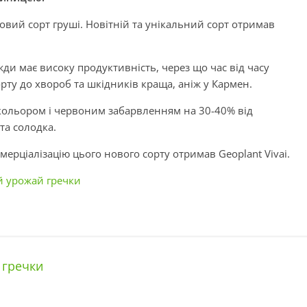
овий сорт груші. Новітній та унікальний сорт отримав
жди має високу продуктивність, через що час від часу
рту до хвороб та шкідників краща, аніж у Кармен.
 кольором і червоним забарвленням на 30-40% від
та солодка.
ерціалізацію цього нового сорту отримав Geoplant Vivai.
й урожай гречки
 гречки