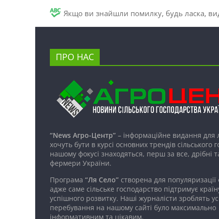
Якщо ви знайшли помилку, будь ласка, вид
ПРО НАС
“News Агро-Центр”
– інформаційне видання для 
хочуть бути в курсі основних трендів сільського 
нашому фокусі знаходяться, перш за все, дрібні т
фермери України.
Програма
“Ля Село”
створена для популяризації
адже саме сільське господарство підтримує країн
успішного розвитку. Наші журналісти зроблять ус
перебування на нашому сайті було максимально
інформативним та цікавим.