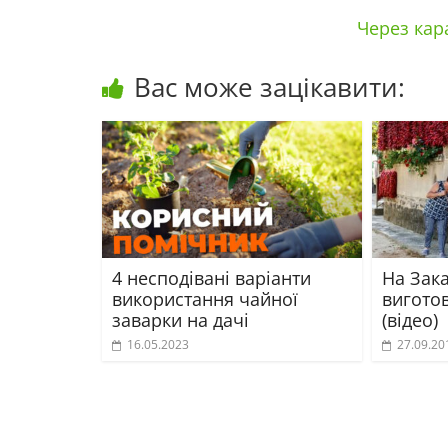
Через кар
Вас може зацікавити:
4 несподівані варіанти
На Зака
використання чайної
виготов
заварки на дачі
(відео)
16.05.2023
27.09.20