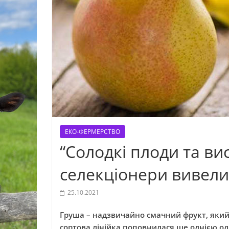
ЕКО-ФЕРМЕРСТВО
“Солодкі плоди та ви
селекціонери вивели
25.10.2021
Груша – надзвичайно смачний фрукт, який 
сортова лінійка поповнилася ще однією о