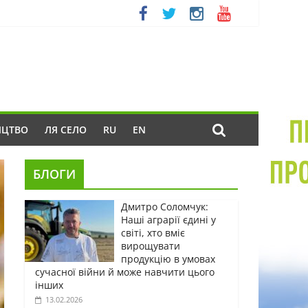
ИЦТВО
ЛЯ СЕЛО
RU
EN
БЛОГИ
Дмитро Соломчук:
Наші аграрії єдині у
світі, хто вміє
вирощувати
продукцію в умовах
сучасної війни й може навчити цього
інших
13.02.2026