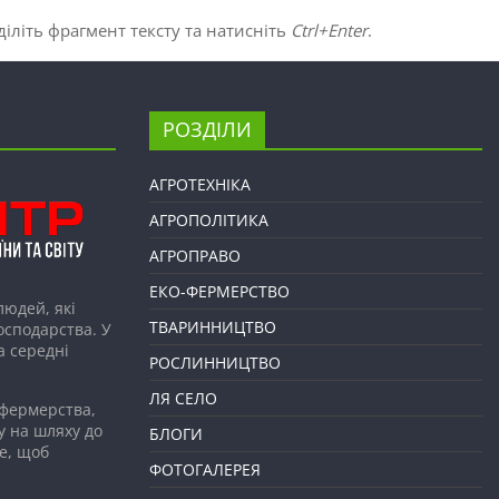
іліть фрагмент тексту та натисніть
Ctrl+Enter
.
РОЗДІЛИ
АГРОТЕХНІКА
АГРОПОЛІТИКА
АГРОПРАВО
ЕКО-ФЕРМЕРСТВО
людей, які
ТВАРИННИЦТВО
господарства. У
а середні
РОСЛИННИЦТВО
ЛЯ СЕЛО
 фермерства,
у на шляху до
БЛОГИ
е, щоб
ФОТОГАЛЕРЕЯ