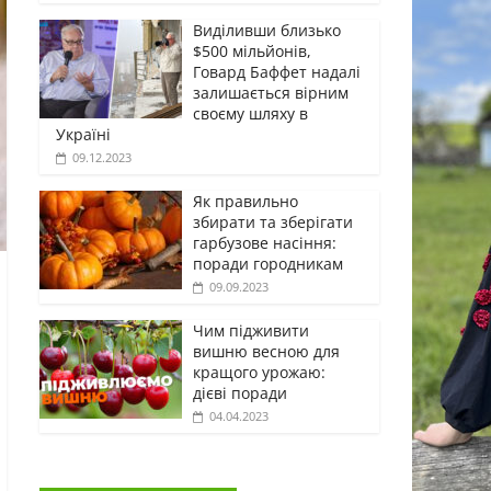
Виділивши близько
$500 мільйонів,
Говард Баффет надалі
залишається вірним
своєму шляху в
Україні
09.12.2023
Як правильно
збирати та зберігати
гарбузове насіння:
поради городникам
09.09.2023
Чим підживити
вишню весною для
кращого урожаю:
дієві поради
04.04.2023