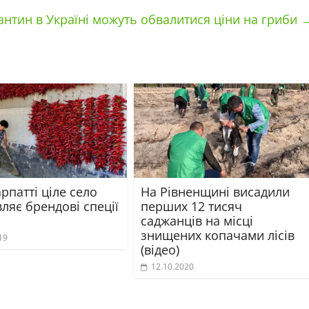
антин в Україні можуть обвалитися ціни на гриби
рпатті ціле село
На Рівненщині висадили
ляє брендові спеції
перших 12 тисяч
саджанців на місці
знищених копачами лісів
19
(відео)
12.10.2020