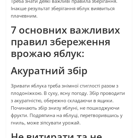
Треба знати деякі важливі правила зберігання.
Інакше результат зберігання яблук виявиться
плачевним.
7 основних важливих
правил збереження
врожаю яблук:
Акуратний збір
Зривати яблука треба знімної стиглості разом з
плодоніжкою. В суху, ясну погоду. Збір проводити
з акуратністю, обережно складаючи в ящики.
Починають збір знизу яблуні, не пошкоджуючи
фрукти. Подряпина на яблуці, перетворившись у
гниль, може зіпсувати урожай.
Не витирати та не