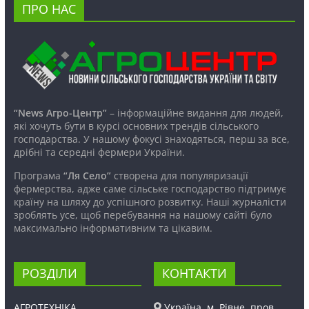
ПРО НАС
“News Агро-Центр”
– інформаційне видання для людей,
які хочуть бути в курсі основних трендів сільського
господарства. У нашому фокусі знаходяться, перш за все,
дрібні та середні фермери України.
Програма
“Ля Село”
створена для популяризації
фермерства, адже саме сільське господарство підтримує
країну на шляху до успішного розвитку. Наші журналісти
зроблять усе, щоб перебування на нашому сайті було
максимально інформативним та цікавим.
РОЗДІЛИ
КОНТАКТИ
АГРОТЕХНІКА
Україна, м. Рівне, пров.