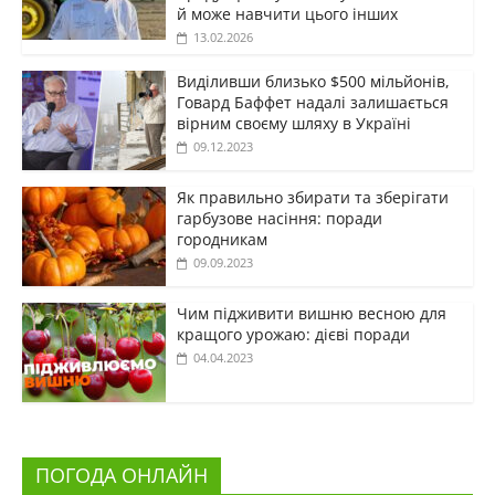
й може навчити цього інших
13.02.2026
Виділивши близько $500 мільйонів,
Говард Баффет надалі залишається
вірним своєму шляху в Україні
09.12.2023
Як правильно збирати та зберігати
гарбузове насіння: поради
городникам
09.09.2023
Чим підживити вишню весною для
кращого урожаю: дієві поради
04.04.2023
ПОГОДА ОНЛАЙН