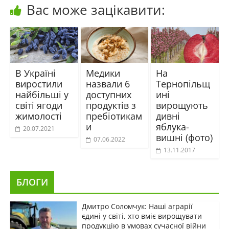
Вас може зацікавити:
В Україні
Медики
На
виростили
назвали 6
Тернопільщ
найбільші у
доступних
ині
світі ягоди
продуктів з
вирощують
жимолості
пребіотикам
дивні
и
яблука-
20.07.2021
вишні (фото)
07.06.2022
13.11.2017
БЛОГИ
Дмитро Соломчук: Наші аграрії
єдині у світі, хто вміє вирощувати
продукцію в умовах сучасної війни