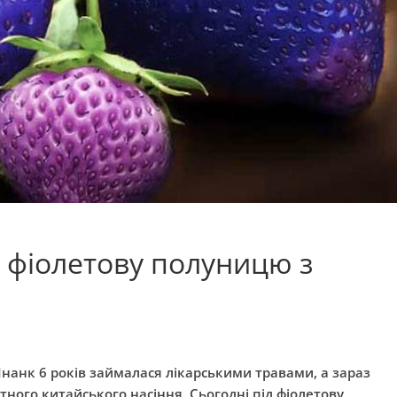
 фіолетову полуницю з
Інанк 6 років займалася лікарськими травами, а зараз
ного китайського насіння. Сьогодні під фіолетову