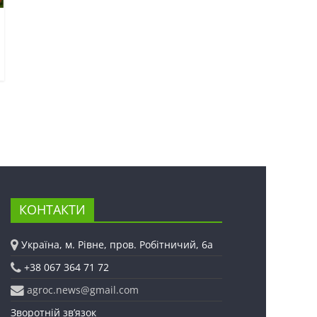
КОНТАКТИ
Україна, м. Рівне, пров. Робітничий, 6а
+38 067 364 71 72
agroc.news@gmail.com
Зворотній зв’язок