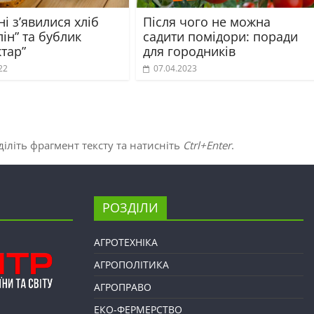
ні з’явилися хліб
Після чого не можна
ін” та бублик
садити помідори: поради
тар”
для городників
22
07.04.2023
іліть фрагмент тексту та натисніть
Ctrl+Enter
.
РОЗДІЛИ
АГРОТЕХНІКА
АГРОПОЛІТИКА
АГРОПРАВО
ЕКО-ФЕРМЕРСТВО