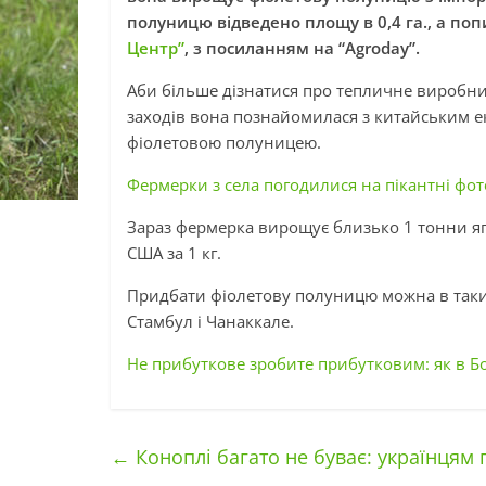
полуницю відведено площу в 0,4 га., а поп
Центр”
, з посиланням на “Аgroday”.
Аби більше дізнатися про тепличне виробниц
заходів вона познайомилася з китайським е
фіолетовою полуницею.
Фермерки з села погодилися на пікантні фот
Зараз фермерка вирощує близько 1 тонни ягід
США за 1
кг.
Придбати фіолетову полуницю можна в таких 
Стамбул і Чанаккале.
Не прибуткове зробите прибутковим: як в Б
←
Коноплі багато не буває: українцям