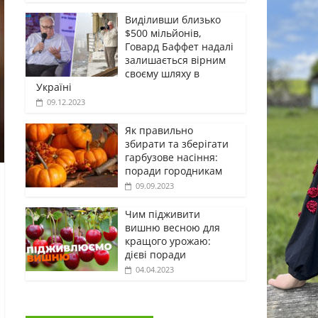
Виділивши близько
$500 мільйонів,
Говард Баффет надалі
залишається вірним
своєму шляху в
Україні
09.12.2023
Як правильно
збирати та зберігати
гарбузове насіння:
поради городникам
09.09.2023
Чим підживити
вишню весною для
кращого урожаю:
дієві поради
04.04.2023