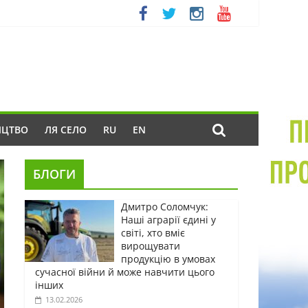
ИЦТВО
ЛЯ СЕЛО
RU
EN
БЛОГИ
Дмитро Соломчук:
Наші аграрії єдині у
світі, хто вміє
вирощувати
продукцію в умовах
сучасної війни й може навчити цього
інших
13.02.2026