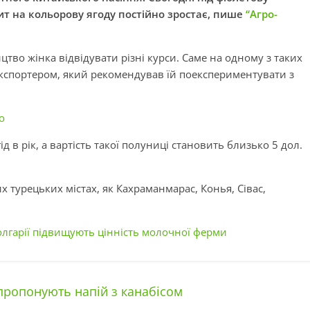
ит на кольорову ягоду постійно зростає, пише
“Агро-
тво жінка відвідувати різні курси. Саме на одному з таких
кспортером, який рекомендував їй поекспериментувати з
о
 в рік, а вартість такої полуниці становить близько 5 дол.
турецьких містах, як Кахраманмарас, Конья, Сівас,
олгарії підвищують цінність молочної ферми
 пропонують напій з канабісом