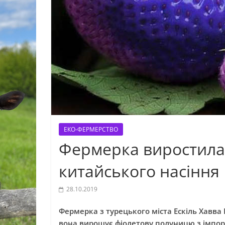
ЕКО-ФЕРМЕРСТВО
Фермерка виростила
китайського насіння
28.10.2019
Фермерка з турецького міста Ескіль Хавва 
вона вирощує фіолетову полуницю з імпорт