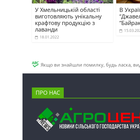
У Хмельницькій області
В Украї
виготовляють унікальну
“Джавел
крафтову продукцію з
“Байрак
лаванди
15.03.20
18.01.2022
Якщо ви знайшли помилку, будь ласка, вид
ПРО НАС