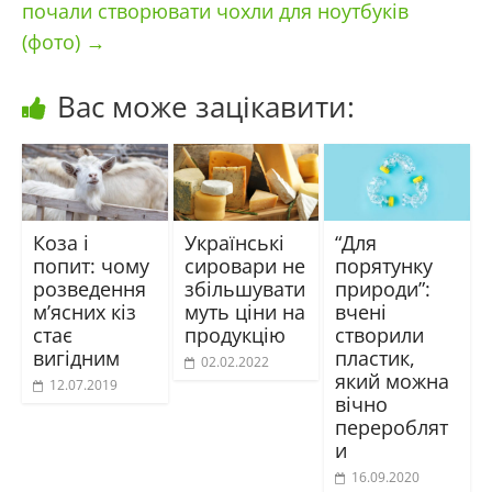
почали створювати чохли для ноутбуків
(фото)
→
Вас може зацікавити:
Коза і
Українські
“Для
попит: чому
сировари не
порятунку
розведення
збільшувати
природи”:
м’ясних кіз
муть ціни на
вчені
стає
продукцію
створили
вигідним
пластик,
02.02.2022
який можна
12.07.2019
вічно
перероблят
и
16.09.2020