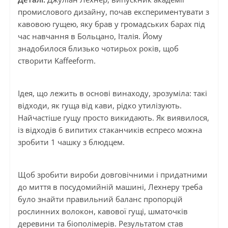
промислового дизайну, почав експериментувати з
кавовою гущею, яку брав у громадських барах під
час навчання в Больцано, Італія. Йому
знадобилося близько чотирьох років, щоб
створити Kaffeeform.
Ідея, що лежить в основі винаходу, зрозуміла: такі
відходи, як гуща від кави, рідко утилізують.
Найчастіше гущу просто викидають. Як виявилося,
із відходів 6 випитих стаканчиків еспресо можна
зробити 1 чашку з блюдцем.
Щоб зробити вироби довговічними і придатними
до миття в посудомийній машині, Лехнеру треба
було знайти правильний баланс пропорцій
рослинних волокон, кавової гущі, шматочків
деревини та біополімерів. Результатом став