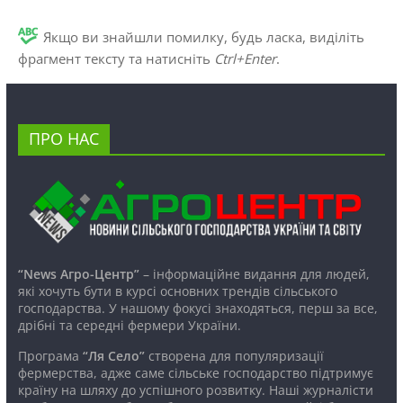
Якщо ви знайшли помилку, будь ласка, виділіть
фрагмент тексту та натисніть
Ctrl+Enter
.
ПРО НАС
“News Агро-Центр”
– інформаційне видання для людей,
які хочуть бути в курсі основних трендів сільського
господарства. У нашому фокусі знаходяться, перш за все,
дрібні та середні фермери України.
Програма
“Ля Село”
створена для популяризації
фермерства, адже саме сільське господарство підтримує
країну на шляху до успішного розвитку. Наші журналісти