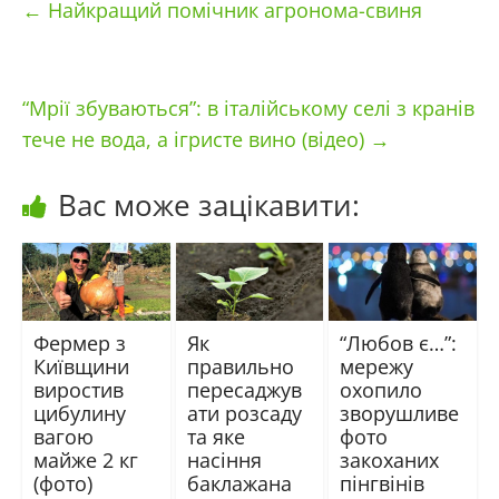
←
Найкращий помічник агронома-свиня
“Мрії збуваються”: в італійському селі з кранів
тече не вода, а ігристе вино (відео)
→
Вас може зацікавити:
Фермер з
Як
“Любов є…”:
Київщини
правильно
мережу
виростив
пересаджув
охопило
цибулину
ати розсаду
зворушливе
вагою
та яке
фото
майже 2 кг
насіння
закоханих
(фото)
баклажана
пінгвінів