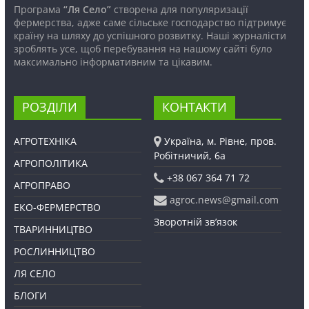
Програма
“Ля Село”
створена для популяризації
фермерства, адже саме сільське господарство підтримує
країну на шляху до успішного розвитку. Наші журналісти
зроблять усе, щоб перебування на нашому сайті було
максимально інформативним та цікавим.
РОЗДІЛИ
КОНТАКТИ
АГРОТЕХНІКА
Україна, м. Рівне, пров.
Робітничий, 6а
АГРОПОЛІТИКА
+38 067 364 71 72
АГРОПРАВО
agroc.news@gmail.com
ЕКО-ФЕРМЕРСТВО
Зворотній зв’язок
ТВАРИННИЦТВО
РОСЛИННИЦТВО
ЛЯ СЕЛО
БЛОГИ