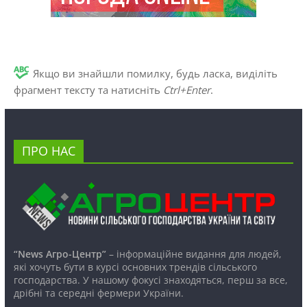
Якщо ви знайшли помилку, будь ласка, виділіть
фрагмент тексту та натисніть
Ctrl+Enter
.
ПРО НАС
“News Агро-Центр”
– інформаційне видання для людей,
які хочуть бути в курсі основних трендів сільського
господарства. У нашому фокусі знаходяться, перш за все,
дрібні та середні фермери України.