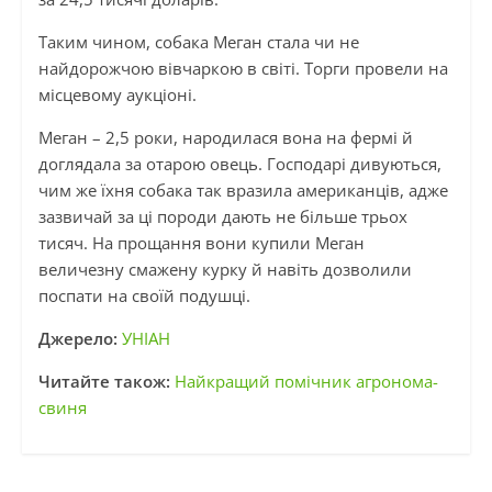
Таким чином, собака Меган стала чи не
найдорожчою вівчаркою в світі. Торги провели на
місцевому аукціоні.
Меган – 2,5 роки, народилася вона на фермі й
доглядала за отарою овець. Господарі дивуються,
чим же їхня собака так вразила американців, адже
зазвичай за ці породи дають не більше трьох
тисяч. На прощання вони купили Меган
величезну смажену курку й навіть дозволили
поспати на своїй подушці.
Джерело:
УНІАН
Читайте також:
Найкращий помічник агронома-
свиня