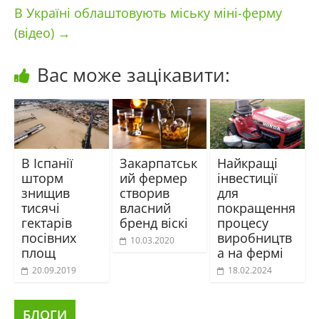
В Україні облаштовують міську міні-ферму
(відео)
→
Вас може зацікавити:
В Іспанії
Закарпатськ
Найкращі
шторм
ий фермер
інвестиції
знищив
створив
для
тисячі
власний
покращення
гектарів
бренд віскі
процесу
посівних
виробництв
10.03.2020
площ
а на фермі
20.09.2019
18.02.2024
БЛОГИ