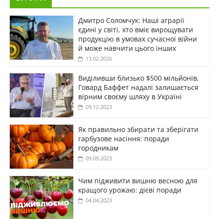
Дмитро Соломчук: Наші аграрії
єдині у світі, хто вміє вирощувати
продукцію в умовах сучасної війни
й може навчити цього інших
13.02.2026
Виділивши близько $500 мільйонів,
Говард Баффет надалі залишається
вірним своєму шляху в Україні
09.12.2023
Як правильно збирати та зберігати
гарбузове насіння: поради
городникам
09.09.2023
Чим підживити вишню весною для
кращого урожаю: дієві поради
04.04.2023