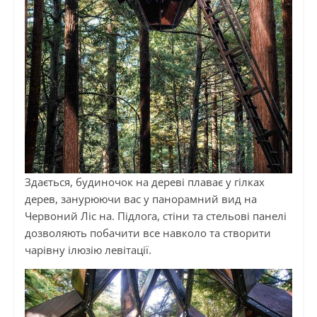
Здається, будиночок на дереві плаває у гілках
дерев, занурюючи вас у панорамний вид на
Червоний Ліс на. Підлога, стіни та стельові панелі
дозволяють побачити все навколо та створити
чарівну ілюзію левітації.