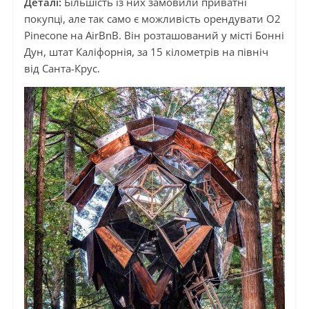
Деталі:
Більшість із них замовили приватні
покупці, але так само є можливість орендувати O2
Pinecone на AirBnB. Він розташований у місті Бонні
Дун, штат Каліфорнія, за 15 кілометрів на північ
від Санта-Крус.