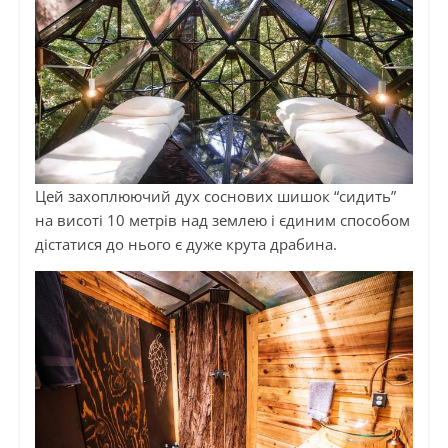
Цей захоплюючий дух соснових шишок “сидить”
на висоті 10 метрів над землею і єдиним способом
дістатися до нього є дуже крута драбина.