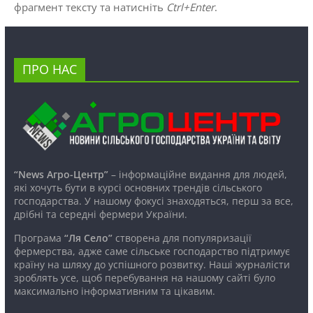
фрагмент тексту та натисніть
Ctrl+Enter
.
ПРО НАС
“News Агро-Центр”
– інформаційне видання для людей,
які хочуть бути в курсі основних трендів сільського
господарства. У нашому фокусі знаходяться, перш за все,
дрібні та середні фермери України.
Програма
“Ля Село”
створена для популяризації
фермерства, адже саме сільське господарство підтримує
країну на шляху до успішного розвитку. Наші журналісти
зроблять усе, щоб перебування на нашому сайті було
максимально інформативним та цікавим.