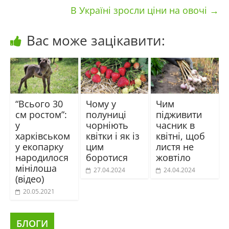
В Україні зросли ціни на овочі
→
Вас може зацікавити:
“Всього 30
Чому у
Чим
см ростом”:
полуниці
підживити
у
чорніють
часник в
харківськом
квітки і як із
квітні, щоб
у екопарку
цим
листя не
народилося
боротися
жовтіло
мінілоша
27.04.2024
24.04.2024
(відео)
20.05.2021
БЛОГИ