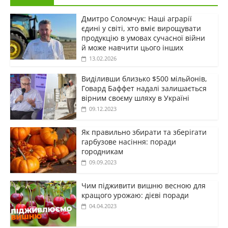
Дмитро Соломчук: Наші аграрії
єдині у світі, хто вміє вирощувати
продукцію в умовах сучасної війни
й може навчити цього інших
13.02.2026
Виділивши близько $500 мільйонів,
Говард Баффет надалі залишається
вірним своєму шляху в Україні
09.12.2023
Як правильно збирати та зберігати
гарбузове насіння: поради
городникам
09.09.2023
Чим підживити вишню весною для
кращого урожаю: дієві поради
04.04.2023