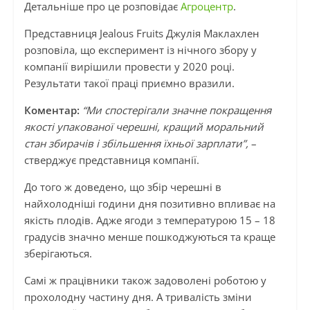
Детальніше про це розповідає
Агроцентр
.
Представниця Jealous Fruits Джулія Маклахлен
розповіла, що експеримент із нічного збору у
компанії вирішили провести у 2020 році.
Результати такої праці приємно вразили.
Коментар:
“Ми спостерігали значне покращення
якості упакованої черешні, кращий моральний
стан збирачів і збільшення їхньої зарплати”,
–
стверджує представниця компанії.
До того ж доведено, що збір черешні в
найхолодніші години дня позитивно впливає на
якість плодів. Адже ягоди з температурою 15 – 18
градусів значно менше пошкоджуються та краще
зберігаються.
Самі ж працівники також задоволені роботою у
прохолодну частину дня. А тривалість зміни