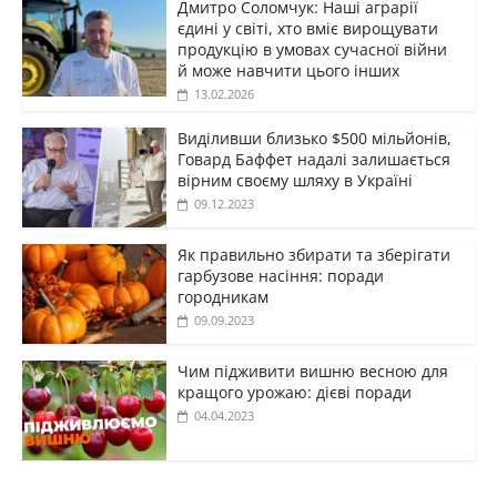
Дмитро Соломчук: Наші аграрії
єдині у світі, хто вміє вирощувати
продукцію в умовах сучасної війни
й може навчити цього інших
13.02.2026
Виділивши близько $500 мільйонів,
Говард Баффет надалі залишається
вірним своєму шляху в Україні
09.12.2023
Як правильно збирати та зберігати
гарбузове насіння: поради
городникам
09.09.2023
Чим підживити вишню весною для
кращого урожаю: дієві поради
04.04.2023