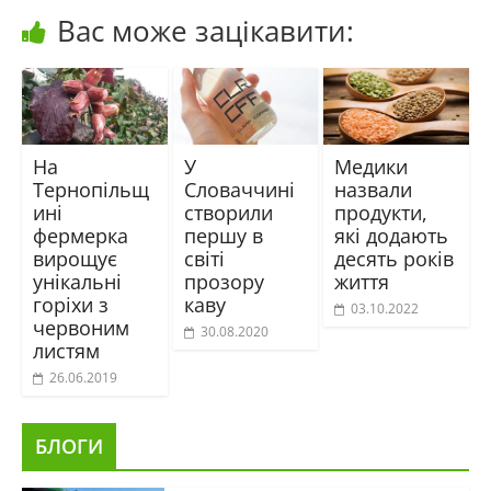
Вас може зацікавити:
На
У
Медики
Тернопільщ
Словаччині
назвали
ині
створили
продукти,
фермерка
першу в
які додають
вирощує
світі
десять років
унікальні
прозору
життя
горіхи з
каву
03.10.2022
червоним
30.08.2020
листям
26.06.2019
БЛОГИ