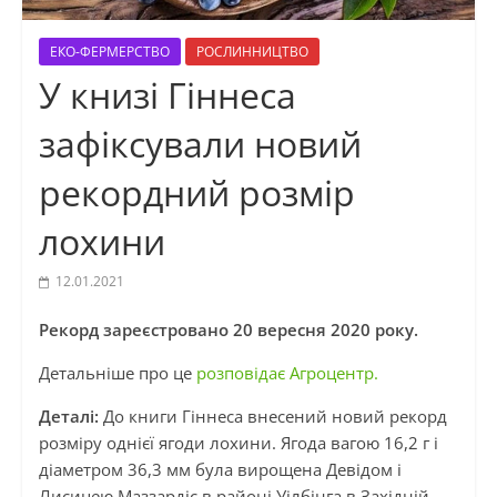
ЕКО-ФЕРМЕРСТВО
РОСЛИННИЦТВО
У книзі Гіннеса
зафіксували новий
рекордний розмір
лохини
12.01.2021
Рекорд зареєстровано 20 вересня 2020 року.
Детальніше про це
розповідає Агроцентр.
Деталі:
До книги Гіннеса внесений новий рекорд
розміру однієї ягоди лохини. Ягода вагою 16,2 г і
діаметром 36,3 мм була вирощена Девідом і
Лисицею Маззардіс в районі Уілбінга в Західній