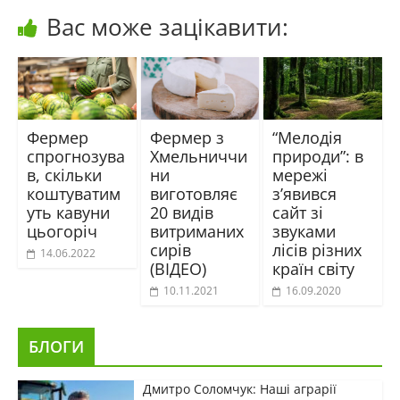
Вас може зацікавити:
Фермер
Фермер з
“Мелодія
спрогнозува
Хмельниччи
природи”: в
в, скільки
ни
мережі
коштуватим
виготовляє
з’явився
уть кавуни
20 видів
сайт зі
цьогоріч
витриманих
звуками
сирів
лісів різних
14.06.2022
(ВІДЕО)
країн світу
10.11.2021
16.09.2020
БЛОГИ
Дмитро Соломчук: Наші аграрії