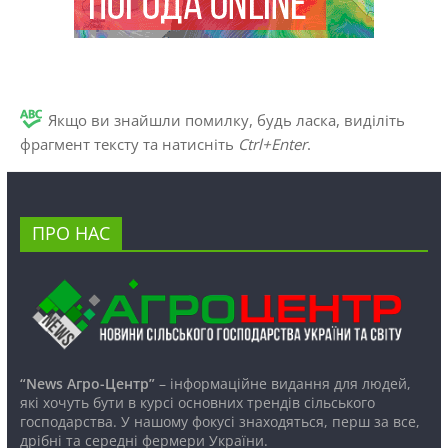
Якщо ви знайшли помилку, будь ласка, виділіть
фрагмент тексту та натисніть
Ctrl+Enter
.
ПРО НАС
“News Агро-Центр”
– інформаційне видання для людей,
які хочуть бути в курсі основних трендів сільського
господарства. У нашому фокусі знаходяться, перш за все,
дрібні та середні фермери України.