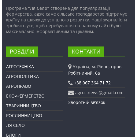
Програма
“Ля Село”
створена для популяризації
фермерства, адже саме сільське господарство підтримує
країну на шляху до успішного розвитку. Наші журналісти
зроблять усе, щоб перебування на нашому сайті було
максимально інформативним та цікавим.
РОЗДІЛИ
КОНТАКТИ
АГРОТЕХНІКА
Україна, м. Рівне, пров.
Робітничий, 6а
АГРОПОЛІТИКА
+38 067 364 71 72
АГРОПРАВО
agroc.news@gmail.com
ЕКО-ФЕРМЕРСТВО
Зворотній зв’язок
ТВАРИННИЦТВО
РОСЛИННИЦТВО
ЛЯ СЕЛО
БЛОГИ