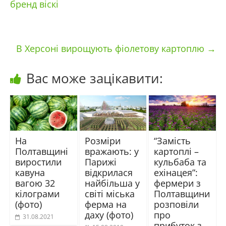
бренд віскі
В Херсоні вирощують фіолетову картоплю
→
Вас може зацікавити:
На
Розміри
“Замість
Полтавщині
вражають: у
картоплі –
виростили
Парижі
кульбаба та
кавуна
відкрилася
ехінацея”:
вагою 32
найбільша у
фермери з
кілограми
світі міська
Полтавщини
(фото)
ферма на
розповіли
даху (фото)
про
31.08.2021
прибуток з