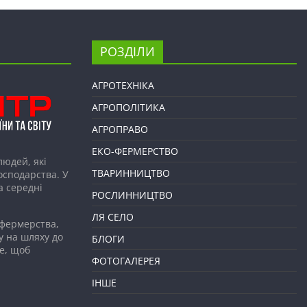
РОЗДІЛИ
АГРОТЕХНІКА
АГРОПОЛІТИКА
АГРОПРАВО
ЕКО-ФЕРМЕРСТВО
людей, які
ТВАРИННИЦТВО
господарства. У
а середні
РОСЛИННИЦТВО
ЛЯ СЕЛО
 фермерства,
у на шляху до
БЛОГИ
е, щоб
ФОТОГАЛЕРЕЯ
ІНШЕ