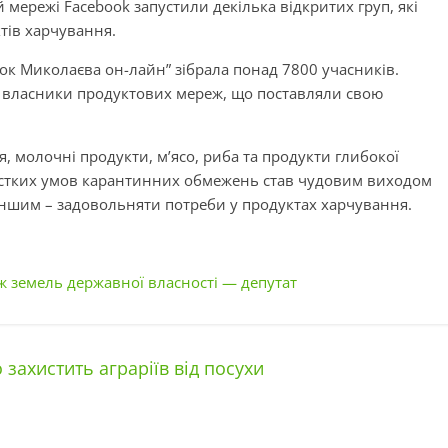
й мережі Facebook запустили декілька відкритих груп, які
тів харчування.
ок Миколаєва он-лайн” зібрала понад 7800 учасників.
та власники продуктових мереж, що поставляли свою
 молочні продукти, м’ясо, риба та продукти глибокої
орстких умов карантинних обмежень став чудовим виходом
 іншим – задовольняти потреби у продуктах харчування.
ж земель державної власності — депутат
захистить аграріїв від посухи