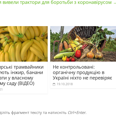
 вивели трактори для боротьби з коронавірусом
рські трамвайники
Не контрольовані:
ють інжир, банани
органічну продукцію в
ати у власному
Україні ніхто не перевіряє
у саду (ВІДЕО)
19.10.2018
21
іліть фрагмент тексту та натисніть
Ctrl+Enter
.