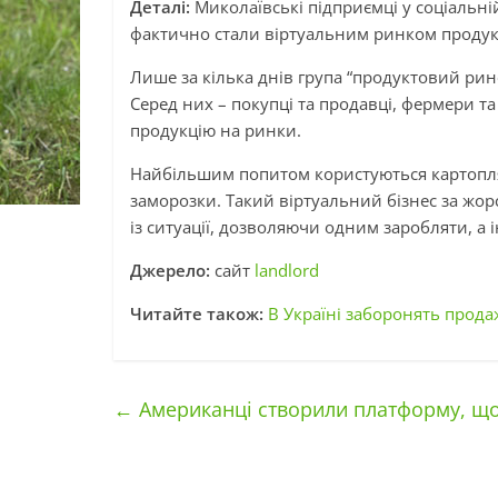
Деталі:
Миколаївські підприємці у соціальні
фактично стали віртуальним ринком продук
Лише за кілька днів група “продуктовий рин
Серед них – покупці та продавці, фермери 
продукцію на ринки.
Найбільшим попитом користуються картопля,
заморозки. Такий віртуальний бізнес за ж
із ситуації, дозволяючи одним заробляти, а
Джерело:
сайт
landlord
Читайте також:
В Україні заборонять прода
←
Американці створили платформу, що 