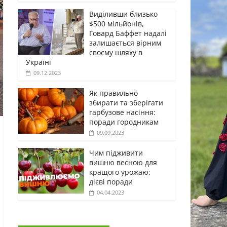
Виділивши близько
$500 мільйонів,
Говард Баффет надалі
залишається вірним
своєму шляху в
Україні
09.12.2023
Як правильно
збирати та зберігати
гарбузове насіння:
поради городникам
09.09.2023
Чим підживити
вишню весною для
кращого урожаю:
дієві поради
04.04.2023