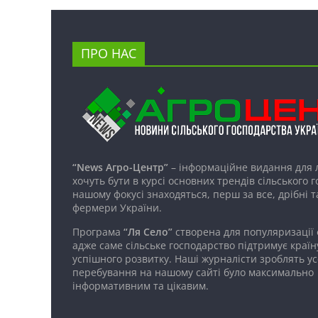
ПРО НАС
“News Агро-Центр”
– інформаційне видання для 
хочуть бути в курсі основних трендів сільського 
нашому фокусі знаходяться, перш за все, дрібні т
фермери України.
Програма
“Ля Село”
створена для популяризації
адже саме сільське господарство підтримує країн
успішного розвитку. Наші журналісти зроблять ус
перебування на нашому сайті було максимально
інформативним та цікавим.