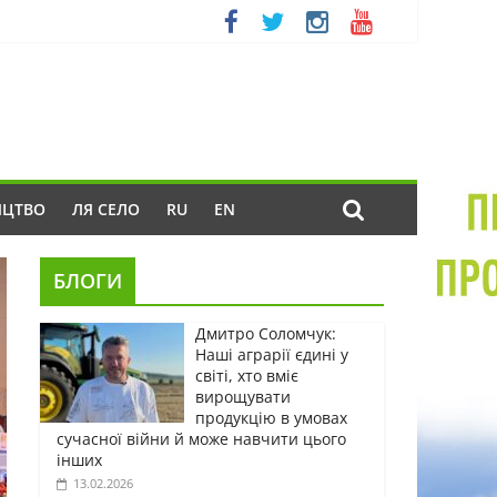
ИЦТВО
ЛЯ СЕЛО
RU
EN
БЛОГИ
Дмитро Соломчук:
Наші аграрії єдині у
світі, хто вміє
вирощувати
продукцію в умовах
сучасної війни й може навчити цього
інших
13.02.2026