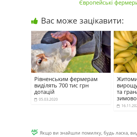
Європейські фермери
Вас може зацікавити:
Рівненським фермерам
Житоми
виділять 700 тис грн
вирощу
дотацій
та гран
зимовом
05.03.2020
16.11.20
Якщо ви знайшли помилку, будь ласка, вид