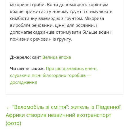
мікоризні гриби. Вони допомагають корінням
краще прижитися у новому ґрунті і стимулюють
симбіотичну взаємодію з ґрунтом. Мікориза
виробляє речовини, цінні для рослини, і
допомагає саджанців отримувати більше води і
поживних речовин із ґрунту.
Джерело:
сайт
Велика епоха
Читайте також:
П
ро що дізнались вчені,
слухаючи пісні білогорлих горобців —
дослід
ження
←
“Веломобіль зі сміття”: житель із Південної
Африки створив незвичний екотранспорт
(фото)