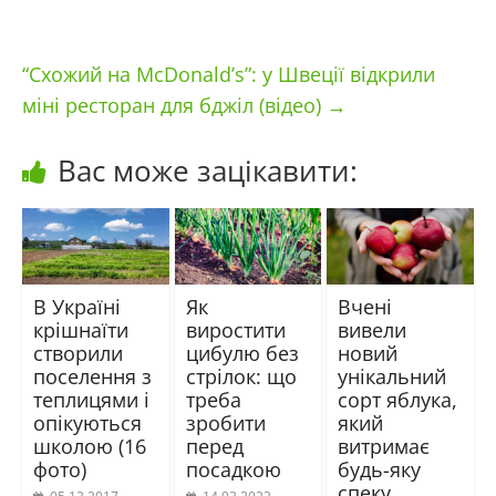
“Схожий на McDonald’s”: у Швеції відкрили
міні ресторан для бджіл (відео)
→
Вас може зацікавити:
В Україні
Як
Вчені
крішнаїти
виростити
вивели
створили
цибулю без
новий
поселення з
стрілок: що
унікальний
теплицями і
треба
сорт яблука,
опікуються
зробити
який
школою (16
перед
витримає
фото)
посадкою
будь-яку
спеку