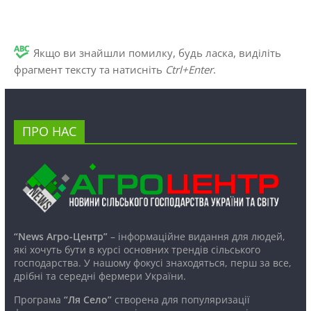
Якщо ви знайшли помилку, будь ласка, виділіть
фрагмент тексту та натисніть
Ctrl+Enter
.
ПРО НАС
“News Агро-Центр”
– інформаційне видання для людей,
які хочуть бути в курсі основних трендів сільського
господарства. У нашому фокусі знаходяться, перш за все,
дрібні та середні фермери України.
Програма
“Ля Село”
створена для популяризації