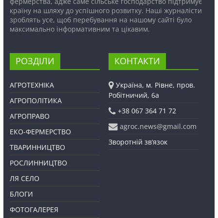
фермерства, адже саме сільське господарство підтримує
країну на шляху до успішного розвитку. Наші журналісти
зроблять усе, щоб перебування на нашому сайті було
максимально інформативним та цікавим.
РОЗДІЛИ
КОНТАКТИ
АГРОТЕХНІКА
Україна, м. Рівне, пров.
Робітничий, 6а
АГРОПОЛІТИКА
+38 067 364 71 72
АГРОПРАВО
agroc.news@gmail.com
ЕКО-ФЕРМЕРСТВО
Зворотній зв’язок
ТВАРИННИЦТВО
РОСЛИННИЦТВО
ЛЯ СЕЛО
БЛОГИ
ФОТОГАЛЕРЕЯ