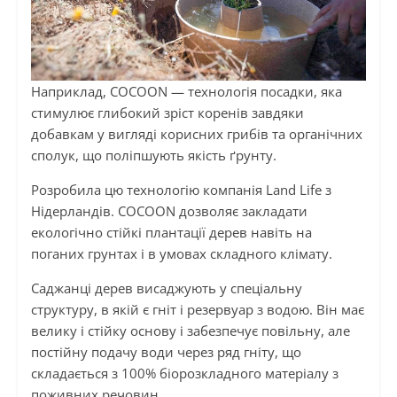
Наприклад, COCOON — технологія посадки, яка
стимулює глибокий зріст коренів завдяки
добавкам у вигляді корисних грибів та органічних
сполук, що поліпшують якість ґрунту.
Розробила цю технологію компанія Land Life з
Нідерландів. COCOON дозволяє закладати
екологічно стійкі плантації дерев навіть на
поганих грунтах і в умовах складного клімату.
Саджанці дерев висаджують у спеціальну
структуру, в якій є гніт і резервуар з водою. Він має
велику і стійку основу і забезпечує повільну, але
постійну подачу води через ряд гніту, що
складається з 100% біорозкладного матеріалу з
поживних речовин.