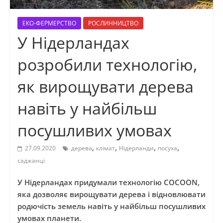
ЕКО-ФЕРМЕРСТВО
РОСЛИННИЦТВО
У Нідерландах
розробили технологію,
як вирощувати дерева
навіть у найбільш
посушливих умовах
,
,
,
,
27.09.2020
дерева
клімат
Нідерланди
посуха
саджанці
У Нідерландах придумали технологію COCOON,
яка дозволяє вирощувати дерева і відновлювати
родючість земель навіть у найбільш посушливих
умовах планети.