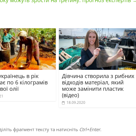
року можуть зрости на третину: прогноз експертів
країнець в рік
Дівчина створила з рибних
є по 6 кілограмів
відходів матеріал, який
ої олії
може замінити пластик
(відео)
21
18.09.2020
іліть фрагмент тексту та натисніть
Ctrl+Enter
.