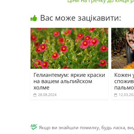
Ціни на гречку до кінця 
Вас може зацікавити:
Гелиантемум: яркие краски
Кожен у
на вашем альпийском
спожива
холме
пальмов
28.08.2024
12.03.20
Якщо ви знайшли помилку, будь ласка, вид