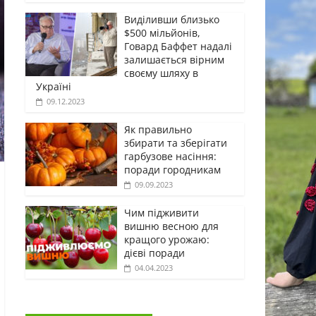
Виділивши близько
$500 мільйонів,
Говард Баффет надалі
залишається вірним
своєму шляху в
Україні
09.12.2023
Як правильно
збирати та зберігати
гарбузове насіння:
поради городникам
09.09.2023
Чим підживити
вишню весною для
кращого урожаю:
дієві поради
04.04.2023