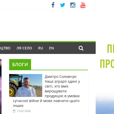
ИЦТВО
ЛЯ СЕЛО
RU
EN
БЛОГИ
Дмитро Соломчук:
Наші аграрії єдині у
світі, хто вміє
вирощувати
продукцію в умовах
сучасної війни й може навчити цього
інших
13.02.2026