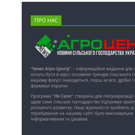
ПРО НАС
“News Агро-Центр”
– інформаційне видання для 
хочуть бути в курсі основних трендів сільського 
нашому фокусі знаходяться, перш за все, дрібні т
фермери України.
Програма
“Ля Село”
створена для популяризації
адже саме сільське господарство підтримує країн
успішного розвитку. Наші журналісти зроблять ус
перебування на нашому сайті було максимально
інформативним та цікавим.