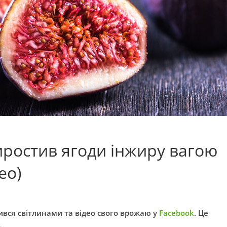
иростив ягоди інжиру вагою
ео)
ся світлинами та відео свого врожаю у
Facebook
. Це
.