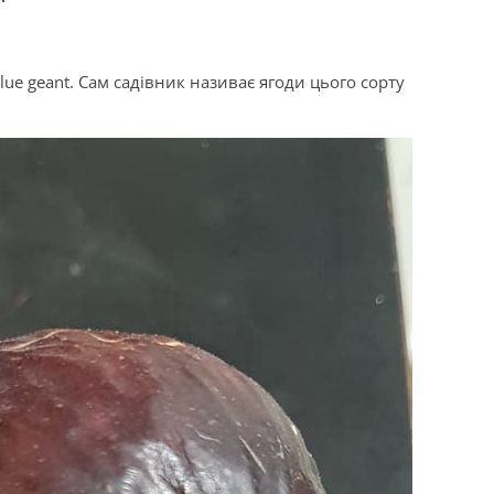
lue geant. Сам садівник називає ягоди цього сорту