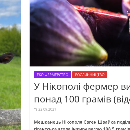
ЕКО-ФЕРМЕРСТВО
РОСЛИННИЦТВО
У Нікополі фермер в
понад 100 грамів (від
22.09.2021
Мешканець Нікополя Євген Швайка поділив
гігантська ягода інжиру вагою 108,5 грамів