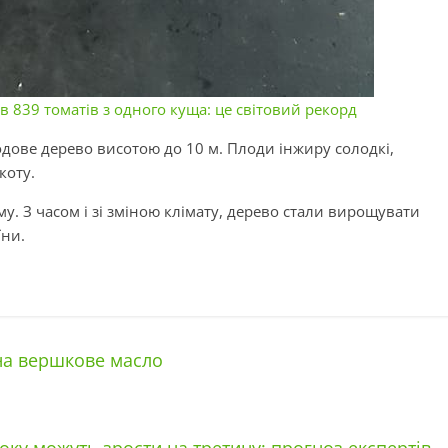
в 839 томатів з одного куща: це світовий рекорд
одове дерево висотою до 10 м. Плоди інжиру солодкі,
якоту.
. З часом і зі зміною клімату, дерево стали вирощувати
їни.
 на вершкове масло