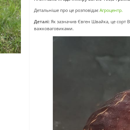
Детальніше про це розповідає
Агроцентр.
Деталі:
Як зазначив Євген Швайка, це сорт B
важковаговиками.