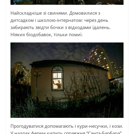
Найскладніше зі свинями. Домовилися з
дитсадком і школою-інтернатом: через день
забирають звідти бочки з відходами їдалень.
Ніяких біодобавок, тільки помиї.
Прогодуватися допомагають і кури-несучки, і кози.
У надрах ферми кипить справжня “Санта-Барбара”.