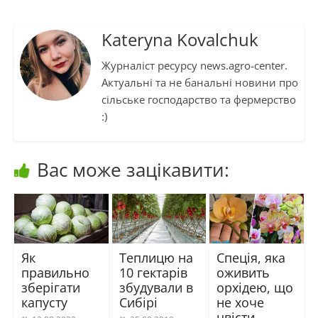
Kateryna Kovalchuk
Журналіст ресурсу news.agro-center.
Актуальні та не банальні новини про
сільське господарство та фермерство
:)
Вас може зацікавити:
Як
Теплицю на
Спеція, яка
правильно
10 гектарів
оживить
зберігати
збудували в
орхідею, що
капусту
Сибірі
не хоче
цвісти