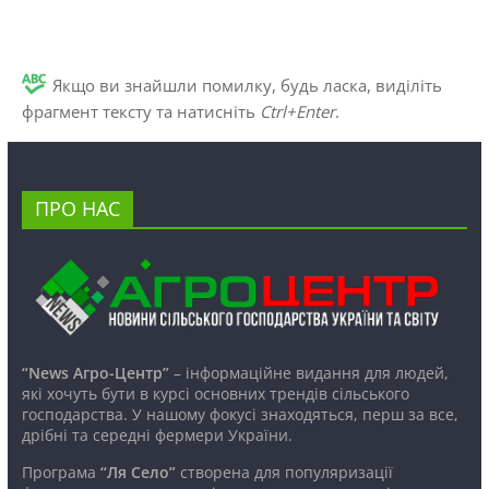
Якщо ви знайшли помилку, будь ласка, виділіть
фрагмент тексту та натисніть
Ctrl+Enter
.
ПРО НАС
“News Агро-Центр”
– інформаційне видання для людей,
які хочуть бути в курсі основних трендів сільського
господарства. У нашому фокусі знаходяться, перш за все,
дрібні та середні фермери України.
Програма
“Ля Село”
створена для популяризації