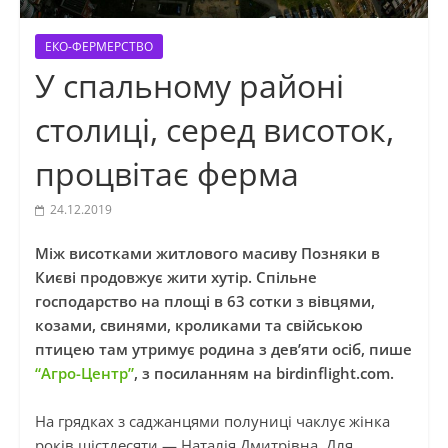
ЕКО-ФЕРМЕРСТВО
У спальному районі
столиці, серед висоток,
процвітає ферма
24.12.2019
Між висотками житлового масиву Позняки в
Києві продовжує жити хутір. Спільне
господарство на площі в 63 сотки з вівцями,
козами, свинями, кроликами та свійською
птицею там утримує родина з дев’яти осіб, пише
“Агро-Центр”
, з посиланням на birdinflight.com.
На грядках з саджанцями полуниці чаклує жінка
років шістдесяти — Наталія Дмитрівна. Для