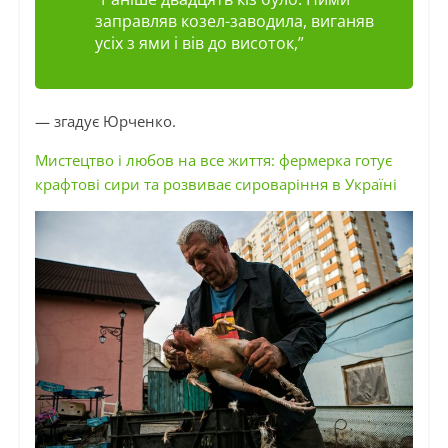
заправляв
козел-заводила
, виганяв
усіх з ями
і
вів до висоток
,”
— згадує Юрченко.
Мистецтво і любов на все життя: фермерка готує
крафтові сири та розвиває сироваріння в Україні