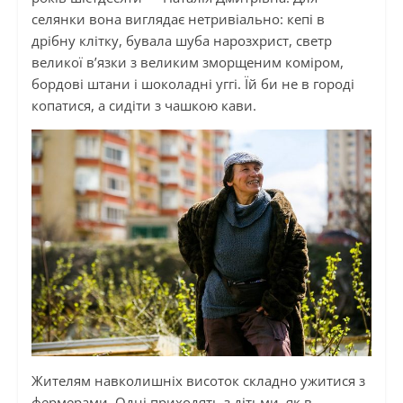
селянки вона виглядає нетривіально: кепі в
дрібну клітку, бувала шуба нарозхрист, светр
великої в’язки з великим зморщеним коміром,
бордові штани
і
шоколадні уггі. Їй би не в городі
копатися, а сидіти з чашкою кави.
Жителям навколишніх висоток складно ужитися з
фермерами. Одні приходять з дітьми, як в