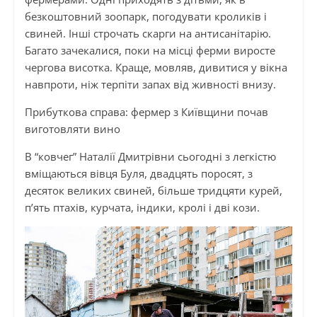
безкоштовний зоопарк, погодувати кроликів і
свиней. Інші строчать скарги на антисанітарію.
Багато зачекалися, поки на місці ферми виросте
чергова висотка. Краще, мовляв, дивитися у вікна
навпроти, ніж терпіти запах від живності внизу.
Прибуткова справа: фермер з Київщини почав
виготовляти вино
В “ковчег” Наталії Дмитрівни сьогодні з легкістю
вміщаються вівця Буля, двадцять поросят, з
десяток великих свиней,
більше тридцяти
курей,
п’ять птахів, курчата, індики, кролі
і
дві кози.