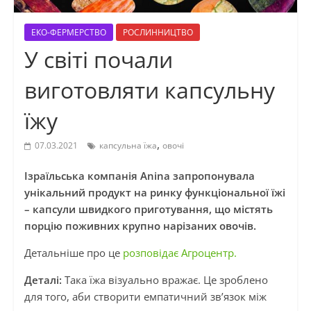
ЕКО-ФЕРМЕРСТВО
РОСЛИННИЦТВО
У світі почали
виготовляти капсульну
їжу
,
07.03.2021
капсульна їжа
овочі
Ізраїльська компанія Anina запропонувала
унікальний продукт на ринку функціональної їжі
– капсули швидкого приготування, що містять
порцію поживних крупно нарізаних овочів.
Детальніше про це
розповідає Агроцентр.
Деталі:
Така їжа візуально вражає. Це зроблено
для того, аби створити емпатичний зв’язок між