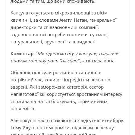
людьми та тим, що вони споживають.
Капсула готується в мікрохвильовці за вісім
хвилин, і, за словами Анати Натан, генеральної
директорки та співзасновниці компанії,
задовольняє всі потреби споживача у смаці,
натуральності, зручності та швидкості.
Коментар:
“
Ми одягаємо їжу у капсули, надаючи
овочам головну роль “на сцені
“, – сказала вона.
Оболонка капсули розчиняється точно в
потрібний час, коли всі інгредієнти ідеально
зварені. Як і заморожена категорія, сектор
напівготової їжі користується зростанням інтересу
споживачів на тлі блокувань, спричинених
пандемією.
Але покупці часто стикаються з відсутністю вибору.
Тому йдуть на компроміси, віддаючи перевагу
менш корисній, але більш зручній для