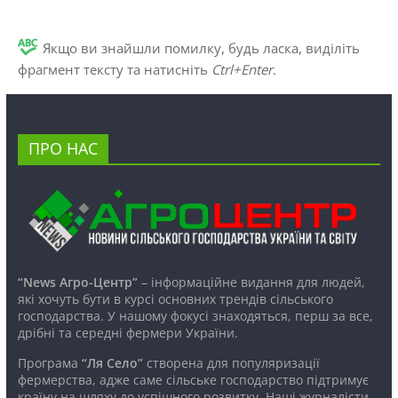
Якщо ви знайшли помилку, будь ласка, виділіть
фрагмент тексту та натисніть
Ctrl+Enter
.
ПРО НАС
“News Агро-Центр”
– інформаційне видання для людей,
які хочуть бути в курсі основних трендів сільського
господарства. У нашому фокусі знаходяться, перш за все,
дрібні та середні фермери України.
Програма
“Ля Село”
створена для популяризації
фермерства, адже саме сільське господарство підтримує
країну на шляху до успішного розвитку. Наші журналісти