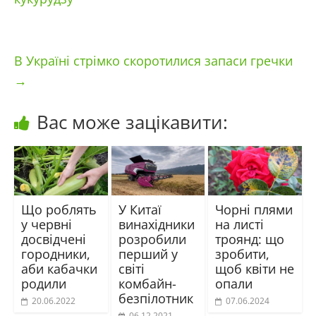
В Україні стрімко скоротилися запаси гречки
→
Вас може зацікавити:
Що роблять
У Китаї
Чорні плями
у червні
винахідники
на листі
досвідчені
розробили
троянд: що
городники,
перший у
зробити,
аби кабачки
світі
щоб квіти не
родили
комбайн-
опали
безпілотник
20.06.2022
07.06.2024
06.12.2021