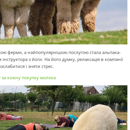
ою ферми, а найпопулярнішою послугою стала альпака-
інструктора з йоги. На його думку, релаксація в компанії
слабитися і зняти стрес.
 за кожну покупку молока