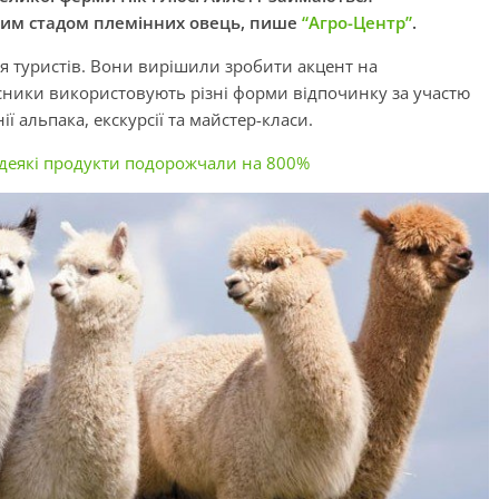
ким стадом племінних овець, пише
“Агро-Центр”
.
я туристів. Вони вирішили зробити акцент на
сники використовують різні форми відпочинку за участю
ї альпака, екскурсії та майстер-класи.
і деякі продукти подорожчали на 800%