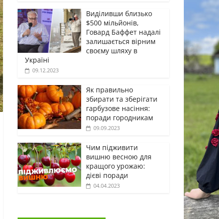
Виділивши близько
$500 мільйонів,
Говард Баффет надалі
залишається вірним
своєму шляху в
Україні
09.12.2023
Як правильно
збирати та зберігати
гарбузове насіння:
поради городникам
09.09.2023
Чим підживити
вишню весною для
кращого урожаю:
дієві поради
04.04.2023