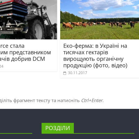
rce стала
Еко-ферма: в Україні на
ним представником
тисячах гектарів
ачів добрив DCM
вирощують органічну
продукцію (фото, відео)
24
30.11.2017
іліть фрагмент тексту та натисніть
Ctrl+Enter
.
РОЗДІЛИ