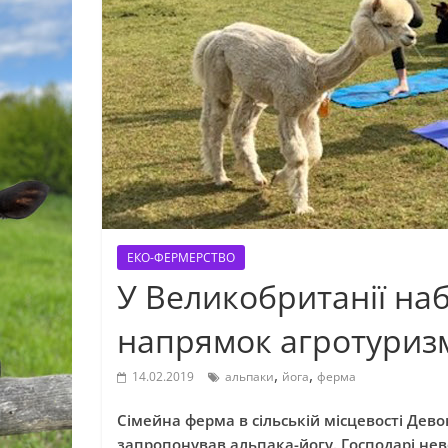
ЕКО-ФЕРМЕРСТВО
У Великобританії на
напрямок агротуриз
,
,
14.02.2019
альпаки
йога
ферма
Сімейна ферма в сільській місцевості Дев
запропонував альпака-йогу. Господарі нев