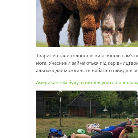
Тварини стали головною визначною пам’ятк
йога. Учасники займаються під керівництвом 
альпака дає можливість набагато швидше роз
Американцям будуть виплачувати по долару