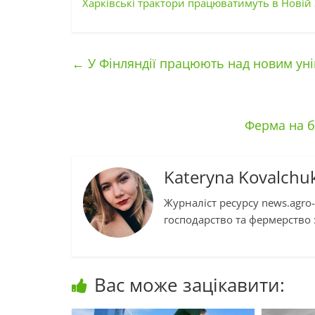
Харківські трактори працюватимуть в Новій 
←
У Фінляндії працюють над новим уні
Ферма на б
Kateryna Kovalchu
Журналіст ресурсу news.agro-
господарство та фермерство :
Вас може зацікавити: