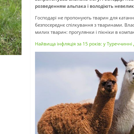
розведенням альпака і володіють невели
Господарі не пропонують тварин для катанн
безпосереднє спілкування з тваринами. Вла
милих тварин: прогулянки і пікніки в компані
Найвища інфляція за 15 років: у Туреччинн