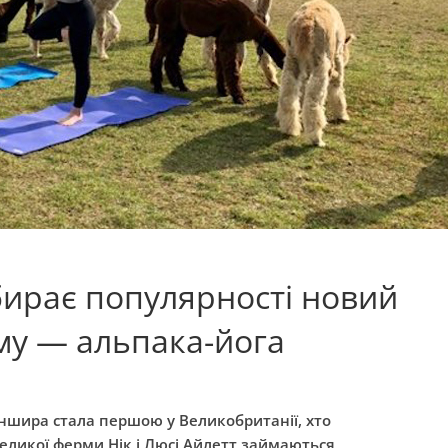
бирає популярності новий
му — альпака-йога
оншира стала першою у Великобританії, хто
еликої ферми Нік і Люсі Айлетт займаються