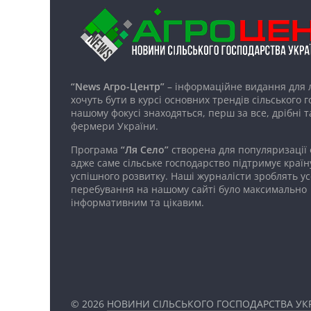
“News Агро-Центр”
– інформаційне видання для 
хочуть бути в курсі основних трендів сільського 
нашому фокусі знаходяться, перш за все, дрібні т
фермери України.
Програма
“Ля Село”
створена для популяризації
адже саме сільське господарство підтримує країн
успішного розвитку. Наші журналісти зроблять ус
перебування на нашому сайті було максимально
інформативним та цікавим.
© 2026
НОВИНИ СІЛЬСЬКОГО ГОСПОДАРСТВА УКР