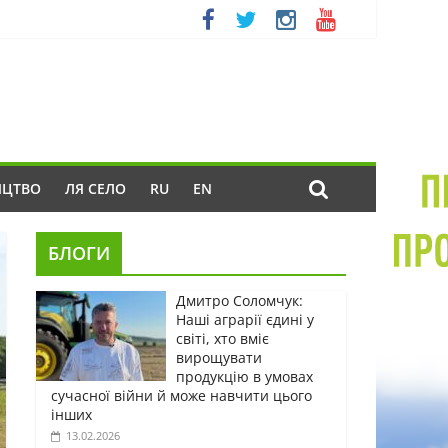
ИЦТВО
ЛЯ СЕЛО
RU
EN
БЛОГИ
Дмитро Соломчук:
Наші аграрії єдині у
світі, хто вміє
вирощувати
продукцію в умовах
сучасної війни й може навчити цього
інших
13.02.2026