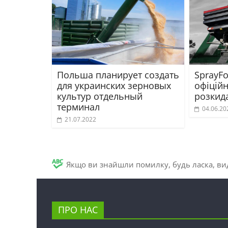
Польша планирует создать
SprayFo
для украинских зерновых
офіцій
культур отдельный
розкид
терминал
04.06.20
21.07.2022
Якщо ви знайшли помилку, будь ласка, вид
ПРО НАС