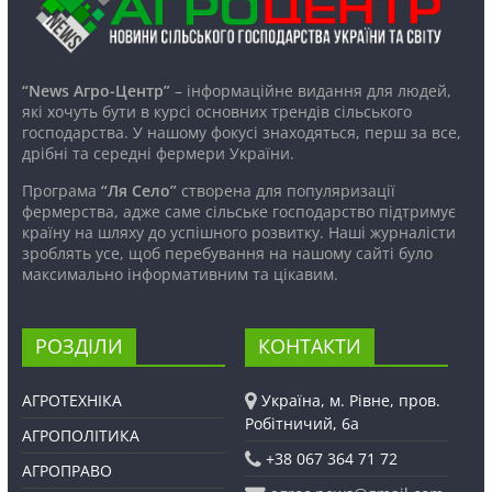
“News Агро-Центр”
– інформаційне видання для людей,
які хочуть бути в курсі основних трендів сільського
господарства. У нашому фокусі знаходяться, перш за все,
дрібні та середні фермери України.
Програма
“Ля Село”
створена для популяризації
фермерства, адже саме сільське господарство підтримує
країну на шляху до успішного розвитку. Наші журналісти
зроблять усе, щоб перебування на нашому сайті було
максимально інформативним та цікавим.
РОЗДІЛИ
КОНТАКТИ
АГРОТЕХНІКА
Україна, м. Рівне, пров.
Робітничий, 6а
АГРОПОЛІТИКА
+38 067 364 71 72
АГРОПРАВО