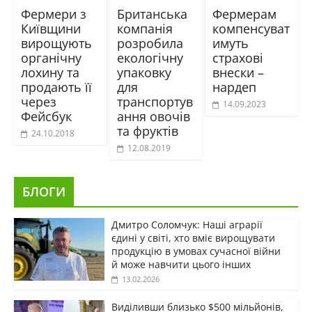
Фермери з
Британська
Фермерам
Київщини
компанія
компенсуват
вирощують
розробила
имуть
органічну
екологічну
страхові
лохину та
упаковку
внески –
продають її
для
нардеп
через
транспортув
14.09.2023
Фейсбук
ання овочів
та фруктів
24.10.2018
12.08.2019
БЛОГИ
Дмитро Соломчук: Наші аграрії
єдині у світі, хто вміє вирощувати
продукцію в умовах сучасної війни
й може навчити цього інших
13.02.2026
Виділивши близько $500 мільйонів,