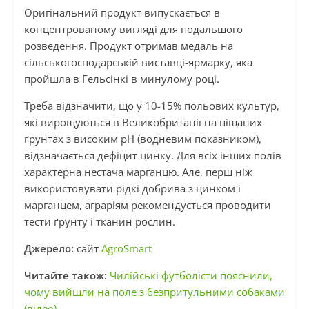
Оригінальний продукт випускається в
концентрованому вигляді для подальшого
розведення. Продукт отримав медаль на
сільськогосподарській виставці-ярмарку, яка
пройшла в Гельсінкі в минулому році.
Треба відзначити, що у 10-15% польових культур,
які вирощуються в Великобританії на піщаних
ґрунтах з високим pH (водневим показником),
відзначається дефіцит цинку. Для всіх інших полів
характерна нестача марганцю. Але, перш ніж
використовувати рідкі добрива з цинком і
марганцем, аграріям рекомендується проводити
тести ґрунту і тканин рослин.
Джерело:
сайт
AgroSmart
Читайте також:
Чилійські футболісти пояснили,
чому вийшли на поле з безпритульними собаками
(відео)