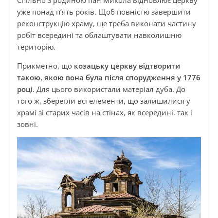
Спільно з родиною пан Микола відновлює церкву
уже понад п’ять років. Щоб повністю завершити
реконструкцію храму, ще треба виконати частину
робіт всередині та облаштувати навколишню
територію.
Прикметно, що
козацьку церкву відтворити
такою, якою вона була після спорудження у 1776
році
. Для цього використали матеріал дуба. До
того ж, зберегли всі елементи, що залишилися у
храмі зі старих часів на стінах, як всередині, так і
зовні.