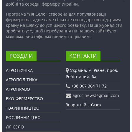
дрібні та середні фермери України.
Програма
“Ля Село”
створена для популяризації
фермерства, адже саме сільське господарство підтримує
країну на шляху до успішного розвитку. Наші журналісти
зроблять усе, щоб перебування на нашому сайті було
максимально інформативним та цікавим.
РОЗДІЛИ
КОНТАКТИ
АГРОТЕХНІКА
Україна, м. Рівне, пров.
Робітничий, 6а
АГРОПОЛІТИКА
+38 067 364 71 72
АГРОПРАВО
agroc.news@gmail.com
ЕКО-ФЕРМЕРСТВО
Зворотній зв’язок
ТВАРИННИЦТВО
РОСЛИННИЦТВО
ЛЯ СЕЛО