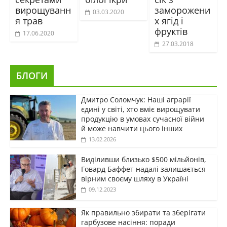
вирощуванн
заморожени
03.03.2020
я трав
х ягід і
фруктів
17.06.2020
27.03.2018
БЛОГИ
Дмитро Соломчук: Наші аграрії
єдині у світі, хто вміє вирощувати
продукцію в умовах сучасної війни
й може навчити цього інших
13.02.2026
Виділивши близько $500 мільйонів,
Говард Баффет надалі залишається
вірним своєму шляху в Україні
09.12.2023
Як правильно збирати та зберігати
гарбузове насіння: поради