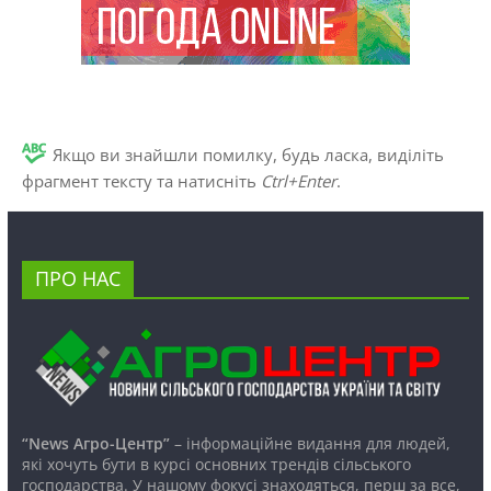
Якщо ви знайшли помилку, будь ласка, виділіть
фрагмент тексту та натисніть
Ctrl+Enter
.
ПРО НАС
“News Агро-Центр”
– інформаційне видання для людей,
які хочуть бути в курсі основних трендів сільського
господарства. У нашому фокусі знаходяться, перш за все,