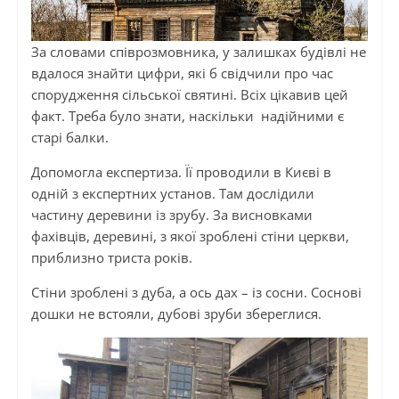
За словами співрозмовника, у залишках будівлі не
вдалося знайти цифри, які б свідчили про час
спорудження сільської святині. Всіх цікавив цей
факт. Треба було знати, наскільки надійними є
старі балки.
Допомогла експертиза. Її проводили в Києві в
одній з експертних установ. Там дослідили
частину деревини із зрубу. За висновками
фахівців, деревині, з якої зроблені стіни церкви,
приблизно триста років.
Стіни зроблені з дуба, а ось дах – із сосни. Соснові
дошки не встояли, дубові зруби збереглися.