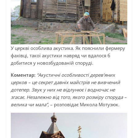
У церкві особлива акустика. Як пояснили фермеру
фахівці, такої акустики навряд чи вдалося б
добитися у новозбудованій споруді.
Коментар:
“Акустичні особливості дерев’яних
церков – це секрет давніх майстрів не вивчений
дотепер. Звук у них не відлунює і водночас не
згасає. Незалежно від того, якого розміру споруда –
велика чи мала”,
– розповідає Микола Мотузюк.