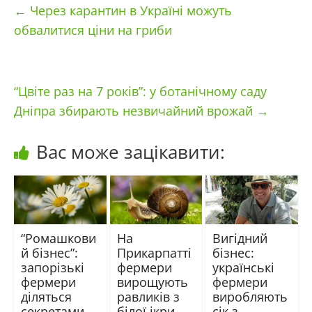
←
Через карантин в Україні можуть
обвалитися ціни на гриби
“Цвіте раз на 7 років”: у ботанічному саду
Дніпра збирають незвичайний врожай
→
Вас може зацікавити:
“Ромашкови
На
Вигідний
й бізнес”:
Прикарпатті
бізнес:
запорізькі
фермери
українські
фермери
вирощують
фермери
діляться
равликів з
виробляють
секретами
білої ікри
сік з