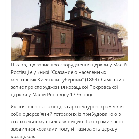
Цікаво, що запис про спорудження церкви у Малій
Ростівці є у книзі “Сказание о населенных
местностях Киевской губернии” (1864). Саме там є
запис про спорудження козацької Покровської
церкви у Малій Ростівці у 1776 році.
Як пояснюють фахівці, за архітектурою храм являє
собою дерев’яний тетраконх із прибудованою в
єпархіальному стилі дзвіницею. Такі храми часто
зводилися козаками тому й називають церкву
козацькою.