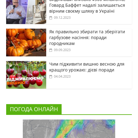
Говард Баффет надалі залишається
вірним своєму шляху в Україні
09.12.2023
Як правильно збирати та зберігати
гарбузове насіння: поради
городникам
09.09.2023
Чим підживити вишню весною для
кращого урожаю: дієві поради
04.04.2023
ПОГОДА ОНЛАЙН