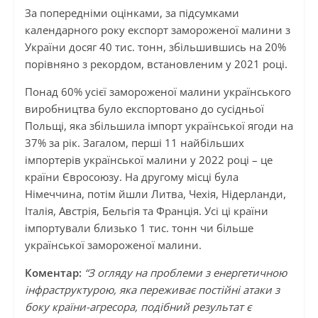
За попередніми оцінками, за підсумками
календарного року експорт замороженої малини з
України досяг 40 тис. тонн, збільшившись на 20%
порівняно з рекордом, встановленим у 2021 році.
Понад 60% усієї замороженої малини українського
виробництва було експортовано до сусідньої
Польщі, яка збільшила імпорт української ягоди на
37% за рік. Загалом, перші 11 найбільших
імпортерів української малини у 2022 році – це
країни Євросоюзу. На другому місці була
Німеччина, потім йшли Литва, Чехія, Нідерланди,
Італія, Австрія, Бельгія та Франція. Усі ці країни
імпортували близько 1 тис. тонн чи більше
української замороженої малини.
Коментар:
“З огляду на проблеми з енергетичною
інфраструктурою, яка переживає постійні атаки з
боку країни-агресора, подібний результат є