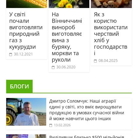
У світі
На
Як з
почали
Вінниччині
користю
виготовляти
винороб
використати
природний
виготовляє
черствий
газ з
вина з
хліб у
кукурудзи
буряку,
господарств
моркви та
і
30.12.2021
руколи
08.04.2025
30.06.2020
БЛОГИ
Дмитро Соломчук: Наші аграрії
єдині у світі, хто вміє вирощувати
продукцію в умовах сучасної війни
й може навчити цього інших
13.02.2026
Виділивши близько $500 мільйонів,