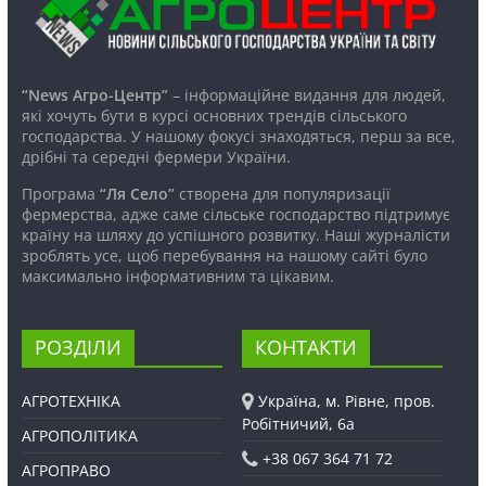
“News Агро-Центр”
– інформаційне видання для людей,
які хочуть бути в курсі основних трендів сільського
господарства. У нашому фокусі знаходяться, перш за все,
дрібні та середні фермери України.
Програма
“Ля Село”
створена для популяризації
фермерства, адже саме сільське господарство підтримує
країну на шляху до успішного розвитку. Наші журналісти
зроблять усе, щоб перебування на нашому сайті було
максимально інформативним та цікавим.
РОЗДІЛИ
КОНТАКТИ
АГРОТЕХНІКА
Україна, м. Рівне, пров.
Робітничий, 6а
АГРОПОЛІТИКА
+38 067 364 71 72
АГРОПРАВО