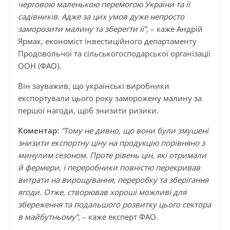
черговою маленькою перемогою України та її
садівників. Адже за цих умов дуже непросто
заморозити малину та зберегти її”,
– каже Андрій
Ярмак, економіст інвестиційного департаменту
Продовольчої та сільськогосподарської організації
ООН (ФАО).
Він зауважив, що українські виробники
експортували цього року заморожену малину за
першої нагоди, щоб знизити ризики.
Коментар:
“Тому не дивно, що вони були змушені
знизити експортну ціну на продукцію порівняно з
минулим сезоном. Проте рівень цін, які отримали
й фермери, і переробники повністю перекривав
витрати на вирощування, переробку та зберігання
ягоди. Отже, створював хороші можливі для
збереження та подальшого розвитку цього сектора
в майбутньому”,
– каже експерт ФАО.