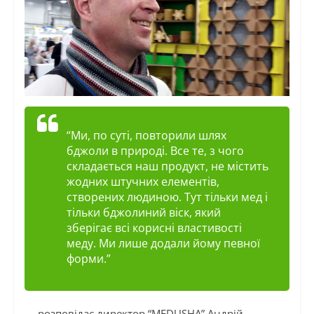
“Ми, по суті, повторили шлях
бджоли в природі. Все те, з чого
складається наш продукт, не містить
жодних штучних елементів,
створених людиною. Тут тільки мед і
тільки бджолиний віск, який
зберігає всі корисні властивості
меду. Ми лише додали йому певної
форми.”
— розповідає директор “MEDUSHA” Андрій