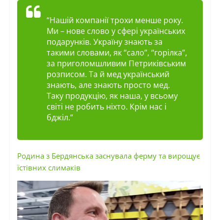
“Нашій компанії трохи
менше року
.
Ми – нове слово у сфері українських
подарунків. Україну знають за
такими словами, як “сало”, “горілка”,
за приголомшливим Петриківським
розписом. Та й мед український
знають, але знають просто мед.
Таку продукцію, як наша, у всьому
світі не робить ніхто. Крім нас і
бджіл.”
Родина з Бердянська заснувала ферму та вирощує
їстівних слимаків