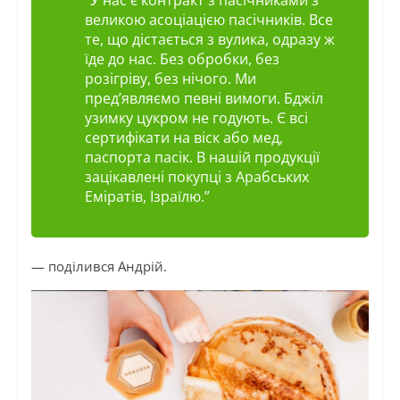
“У нас є контракт з пасічниками з
великою асоціацією пасічників. Все
те, що дістається з вулика, одразу ж
їде до нас. Без обробки, без
розігріву
, без нічого. Ми
пред’являємо певні вимоги. Бджіл
узимку цукром не годують. Є всі
сертифікати на віск або мед,
паспорта пасік. В нашій продукції
зацікавлені покупці з Арабських
Еміратів, Ізраїлю.”
— поділився Андрій.