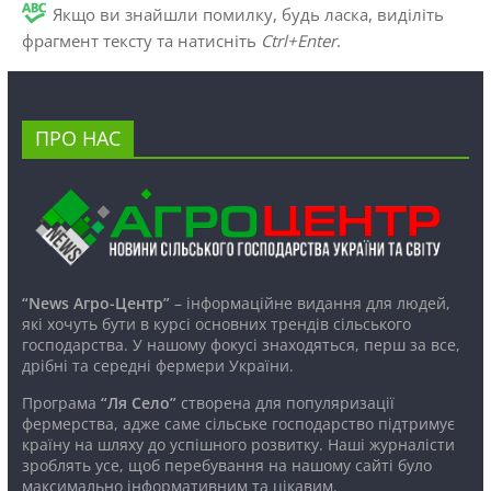
Якщо ви знайшли помилку, будь ласка, виділіть
фрагмент тексту та натисніть
Ctrl+Enter
.
ПРО НАС
“News Агро-Центр”
– інформаційне видання для людей,
які хочуть бути в курсі основних трендів сільського
господарства. У нашому фокусі знаходяться, перш за все,
дрібні та середні фермери України.
Програма
“Ля Село”
створена для популяризації
фермерства, адже саме сільське господарство підтримує
країну на шляху до успішного розвитку. Наші журналісти
зроблять усе, щоб перебування на нашому сайті було
максимально інформативним та цікавим.