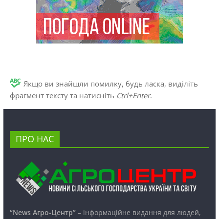
Якщо ви знайшли помилку, будь ласка, виділіть
фрагмент тексту та натисніть
Ctrl+Enter
.
ПРО НАС
“News Агро-Центр”
– інформаційне видання для людей,