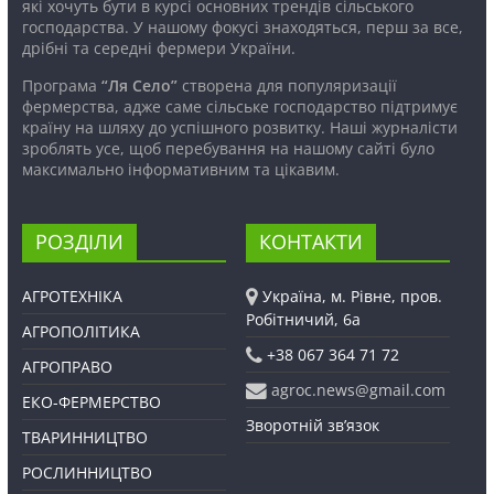
які хочуть бути в курсі основних трендів сільського
господарства. У нашому фокусі знаходяться, перш за все,
дрібні та середні фермери України.
Програма
“Ля Село”
створена для популяризації
фермерства, адже саме сільське господарство підтримує
країну на шляху до успішного розвитку. Наші журналісти
зроблять усе, щоб перебування на нашому сайті було
максимально інформативним та цікавим.
РОЗДІЛИ
КОНТАКТИ
АГРОТЕХНІКА
Україна, м. Рівне, пров.
Робітничий, 6а
АГРОПОЛІТИКА
+38 067 364 71 72
АГРОПРАВО
agroc.news@gmail.com
ЕКО-ФЕРМЕРСТВО
Зворотній зв’язок
ТВАРИННИЦТВО
РОСЛИННИЦТВО