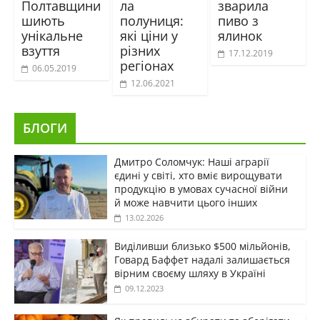
Полтавщини
ла
зварила
шиють
полуниця:
пиво з
унікальне
які ціни у
ялинок
взуття
різних
17.12.2019
регіонах
06.05.2019
12.06.2021
БЛОГИ
Дмитро Соломчук: Наші аграрії
єдині у світі, хто вміє вирощувати
продукцію в умовах сучасної війни
й може навчити цього інших
13.02.2026
Виділивши близько $500 мільйонів,
Говард Баффет надалі залишається
вірним своєму шляху в Україні
09.12.2023