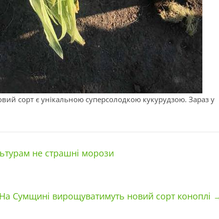
вий сорт є унікальною суперсолодкою кукурудзою. Зараз у
льтурам не страшні морози
На Сумщині вирощуватимуть новий сорт коноплі