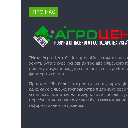
ПРО НАС
“News Агро-Центр”
– інформаційне видання для 
хочуть бути в курсі основних трендів сільського 
нашому фокусі знаходяться, перш за все, дрібні т
фермери України.
Програма
“Ля Село”
створена для популяризації
адже саме сільське господарство підтримує країн
успішного розвитку. Наші журналісти зроблять ус
перебування на нашому сайті було максимально
інформативним та цікавим.