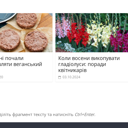
ні почали
Коли восени викопувати
вляти веганський
гладіолуси: поради
квітникарів
20
03.10.2024
іліть фрагмент тексту та натисніть
Ctrl+Enter
.