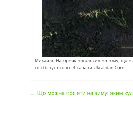
Михайло Нагорняк наголосив на тому, що но
світі існує всього 4 качани Ukrainian Corn.
←
Що можна посіяти на зиму: яким ку