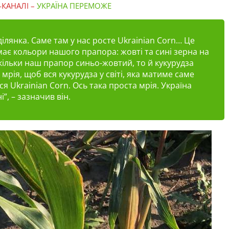
-КАНАЛІ –
УКРАЇНА ПЕРЕМОЖЕ
ділянка. Саме там у нас росте Ukrainian Corn… Це
має кольори нашого прапора: жовті та сині зерна на
скільки наш прапор синьо-жовтий, то й кукурудза
а мрія, щоб вся кукурудза у світі, яка матиме саме
ся Ukrainian Corn. Ось така проста мрія. Україна
і”
, – зазначив він.