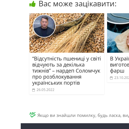
Вас може зацікавити:
“Відсутність пшениці у світі
В Украї
відчують за декілька
вигото
тижнів” – нардеп Соломчук
фарш
про розблокування
23.10.20
українських портів
26.05.2022
Якщо ви знайшли помилку, будь ласка, вид