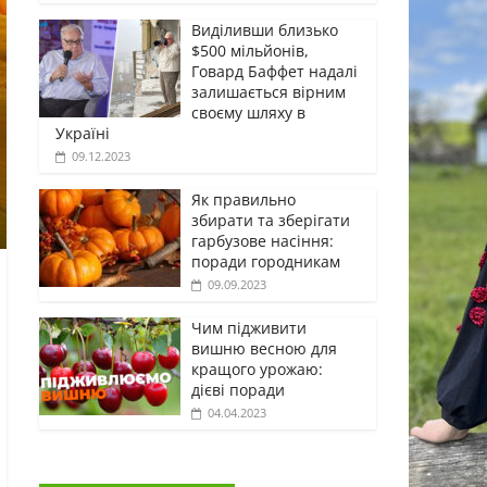
Виділивши близько
$500 мільйонів,
Говард Баффет надалі
залишається вірним
своєму шляху в
Україні
09.12.2023
Як правильно
збирати та зберігати
гарбузове насіння:
поради городникам
09.09.2023
Чим підживити
вишню весною для
кращого урожаю:
дієві поради
04.04.2023