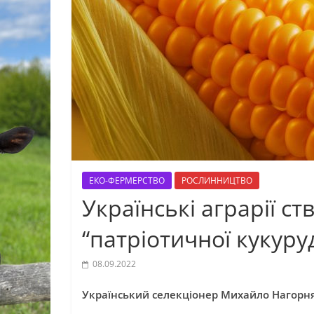
ЕКО-ФЕРМЕРСТВО
РОСЛИННИЦТВО
Українські аграрії с
“патріотичної кукуру
08.09.2022
Український селекціонер Михайло Нагорняк