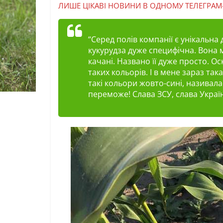
ЛИШЕ ЦІКАВІ НОВИНИ В ОДНОМУ ТЕЛЕГРАМ
“Серед полів компанії є унікальна 
кукурудза дуже специфічна. Вона 
качані. Названо її дуже просто. О
таких кольорів. І в мене зараз так
такі кольори жовто-сині, називала
переможе! Слава ЗСУ, слава Україн