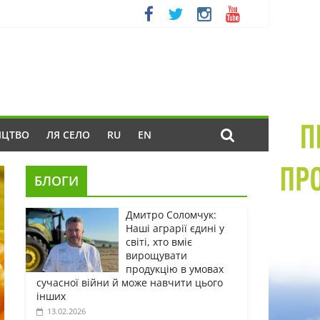
ИЦТВО
ЛЯ СЕЛО
RU
EN
БЛОГИ
Дмитро Соломчук:
Наші аграрії єдині у
світі, хто вміє
вирощувати
продукцію в умовах
сучасної війни й може навчити цього
інших
13.02.2026