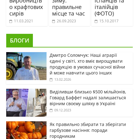
виробництв
зиму:
іспанців та
о крафтових
правильне
італійців
сирів
місце та час
(ФОТО)
11.03.2021
26.09.2023
15.10.2017
БЛОГИ
Дмитро Соломчук: Наші аграрії
єдині у світі, хто вміє вирощувати
продукцію в умовах сучасної війни
й може навчити цього інших
13.02.2026
Виділивши близько $500 мільйонів,
Говард Баффет надалі залишається
вірним своєму шляху в Україні
09.12.2023
Як правильно збирати та зберігати
гарбузове насіння: поради
городникам