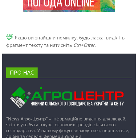
Якщо ви знайшли помилку, будь ласка, виділіть
фрагмент тексту та натисніть
Ctrl+Enter
.
ПРО НАС
“News Агро-Центр”
– інформаційне видання для людей,
які хочуть бути в курсі основних трендів сільського
господарства. У нашому фокусі знаходяться, перш за все,
дрібні та середні фермери України.