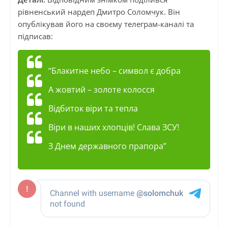
рівненський нардеп Дмитро Соломчук. Він
опублікував його на своєму телеграм-каналі та
підписав:
“Блакитне небо – символ є добра
А жовтий – золоте колосся
Відбиток віри та тепла
Віри в наших хлопців! Слава ЗСУ!
З Днем державного прапора”