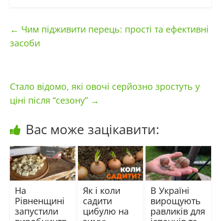
←
Чим підживити перець: прості та ефективні
засоби
Стало відомо, які овочі серйозно зростуть у
ціні після “сезону”
→
Вас може зацікавити:
На
Як і коли
В Україні
Рівненщині
садити
вирощують
запустили
цибулю на
равликів для