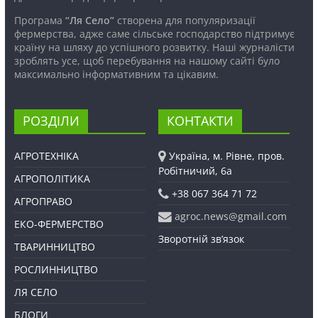
Програма
“Ля Село”
створена для популяризації
фермерства, адже саме сільське господарство підтримує
країну на шляху до успішного розвитку. Наші журналісти
зроблять усе, щоб перебування на нашому сайті було
максимально інформативним та цікавим.
РОЗДІЛИ
КОНТАКТИ
АГРОТЕХНІКА
Україна, м. Рівне, пров.
Робітничий, 6а
АГРОПОЛІТИКА
+38 067 364 71 72
АГРОПРАВО
agroc.news@gmail.com
ЕКО-ФЕРМЕРСТВО
Зворотній зв’язок
ТВАРИННИЦТВО
РОСЛИННИЦТВО
ЛЯ СЕЛО
БЛОГИ