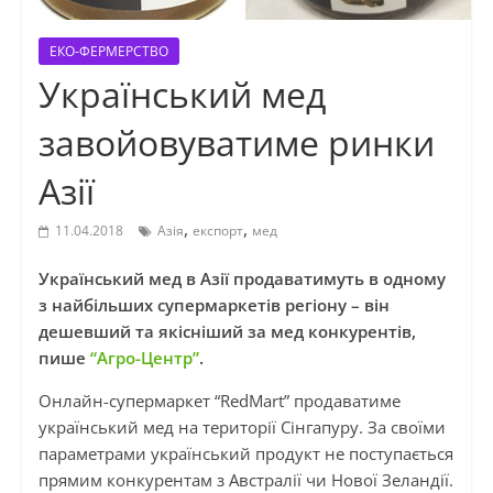
ЕКО-ФЕРМЕРСТВО
Український мед
завойовуватиме ринки
Азії
,
,
11.04.2018
Азія
експорт
мед
Український мед в Азії продаватимуть в одному
з найбільших супермаркетів регіону – він
дешевший та якісніший за мед конкурентів,
пише
“Агро-Центр”
.
Онлайн-супермаркет “RedMart” продаватиме
український мед на території Сінгапуру. За своїми
параметрами український продукт не поступається
прямим конкурентам з Австралії чи Нової Зеландії.