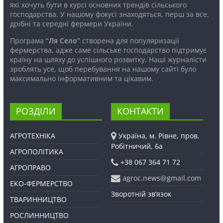
які хочуть бути в курсі основних трендів сільського
господарства. У нашому фокусі знаходяться, перш за все,
дрібні та середні фермери України.
Програма
“Ля Село”
створена для популяризації
фермерства, адже саме сільське господарство підтримує
країну на шляху до успішного розвитку. Наші журналісти
зроблять усе, щоб перебування на нашому сайті було
максимально інформативним та цікавим.
РОЗДІЛИ
КОНТАКТИ
АГРОТЕХНІКА
Україна, м. Рівне, пров.
Робітничий, 6а
АГРОПОЛІТИКА
+38 067 364 71 72
АГРОПРАВО
agroc.news@gmail.com
ЕКО-ФЕРМЕРСТВО
Зворотній зв’язок
ТВАРИННИЦТВО
РОСЛИННИЦТВО