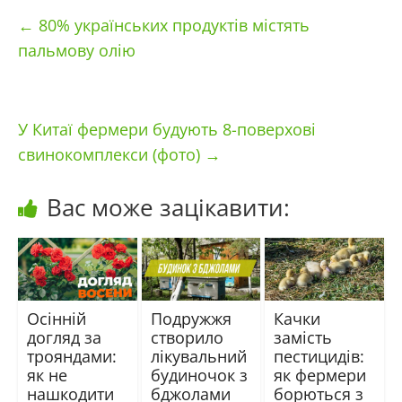
←
80% українських продуктів містять
пальмову олію
У Китаї фермери будують 8-поверхові
свинокомплекси (фото)
→
Вас може зацікавити:
Осінній
Подружжя
Качки
догляд за
створило
замість
трояндами:
лікувальний
пестицидів:
як не
будиночок з
як фермери
нашкодити
бджолами
борються з