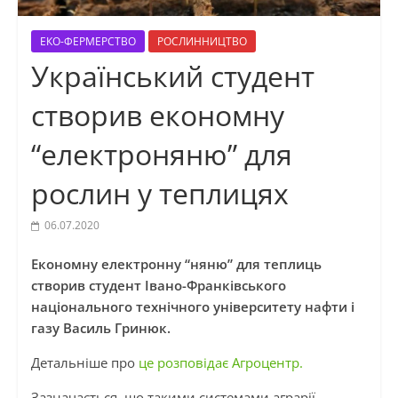
ЕКО-ФЕРМЕРСТВО
РОСЛИННИЦТВО
Український студент
створив економну
“електроняню” для
рослин у теплицях
06.07.2020
Економну електронну “няню” для теплиць
створив студент Івано-Франківського
національного технічного університету нафти і
газу Василь Гринюк.
Детальніше про
це розповідає Агроцентр.
Зазначається, що такими системами аграрії