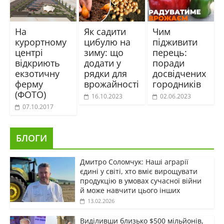
На
Як садити
Чим
курортному
цибулю на
підживити
центрі
зиму: що
перець:
відкриють
додати у
поради
екзотичну
рядки для
досвідчених
ферму
врожайності
городників
(ФОТО)
16.10.2023
02.06.2023
07.10.2017
БЛОГИ
Дмитро Соломчук: Наші аграрії
єдині у світі, хто вміє вирощувати
продукцію в умовах сучасної війни
й може навчити цього інших
13.02.2026
Виділивши близько $500 мільйонів,