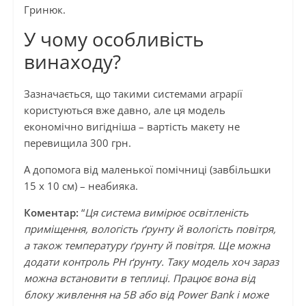
Гринюк.
У чому особливість
винаходу?
Зазначається, що такими системами аграрії
користуються вже давно, але ця модель
економічно вигідніша – вартість макету не
перевищила 300 грн.
А допомога від маленької помічниці (завбільшки
15 х 10 см) – неабияка.
Коментар:
“
Ця система вимірює освітленість
приміщення, вологість ґрунту й вологість повітря,
а також температуру ґрунту й повітря. Ще можна
додати контроль РН ґрунту. Таку модель хоч зараз
можна встановити в теплиці. Працює вона від
блоку живлення на 5В або від Power Bank і може