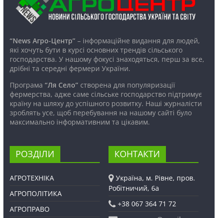
“News Агро-Центр”
– інформаційне видання для людей,
які хочуть бути в курсі основних трендів сільського
господарства. У нашому фокусі знаходяться, перш за все,
дрібні та середні фермери України.
Програма
“Ля Село”
створена для популяризації
фермерства, адже саме сільське господарство підтримує
країну на шляху до успішного розвитку. Наші журналісти
зроблять усе, щоб перебування на нашому сайті було
максимально інформативним та цікавим.
РОЗДІЛИ
КОНТАКТИ
АГРОТЕХНІКА
Україна, м. Рівне, пров.
Робітничий, 6а
АГРОПОЛІТИКА
+38 067 364 71 72
АГРОПРАВО