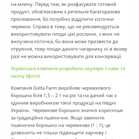
на млину. Перед тим, як розфасувати готовий
продукт, обов’язковим є ретельне багаторазове
просіювання, бо потрібно відділити кісточки
черемхи. Справа в тому, що не рекомендується
використовувати плоди цієї рослини, з яких не
вилучена кісточка, бо вона може призвести до
отруєння, тому плоди даного чагарнику ні в якому
разі не можна використовувати для консервації.
Українська компанія розробила окуляри з кави та
льону (фото)
Компанія Golta Farm виробляє черемхового
борошна біля 1,5 – 2 т на рік та на даний час є
єдиним виробником такої продукції на півдні
України. Черемхове борошно значно корисніше
за традиційне пшеничне. Якщо замінити
пшеничне борошно на черемхове (1 : 1), це
дозволить не тільки підвищити харчову і