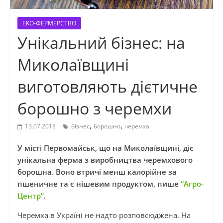
ЕКО-ФЕРМЕРСТВО
Унікальний бізнес: на
Миколаївщині
виготовляють дієтичне
борошно з черемхи
,
,
13.07.2018
бізнес
борошно
черемха
У місті Первомайськ, що на Миколаївщині, діє
унікальна ферма з виробництва черемхового
борошна. Воно втричі менш калорійне за
пшеничне та є нішевим продуктом, пише
“Агро-
Центр”
.
Черемха в Україні не надто розповсюджена. На