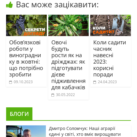
Вас може зацікавити:
Обов’язкові
Овочі
Коли садити
роботи у
будуть
часник
виноградни
рости як на
навесні
ку в жовтні:
дріжджах: як
2023:
що потрібно
підготувати
корисні
зробити
дієве
поради
підживлення
09.10.2023
24.04.2023
для кабачків
30.05.2022
БЛОГИ
Дмитро Соломчук: Наші аграрії
єдині у світі, хто вміє вирощувати