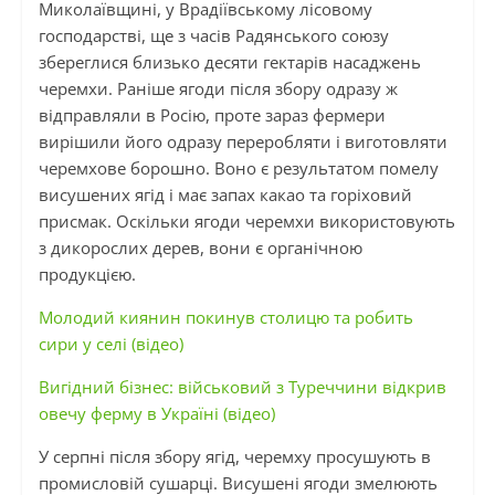
Миколаївщині, у Врадіївському лісовому
господарстві, ще з часів Радянського союзу
збереглися близько десяти гектарів насаджень
черемхи. Раніше ягоди після збору одразу ж
відправляли в Росію, проте зараз фермери
вирішили його одразу переробляти і виготовляти
черемхове борошно. Воно є результатом помелу
висушених ягід і має запах какао та горіховий
присмак. Оскільки ягоди черемхи використовують
з дикорослих дерев, вони є органічною
продукцією.
Молодий киянин покинув столицю та робить
сири у селі (відео)
Вигідний бізнес: військовий з Туреччини відкрив
овечу ферму в Україні (відео)
У серпні після збору ягід, черемху просушують в
промисловій сушарці. Висушені ягоди змелюють