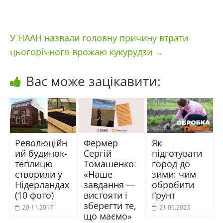
У НААН назвали головну причину втрати
цьогорічного врожаю кукурудзи
→
Вас може зацікавити:
Революційн
Фермер
Як
ий будинок-
Сергій
підготувати
теплицю
Томашенко:
город до
створили у
«Наше
зими: чим
Нідерландах
завдання —
обробити
(10 фото)
вистояти і
ґрунт
зберегти те,
20.11.2017
21.09.2023
що маємо»