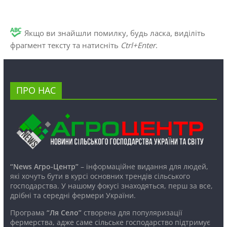
Якщо ви знайшли помилку, будь ласка, виділіть
фрагмент тексту та натисніть
Ctrl+Enter
.
ПРО НАС
“News Агро-Центр”
– інформаційне видання для людей,
які хочуть бути в курсі основних трендів сільського
господарства. У нашому фокусі знаходяться, перш за все,
дрібні та середні фермери України.
Програма
“Ля Село”
створена для популяризації
фермерства, адже саме сільське господарство підтримує