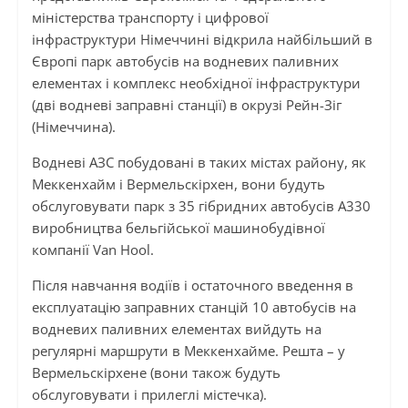
міністерства транспорту і цифрової
інфраструктури Німеччині відкрила найбільший в
Європі парк автобусів на водневих паливних
елементах і комплекс необхідної інфраструктури
(дві водневі заправні станції) в окрузі Рейн-Зіг
(Німеччина).
Водневі АЗС побудовані в таких містах району, як
Меккенхайм і Вермельскірхен, вони будуть
обслуговувати парк з 35 гібридних автобусів А330
виробництва бельгійської машинобудівної
компанії Van Hool.
Після навчання водіїв і остаточного введення в
експлуатацію заправних станцій 10 автобусів на
водневих паливних елементах вийдуть на
регулярні маршрути в Меккенхайме. Решта – у
Вермельскірхене (вони також будуть
обслуговувати і прилеглі містечка).