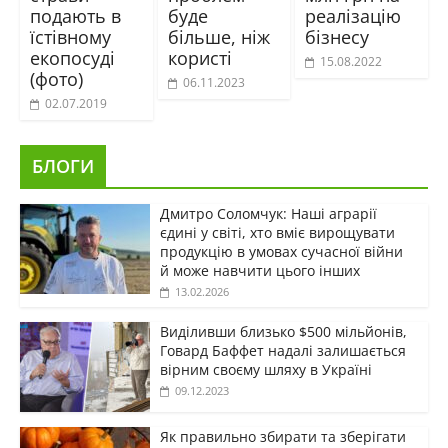
подають в
буде
реалізацію
їстівному
більше, ніж
бізнесу
екопосуді
користі
15.08.2022
(фото)
06.11.2023
02.07.2019
БЛОГИ
Дмитро Соломчук: Наші аграрії
єдині у світі, хто вміє вирощувати
продукцію в умовах сучасної війни
й може навчити цього інших
13.02.2026
Виділивши близько $500 мільйонів,
Говард Баффет надалі залишається
вірним своєму шляху в Україні
09.12.2023
Як правильно збирати та зберігати