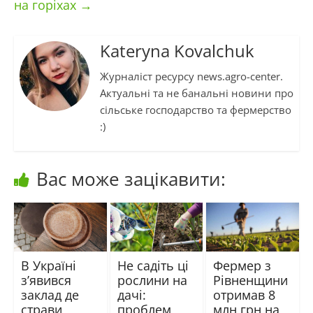
на горіхах
→
Kateryna Kovalchuk
Журналіст ресурсу news.agro-center.
Актуальні та не банальні новини про
сільське господарство та фермерство
:)
Вас може зацікавити:
В Україні
Не садіть ці
Фермер з
з’явився
рослини на
Рівненщини
заклад де
дачі:
отримав 8
страви
проблем
млн грн на