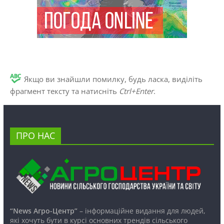
Якщо ви знайшли помилку, будь ласка, виділіть
фрагмент тексту та натисніть
Ctrl+Enter
.
ПРО НАС
“News Агро-Центр”
– інформаційне видання для людей,
які хочуть бути в курсі основних трендів сільського