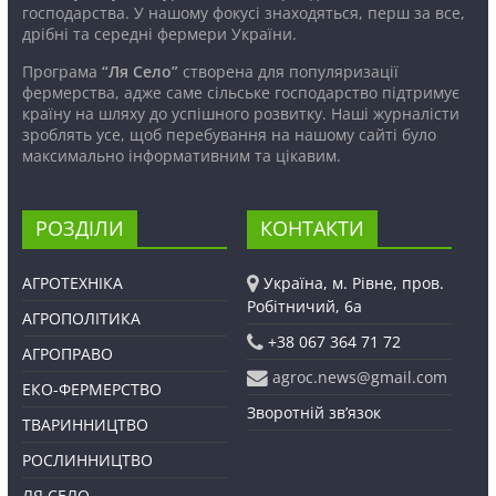
господарства. У нашому фокусі знаходяться, перш за все,
дрібні та середні фермери України.
Програма
“Ля Село”
створена для популяризації
фермерства, адже саме сільське господарство підтримує
країну на шляху до успішного розвитку. Наші журналісти
зроблять усе, щоб перебування на нашому сайті було
максимально інформативним та цікавим.
РОЗДІЛИ
КОНТАКТИ
АГРОТЕХНІКА
Україна, м. Рівне, пров.
Робітничий, 6а
АГРОПОЛІТИКА
+38 067 364 71 72
АГРОПРАВО
agroc.news@gmail.com
ЕКО-ФЕРМЕРСТВО
Зворотній зв’язок
ТВАРИННИЦТВО
РОСЛИННИЦТВО
ЛЯ СЕЛО