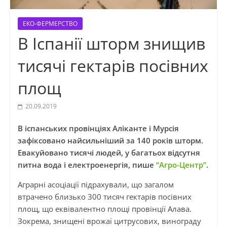
ЕКО-ФЕРМЕРСТВО
В Іспанії шторм знищив
тисячі гектарів посівних
площ
20.09.2019
В іспанських провінціях Аліканте і Мурсія
зафіксовано найсильніший за 140 років шторм.
Евакуйовано тисячі людей, у багатьох відсутня
питна вода і електроенергія, пише
“Агро-Центр”
.
Аграрні асоціації підрахували, що загалом
втрачено близько 300 тисяч гектарів посівних
площ, що еквівалентно площі провінції Алава.
Зокрема, знищені врожаї цитрусових, винограду