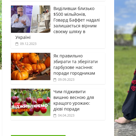
Виділивши близько
$500 мільйонів,
Говард Баффет надалі
залишається вірним
своєму шляху в
Україні
09.12.2023
Як правильно
збирати та зберігати
гарбузове насіння:
поради городникам
09.09.2023
Чим підживити
вишню весною для
кращого урожаю:
дієві поради
04.04.2023