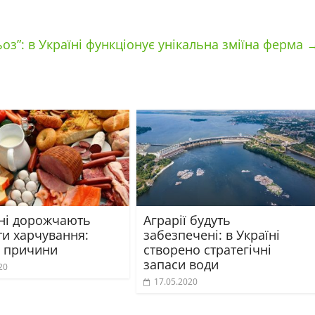
оз”: в Україні функціонує унікальна зміїна ферма
їні дорожчають
Аграрії будуть
ти харчування:
забезпечені: в Україні
і причини
створено стратегічні
запаси води
20
17.05.2020