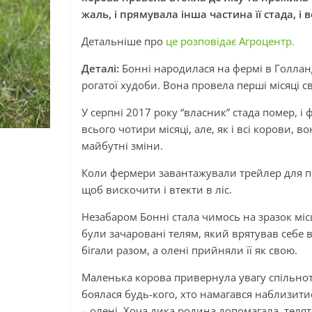
жаль, і прямувала інша частина її стада, і в
Детальніше про
це розповідає Агроцентр.
Деталі:
Бонні народилася на фермі в Голлан
рогатої худоби. Вона провела перші місяці св
У серпні 2017 року “власник” стада помер, 
всього чотири місяці, але, як і всі корови, 
майбутні зміни.
Коли фермери завантажували трейлер для п
щоб вискочити і втекти в ліс.
Незабаром Бонні стала чимось на зразок місце
були зачаровані телям, який врятував себе ві
бігали разом, а олені прийняли її як свою.
Маленька корова привернула увагу спільноти 
боялася будь-кого, хто намагався наблизитис
– олені. Хоча дика родина допомагала, теля