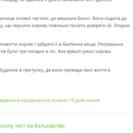
ласниця лісової частині, де мешкала Бонні. Вона ходила до
лку, що змусило корову повільно почати довіряти їй. Згодом
могти корові і забрати її в безпечне місце. Рятувальна
нів були три поїздки в ліс. Але врешті-решт корова
є будинок в притулку, де вона проведе своє життя в
садівника-городника на останні 10 днів липня
озлу тест на батьківство