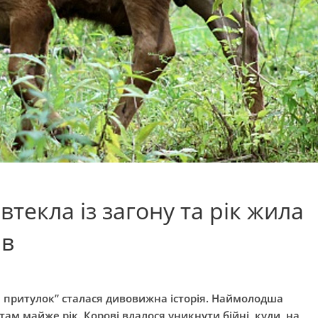
текла із загону та рік жила
ів
 притулок” сталася дивовижна історія. Наймолодша
там майже рік. Корові вдалося уникнути бійні, куди, на