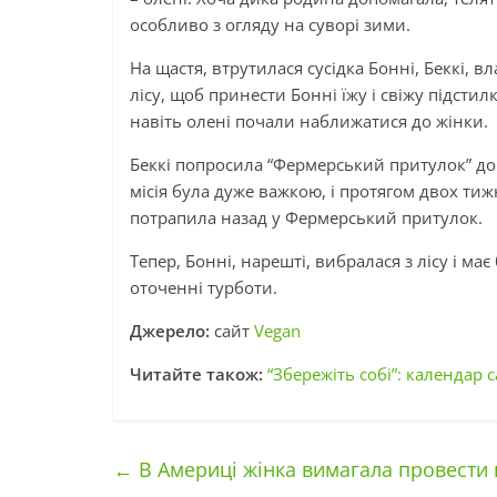
особливо з огляду на суворі зими.
На щастя, втрутилася сусідка Бонні, Беккі, в
лісу, щоб принести Бонні їжу і свіжу підсти
навіть олені почали наближатися до жінки.
Беккі попросила “Фермерський притулок” допо
місія була дуже важкою, і протягом двох тиж
потрапила назад у Фермерський притулок.
Тепер, Бонні, нарешті, вибралася з лісу і ма
оточенні турботи.
Джерело:
сайт
Vegan
Читайте також:
“Збережіть собі”: календар 
←
В Америці жінка вимагала провести к