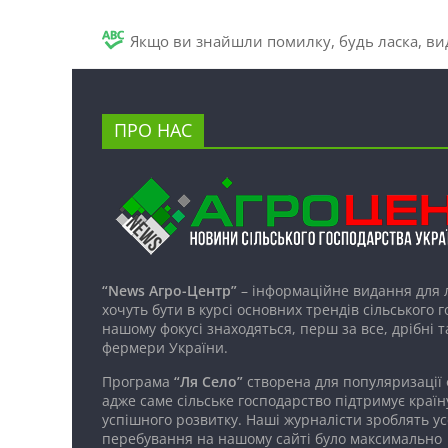
Якщо ви знайшли помилку, будь ласка, вид
ПРО НАС
“News Агро-Центр”
– інформаційне видання для 
хочуть бути в курсі основних трендів сільського 
нашому фокусі знаходяться, перш за все, дрібні т
фермери України.
Програма
“Ля Село”
створена для популяризації
адже саме сільське господарство підтримує країн
успішного розвитку. Наші журналісти зроблять ус
перебування на нашому сайті було максимально