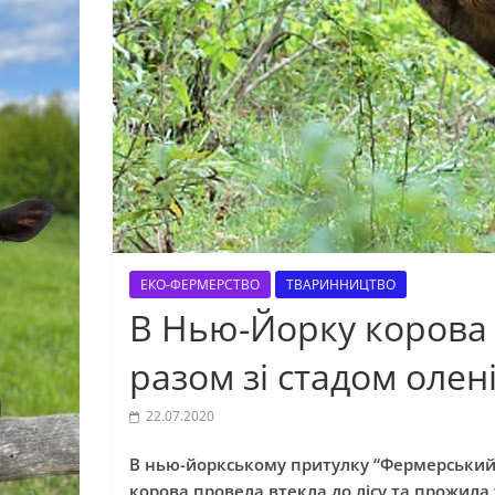
ЕКО-ФЕРМЕРСТВО
ТВАРИННИЦТВО
В Нью-Йорку корова в
разом зі стадом олен
22.07.2020
В нью-йоркському притулку “Фермерський
корова провела втекла до лісу та прожила 