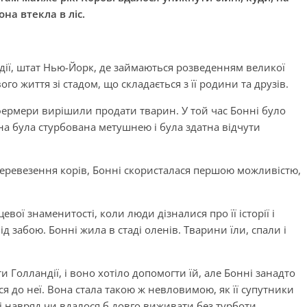
она втекла в ліс.
дії, штат Нью-Йорк, де займаються розведенням великої
ого життя зі стадом, що складається з її родини та друзів.
і фермери вирішили продати тварин. У той час Бонні було
вона була стурбована метушнею і була здатна відчути
еревезення корів, Бонні скористалася першою можливістю,
вої знаменитості, коли люди дізналися про її історії і
д забою. Бонні жила в стаді оленів. Тварини їли, спали і
Голландії, і воно хотіло допомогти їй, але Бонні занадто
я до неї. Вона стала такою ж невловимою, як її супутники
ті навряд чи вдалося б довго виживати без турботи,