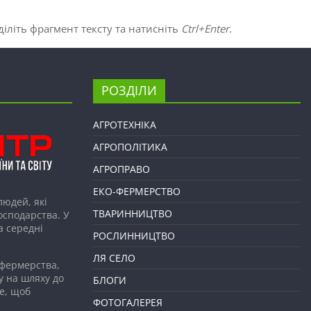
іліть фрагмент тексту та натисніть
Ctrl+Enter
.
РОЗДІЛИ
АГРОТЕХНІКА
АГРОПОЛІТИКА
АГРОПРАВО
ЕКО-ФЕРМЕРСТВО
людей, які
ТВАРИННИЦТВО
господарства. У
а середні
РОСЛИННИЦТВО
ЛЯ СЕЛО
 фермерства,
у на шляху до
БЛОГИ
е, щоб
ФОТОГАЛЕРЕЯ