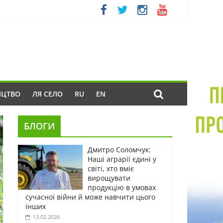
ИЦТВО
ЛЯ СЕЛО
RU
EN
БЛОГИ
Дмитро Соломчук:
Наші аграрії єдині у
світі, хто вміє
вирощувати
продукцію в умовах
сучасної війни й може навчити цього
інших
13.02.2026