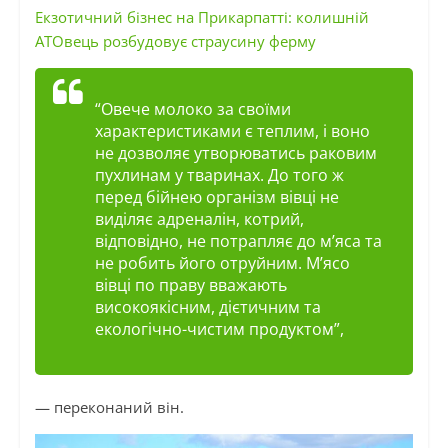
Екзотичний бізнес на Прикарпатті: колишній
АТОвець розбудовує страусину ферму
“Овече молоко за своїми
характеристиками є теплим, і воно
не дозволяє утворюватись раковим
пухлинам у тваринах. До того ж
перед бійнею організм вівці не
виділяє адреналін, котрий,
відповідно, не потрапляє до м’яса та
не робить його отруйним. М’ясо
вівці по праву вважають
високоякісним, дієтичним та
екологічно-чистим продуктом”,
— переконаний він.