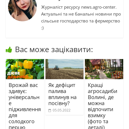
Журналіст ресурсу news.agro-center.
Актуальні та не банальні новини про
сільське господарство та фермерство
:)
Вас може зацікавити:
Врожай вас
Як дефіцит
Кращі
здивує:
палива
агросадиби
універсальн
вплинув на
Волині, де
е
посівну?
можна
підживлення
відпочити
05.05.2022
для
взимку
солодкого
(фото та
перцю
деталі)