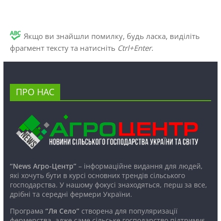
Якщо ви знайшли помилку, будь ласка, виділіть
фрагмент тексту та натисніть
Ctrl+Enter
.
ПРО НАС
“News Агро-Центр”
– інформаційне видання для людей,
які хочуть бути в курсі основних трендів сільського
господарства. У нашому фокусі знаходяться, перш за все,
дрібні та середні фермери України.
Програма
“Ля Село”
створена для популяризації
фермерства, адже саме сільське господарство підтримує