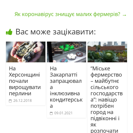
Як коронавірус знищує малих фермерів?
→
Вас може зацікавити:
На
На
“Міське
Херсонщині
Закарпатті
фермерство
почали
запрацювал
– майбутнє
вирощувати
а
сільського
перлини
інклюзивна
господарств
кондитерськ
а”: навіщо
26.12.2018
а
потрібен
город на
09.01.2021
підвіконні і
як
розпочати