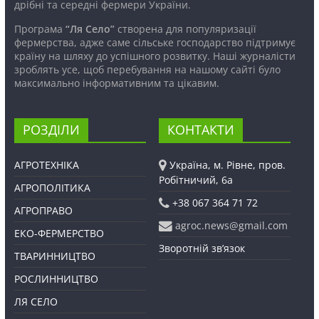
дрібні та середні фермери України.
Програма
“Ля Село”
створена для популяризації
фермерства, адже саме сільське господарство підтримує
країну на шляху до успішного розвитку. Наші журналісти
зроблять усе, щоб перебування на нашому сайті було
максимально інформативним та цікавим.
РОЗДІЛИ
КОНТАКТИ
АГРОТЕХНІКА
Україна, м. Рівне, пров.
Робітничий, 6а
АГРОПОЛІТИКА
+38 067 364 71 72
АГРОПРАВО
agroc.news@gmail.com
ЕКО-ФЕРМЕРСТВО
Зворотній зв’язок
ТВАРИННИЦТВО
РОСЛИННИЦТВО
ЛЯ СЕЛО