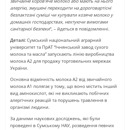
звичайне коров’яче молоко або мають на нього
алергію, змушені переходити на дороговартісні
безлактозні суміші чи купувати козяче молоко у
домашніх господарствах, нехтуючи вимогами
санітарної безпеки
“, – йдеться в повідомленні.
Деталі:
Сумський національний аграрний
університет та ПрАТ “Ічнянський завод сухого
молока та масла” запускають лінію виробництва
молока А2 для продажу торговельних мережах
України.
Основна відмінність молока А2 від звичайного
молока А1 полягає у тому, що воно містить інший
вид амінокислот, які не викликають побічних
алергічних реакцій та порушень травлення в
організмі людини.
За даними наукових досліджень, які були
проведені в Сумському НАУ, розведення певних