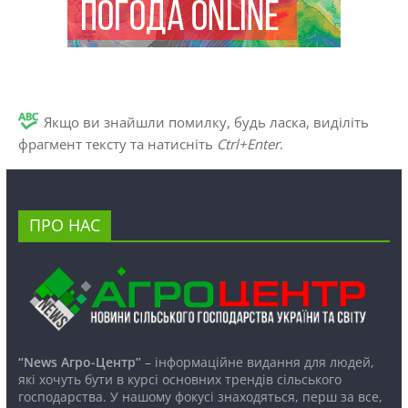
Якщо ви знайшли помилку, будь ласка, виділіть
фрагмент тексту та натисніть
Ctrl+Enter
.
ПРО НАС
“News Агро-Центр”
– інформаційне видання для людей,
які хочуть бути в курсі основних трендів сільського
господарства. У нашому фокусі знаходяться, перш за все,