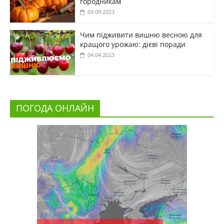
городникам
09.09.2023
Чим підживити вишню весною для
кращого урожаю: дієві поради
04.04.2023
ПОГОДА ОНЛАЙН