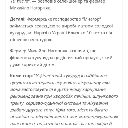
10 тис га
“, — розповів селекціонер та фермер
Михайло Нагорняк.
Деталі:
Фермерське господарство “Мнагор”
займається селекцією та виробництвом солодкої
кукурудзи. Наразі в Україні близько 10 тис га під
нішевою культурою.
Фермер Михайло Нагорняк зазначив, що
фіолетова кукурудза це дієтичний продукт, який
дуже корисний дітям.
Коментар:
“
У фіолетовій кукурудзі найбільше
цінуються антоціани, яку мають лікувальну дію.
Вона застосовується в дієтичному харчуванні,
рекомендована при хворобах печінки, шлункового
тракту, серцево-судинної системи та лікування
діабету другого типу. Крім того, містить багато
вітамінів та мікроелементів, має «омолоджувальні»
властивості, позитивно впливає на стан шкіри й