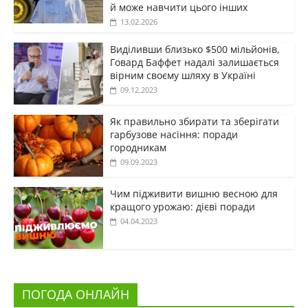
й може навчити цього інших
13.02.2026
Виділивши близько $500 мільйонів,
Говард Баффет надалі залишається
вірним своєму шляху в Україні
09.12.2023
Як правильно збирати та зберігати
гарбузове насіння: поради
городникам
09.09.2023
Чим підживити вишню весною для
кращого урожаю: дієві поради
04.04.2023
ПОГОДА ОНЛАЙН