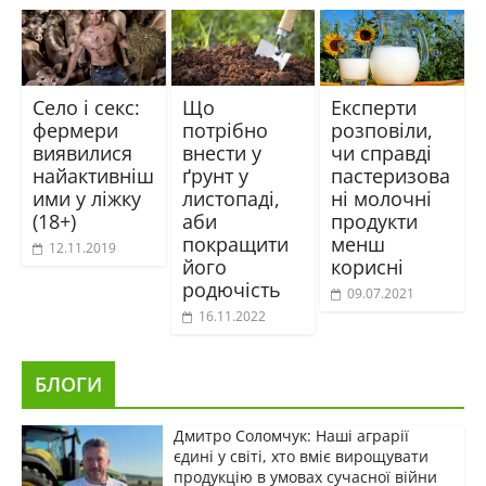
Село і секс:
Що
Експерти
фермери
потрібно
розповіли,
виявилися
внести у
чи справді
найактивніш
ґрунт у
пастеризова
ими у ліжку
листопаді,
ні молочні
(18+)
аби
продукти
покращити
менш
12.11.2019
його
корисні
родючість
09.07.2021
16.11.2022
БЛОГИ
Дмитро Соломчук: Наші аграрії
єдині у світі, хто вміє вирощувати
продукцію в умовах сучасної війни