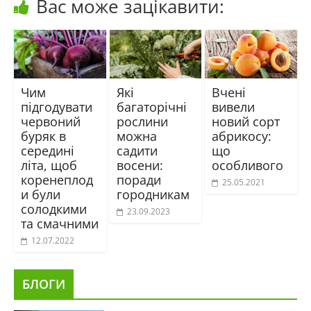
Вас може зацікавити:
Чим
Які
Вчені
підгодувати
багаторічні
вивели
червоний
рослини
новий сорт
буряк в
можна
абрикосу:
середині
садити
що
літа, щоб
восени:
особливого
коренеплод
поради
25.05.2021
и були
городникам
солодкими
23.09.2023
та смачними
12.07.2022
БЛОГИ