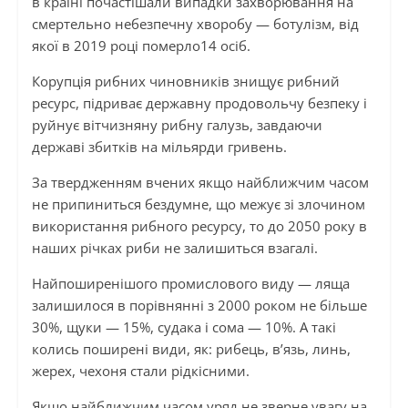
в країні почастішали випадки захворювання на
смертельно небезпечну хворобу — ботулізм, від
якої в 2019 році померло14 осіб.
Корупція рибних чиновників знищує рибний
ресурс, підриває державну продовольчу безпеку і
руйнує вітчизняну рибну галузь, завдаючи
державі збитків на мільярди гривень.
За твердженням вчених якщо найближчим часом
не припиниться бездумне, що межує зі злочином
використання рибного ресурсу, то до 2050 року в
наших річках риби не залишиться взагалі.
Найпоширенішого промислового виду — ляща
залишилося в порівнянні з 2000 роком не більше
30%, щуки — 15%, судака і сома — 10%. А такі
колись поширені види, як: рибець, в’язь, линь,
жерех, чехоня стали рідкісними.
Якщо найближчим часом уряд не зверне увагу на