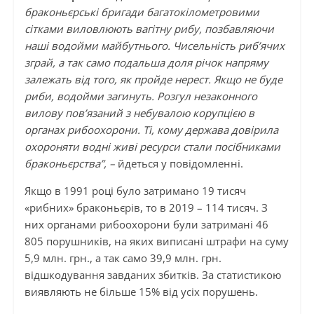
браконьєрські бригади багатокілометровими
сітками виловлюють вагітну рибу, позбавляючи
наші водойми майбутнього. Чисельність риб’ячих
зграй, а так само подальша доля річок напряму
залежать від того, як пройде нерест. Якщо не буде
риби, водойми загинуть. Розгул незаконного
вилову пов’язаний з небувалою корупцією в
органах рибоохорони. Ті, кому держава довірила
охороняти водні живі ресурси стали посібниками
браконьєрства”, –
йдеться у повідомленні.
Якщо в 1991 році було затримано 19 тисяч
«рибних» браконьєрів, то в 2019 – 114 тисяч. З
них органами рибоохорони були затримані 46
805 порушників, на яких виписані штрафи на суму
5,9 млн. грн., а так само 39,9 млн. грн.
відшкодування завданих збитків. За статистикою
виявляють не більше 15% від усіх порушень.