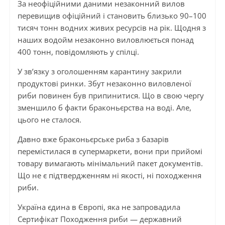
За неофіційними даними незаконний вилов
перевищив офіційний і становить близько 90–100
тисяч тонн водних живих ресурсів на рік. Щодня з
наших водойм незаконно виловлюється понад
400 тонн, повідомляють у спілці.
У зв’язку з оголошенням карантину закрили
продуктові ринки. Збут незаконно виловленої
риби повинен був припинитися. Що в свою чергу
зменшило б факти браконьєрства на воді. Але,
цього не сталося.
Давно вже браконьєрське риба з базарів
перемістилася в супермаркети, вони при прийомі
товару вимагають мінімальний пакет документів.
Що не є підтвердженням ні якості, ні походження
риби.
Україна єдина в Європі, яка не запровадила
Сертифікат Походження риби — державний