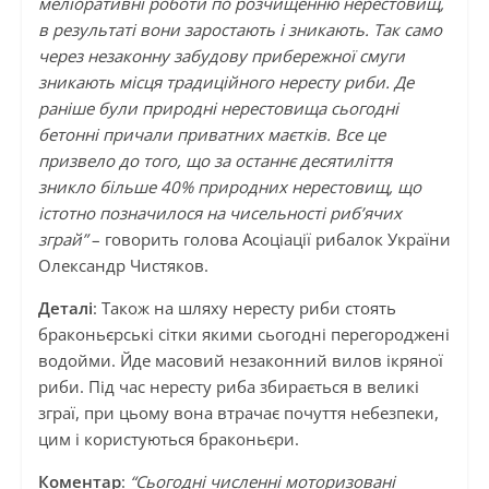
меліоративні роботи по розчищенню нерестовищ,
в результаті вони заростають і зникають. Так само
через незаконну забудову прибережної смуги
зникають місця традиційного нересту риби. Де
раніше були природні нерестовища сьогодні
бетонні причали приватних маєтків. Все це
призвело до того, що за останнє десятиліття
зникло більше 40% природних нерестовищ, що
істотно позначилося на чисельності риб’ячих
зграй”
– говорить голова Асоціації рибалок України
Олександр Чистяков.
Деталі
: Також на шляху нересту риби стоять
браконьєрські сітки якими сьогодні перегороджені
водойми. Йде масовий незаконний вилов ікряної
риби. Під час нересту риба збирається в великі
зграї, при цьому вона втрачає почуття небезпеки,
цим і користуються браконьєри.
Коментар
:
“Сьогодні численні моторизовані