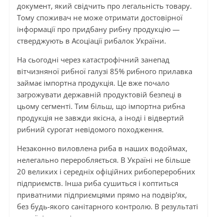
документ, який свідчить про легальність товару.
Тому споживач не може отримати достовірної
інформації про придбану рибну продукцію —
стверджують в Асоціації рибалок України.
На сьогодні через катастрофічний занепад
вітчизняної рибної галузі 85% рибного прилавка
займає імпортна продукція. Це вже почало
загрожувати державній продуктовій безпеці в
цьому сегменті. Тим більш, що імпортна рибна
продукція не завжди якісна, а іноді і відвертий
рибний сурогат невідомого походження.
Незаконно виловлена риба в наших водоймах,
нелегально переробляється. В Україні не більше
20 великих і середніх офіційних рибопереробних
підприємств. Інша риба сушиться і коптиться
приватними підприємцями прямо на подвір’ях,
без будь-якого санітарного контролю. В результаті