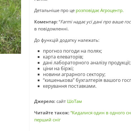
Детальніше про це
розповідає Агроцентр.
Коментар:
“
Farmi надає усі дані про ваше го
в повідомленні.
До функцій додатку належать:
прогноз погоди на полях;
карта елеваторів;
дані лабораторного аналізу продукції;
ціни на біржі;
новини аграрного сектору;
“кишенькова” бухгалтерія вашого гос
керування поставками.
Джерело:
сайт
ШоТам
Читайте також:
“Кидалися один в одного сн
перший сніг