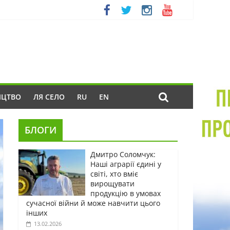
ИЦТВО
ЛЯ СЕЛО
RU
EN
БЛОГИ
Дмитро Соломчук:
Наші аграрії єдині у
світі, хто вміє
вирощувати
продукцію в умовах
сучасної війни й може навчити цього
інших
13.02.2026