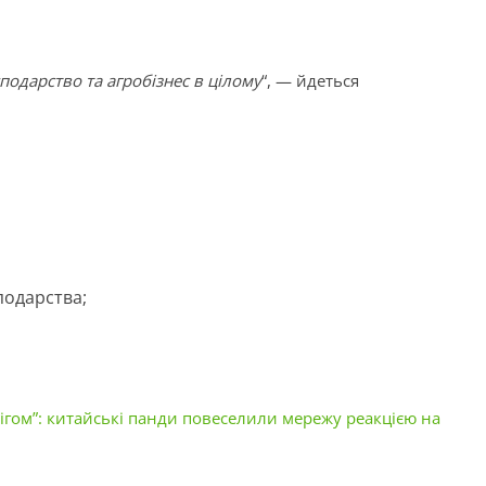
сподарство та агробізнес в цілому
“, — йдеться
подарства;
ігом”: китайські панди повеселили мережу реакцією на