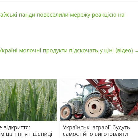
итайські панди повеселили мережу реакцією на
Україні молочні продукти підскочать у ціні (відео)
 відкриття:
Українські аграрії будуть
зм цвітіння пшениці
самостійно виготовляти