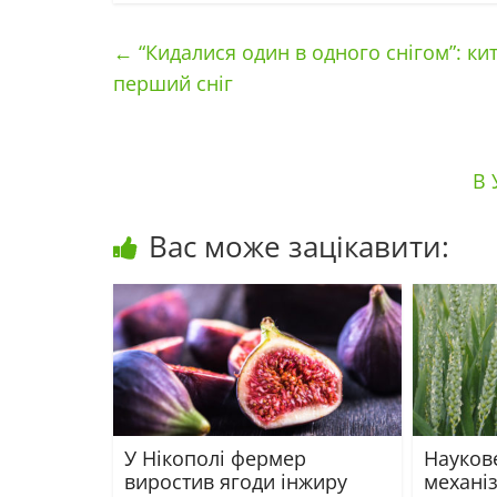
←
“Кидалися один в одного снігом”: к
перший сніг
В 
Вас може зацікавити:
У Нікополі фермер
Наукове
виростив ягоди інжиру
механі