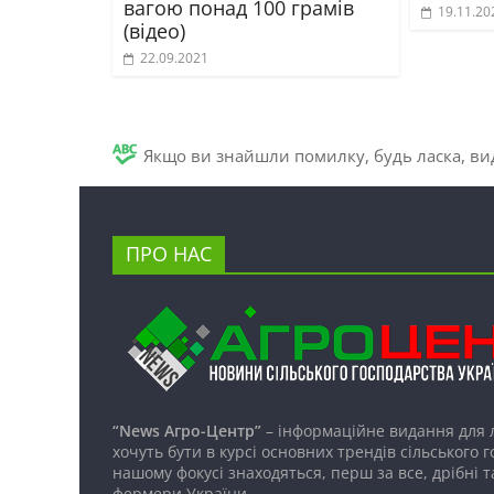
вагою понад 100 грамів
19.11.20
(відео)
22.09.2021
Якщо ви знайшли помилку, будь ласка, вид
ПРО НАС
“News Агро-Центр”
– інформаційне видання для 
хочуть бути в курсі основних трендів сільського 
нашому фокусі знаходяться, перш за все, дрібні т
фермери України.