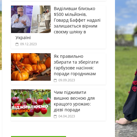
Виділивши близько
$500 мільйонів,
Говард Баффет надалі
залишається вірним
своєму шляху в
Україні
09.12.2023
Як правильно
збирати та зберігати
гарбузове насіння:
поради городникам
09.09.2023
Чим підживити
вишню весною для
кращого урожаю:
дієві поради
04.04.2023