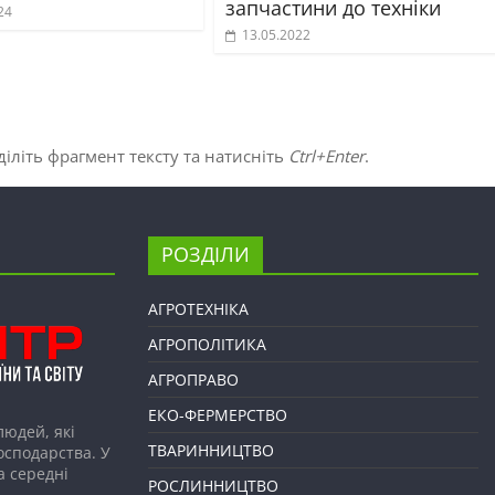
запчастини до техніки
24
13.05.2022
іліть фрагмент тексту та натисніть
Ctrl+Enter
.
РОЗДІЛИ
АГРОТЕХНІКА
АГРОПОЛІТИКА
АГРОПРАВО
ЕКО-ФЕРМЕРСТВО
людей, які
ТВАРИННИЦТВО
господарства. У
а середні
РОСЛИННИЦТВО