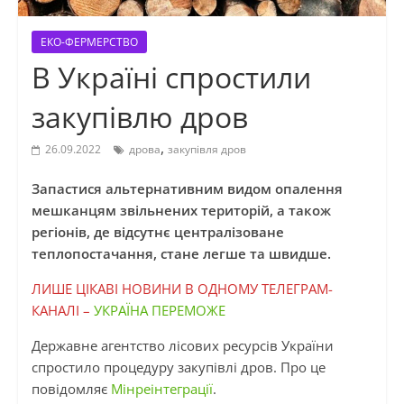
ЕКО-ФЕРМЕРСТВО
В Україні спростили
закупівлю дров
,
26.09.2022
дрова
закупівля дров
Запастися альтернативним видом опалення
мешканцям звільнених територій, а також
регіонів, де відсутнє централізоване
теплопостачання, стане легше та швидше.
ЛИШЕ ЦІКАВІ НОВИНИ В ОДНОМУ ТЕЛЕГРАМ-
КАНАЛІ –
УКРАЇНА ПЕРЕМОЖЕ
Державне агентство лісових ресурсів України
спростило процедуру закупівлі дров. Про це
повідомляє
Мінреінтеграції
.