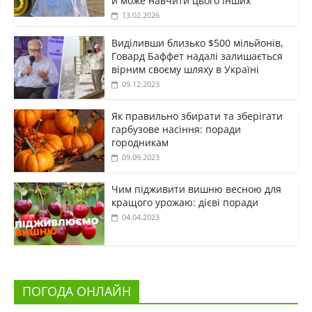
й може навчити цього інших
13.02.2026
Виділивши близько $500 мільйонів,
Говард Баффет надалі залишається
вірним своєму шляху в Україні
09.12.2023
Як правильно збирати та зберігати
гарбузове насіння: поради
городникам
09.09.2023
Чим підживити вишню весною для
кращого урожаю: дієві поради
04.04.2023
ПОГОДА ОНЛАЙН