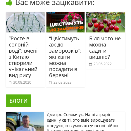
Вас може зацікавити:
“Росте в
“Цвістимуть
Біля чого не
солоній
аж до
можна
воді”: вчені
заморозків”:
садити
з Китаю
які квіти
вишню?
створили
можна
23.06.2022
унікальний
посадити в
вид рису
березні
30.08.2020
23.03.2023
БЛОГИ
Дмитро Соломчук: Наші аграрії
єдині у світі, хто вміє вирощувати
продукцію в умовах сучасної війни