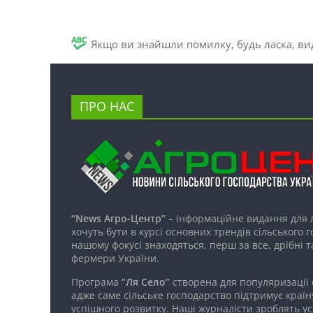
Якщо ви знайшли помилку, будь ласка, вид
ПРО НАС
“News Агро-Центр”
– інформаційне видання для 
хочуть бути в курсі основних трендів сільського 
нашому фокусі знаходяться, перш за все, дрібні т
фермери України.
Програма
“Ля Село”
створена для популяризації
адже саме сільське господарство підтримує країн
успішного розвитку. Наші журналісти зроблять ус