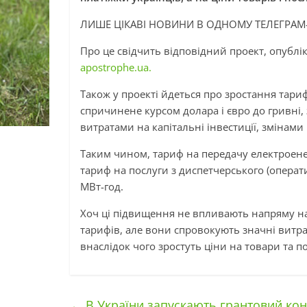
ЛИШЕ ЦІКАВІ НОВИНИ В ОДНОМУ ТЕЛЕГРАМ
Про це свідчить відповідний проект, опублі
apostrophe.ua.
Також у проекті йдеться про зростання тари
спричинене курсом долара і євро до гривні
витратами на капітальні інвестиції, змінам
Таким чином, тариф на передачу електроене
тариф на послуги з диспетчерського (операт
МВт-год.
Хоч ці підвищення не впливають напряму н
тарифів, але вони спровокують значні витр
внаслідок чого зростуть ціни на товари та п
←
В України запускають грантовий кон