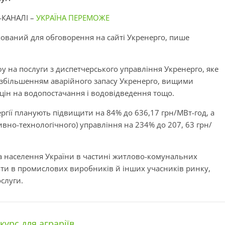
-КАНАЛІ –
УКРАЇНА ПЕРЕМОЖЕ
кований для обговорення на сайті Укренерго, пише
фу на послуги з диспетчерського управління Укренерго, яке
, збільшенням аварійного запасу Укренерго, вищими
и цін на водопостачання і водовідведення тощо.
ргії планують підвищити на 84% до 636,17 грн/МВт-год, а
ивно-технологічного) управління на 234% до 207, 63 грн/
а населення України в частині житлово-комунальних
ати в промислових виробників й інших учасників ринку,
ослуги.
курс для аграріїв