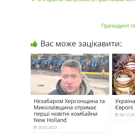
Президент п
Вас може зацікавити:
Незабаром Херсонщина та
Україн
Миколаївщина отримає
Європі 
перші новітні комбайни
08.12.20
New Holland
20.02.2023