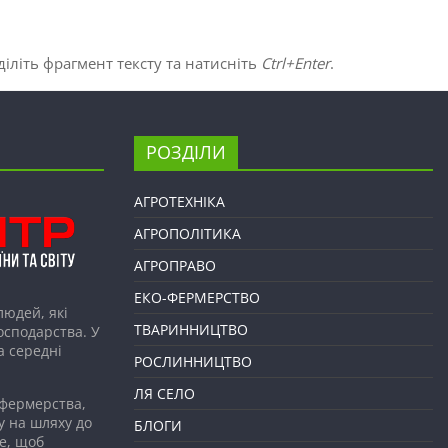
іліть фрагмент тексту та натисніть
Ctrl+Enter
.
РОЗДІЛИ
АГРОТЕХНІКА
АГРОПОЛІТИКА
АГРОПРАВО
ЕКО-ФЕРМЕРСТВО
людей, які
ТВАРИННИЦТВО
господарства. У
а середні
РОСЛИННИЦТВО
ЛЯ СЕЛО
 фермерства,
у на шляху до
БЛОГИ
е, щоб