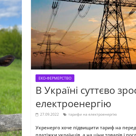
ЕКО-ФЕРМЕРСТВО
В Україні суттєво зр
електроенергію
27.09.2022
тарифи на електроенергію
Укренерго хоче підвищити тариф на переда
платіжки українців, а на ціни товарів і пос