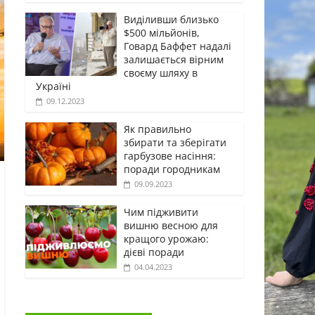
Виділивши близько
$500 мільйонів,
Говард Баффет надалі
залишається вірним
своєму шляху в
Україні
09.12.2023
Як правильно
збирати та зберігати
гарбузове насіння:
поради городникам
09.09.2023
Чим підживити
вишню весною для
кращого урожаю:
дієві поради
04.04.2023