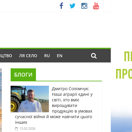
ИЦТВО
ЛЯ СЕЛО
RU
EN
БЛОГИ
Дмитро Соломчук:
Наші аграрії єдині у
світі, хто вміє
вирощувати
продукцію в умовах
сучасної війни й може навчити цього
інших
13.02.2026